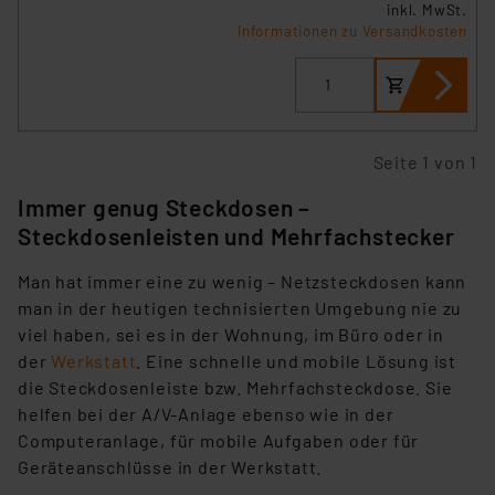
inkl. MwSt.
dass die USA als Land mit unzureichendem
Informationen zu Versandkosten
Datenschutz nach EU-Standards eingestuft wird. So
besteht etwa das Risiko, dass US-Behörden
personenbezogene Daten in
Überwachungsprogrammen verarbeiten, ohne dass
hiergegen Klagemöglichkeiten für Europäer bestehen.
Seite 1 von 1
Unsere Kooperation mit diesen Dienstleistern stützt
sich auf die Standarddatenschutzklauseln der
Immer genug Steckdosen –
Europäischen Kommission sowie einer eigenen
Steckdosenleisten und Mehrfachstecker
Beurteilung der mit der Datenübermittlung,
insbesondere der Art der übermittelten Daten,
Man hat immer eine zu wenig – Netzsteckdosen kann
verbundenen Risiken.“
man in der heutigen technisierten Umgebung nie zu
viel haben, sei es in der Wohnung, im Büro oder in
Impressum
|
Datenschutzerklärung
der
Werkstatt
. Eine schnelle und mobile Lösung ist
die Steckdosenleiste bzw. Mehrfachsteckdose. Sie
helfen bei der A/V-Anlage ebenso wie in der
Computeranlage, für mobile Aufgaben oder für
Geräteanschlüsse in der Werkstatt.