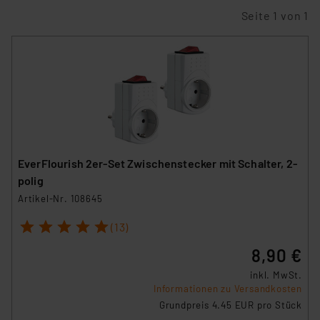
Seite 1 von 1
EverFlourish 2er-Set Zwischenstecker mit Schalter, 2-
polig
Artikel-Nr. 108645
1
2
3
4
5
(13)
8,90 €
inkl. MwSt.
Informationen zu Versandkosten
Grundpreis 4.45 EUR pro Stück