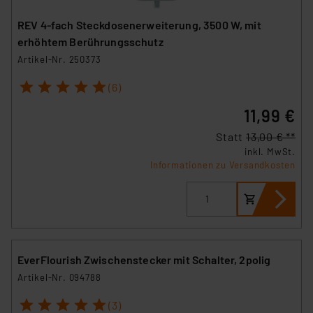
REV 4-fach Steckdosenerweiterung, 3500 W, mit
erhöhtem Berührungsschutz
Artikel-Nr. 250373
1
2
3
4
5
(6)
11,99 €
Statt
13,00 € **
inkl. MwSt.
Informationen zu Versandkosten
EverFlourish Zwischenstecker mit Schalter, 2polig
Artikel-Nr. 094788
1
2
3
4
5
(3)