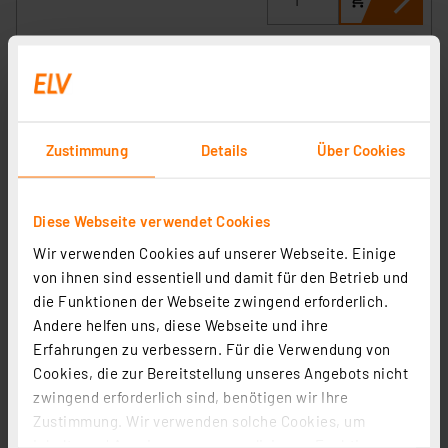
Zustimmung
Details
Über Cookies
Diese Webseite verwendet Cookies
Wir verwenden Cookies auf unserer Webseite. Einige
von ihnen sind essentiell und damit für den Betrieb und
REV Energiekostenmessgerät mit LC-Display, IP44,
die Funktionen der Webseite zwingend erforderlich.
schwarz-grün
Andere helfen uns, diese Webseite und ihre
Erfahrungen zu verbessern. Für die Verwendung von
Artikel-Nr. 258128
Cookies, die zur Bereitstellung unseres Angebots nicht
16,95 €
zwingend erforderlich sind, benötigen wir Ihre
Statt
19,00 € **
Zustimmung. Wir verwenden solche Cookies, um
inkl. MwSt.
Inhalte und Anzeigen zu personalisieren, Funktionen