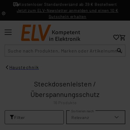
Kostenloser Standardversand ab 39 € Bestellwert
Jetzt zum ELV-Newsletter anmelden und einen 10 €
Gutschein erhalten
Suche
Haustechnik
Steckdosenleisten /
Überspannungsschutz
16 Produkte
Sortieren nach
Filter
Relevanz