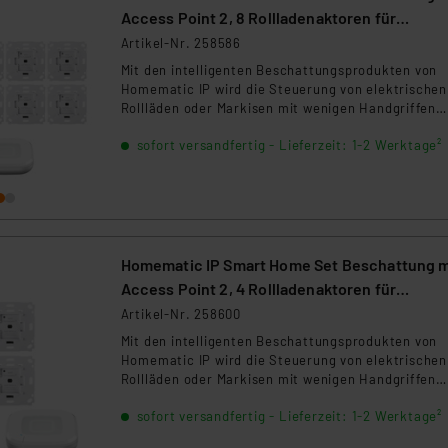
Access Point 2, 8 Rollladenaktoren für
Markenschalter
Artikel-Nr. 258586
Mit den intelligenten Beschattungsprodukten von
Homematic IP wird die Steuerung von elektrischen
Rollläden oder Markisen mit wenigen Handgriffen
installiert. Das Set enthält: 1xHmIP-HAP-2, 8xHmI
sofort versandfertig - Lieferzeit: 1-2 Werktage²
BROLL-2
Homematic IP Smart Home Set Beschattung m
Access Point 2, 4 Rollladenaktoren für
Markenschalter
Artikel-Nr. 258600
Mit den intelligenten Beschattungsprodukten von
Homematic IP wird die Steuerung von elektrischen
Rollläden oder Markisen mit wenigen Handgriffen
installiert. Das Set enthält: 1xHmIP-HAP-2, 4xHmI
sofort versandfertig - Lieferzeit: 1-2 Werktage²
BROLL-2