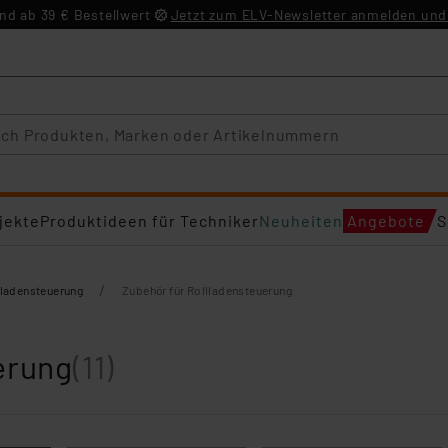
d ab 39 € Bestellwert
Jetzt zum ELV-Newsletter anmelden und 
jekte
Produktideen für Techniker
Neuheiten
Angebote
S
/
lladensteuerung
Zubehör für Rollladensteuerung
erung
(11)