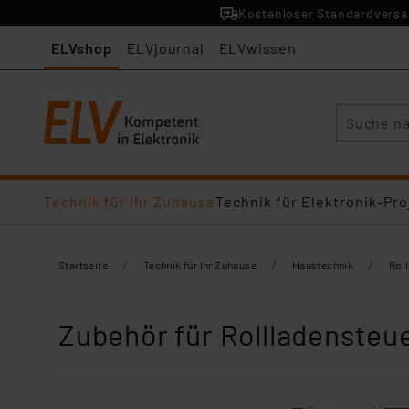
Kostenloser Standardversan
ELVshop
ELVjournal
ELVwissen
Suche
Technik für Ihr Zuhause
Technik für Elektronik-Pro
/
/
/
Startseite
Technik für Ihr Zuhause
Haustechnik
Rol
Zubehör für Rollladensteu