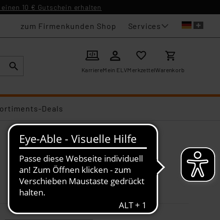
einen 10 € Gutschein erhalten
Services
zum Firmenkunden Shop
Karriere
Mein ELV
Merkzettel
Warenkorb
ortiments-Deals