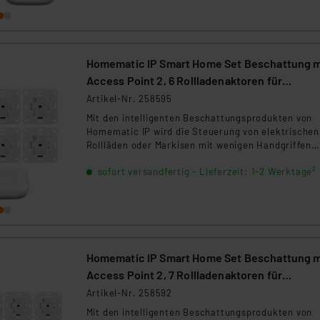
Homematic IP Smart Home Set Beschattung m
Access Point 2, 6 Rollladenaktoren für
Markenschalter
Artikel-Nr. 258595
Mit den intelligenten Beschattungsprodukten von
Homematic IP wird die Steuerung von elektrischen
Rollläden oder Markisen mit wenigen Handgriffen
installiert. Das Set enthält: 1xHmIP-HAP-2, 6xHmI
sofort versandfertig - Lieferzeit: 1-2 Werktage²
BROLL-2
Homematic IP Smart Home Set Beschattung m
Access Point 2, 7 Rollladenaktoren für
Markenschalter
Artikel-Nr. 258592
Mit den intelligenten Beschattungsprodukten von