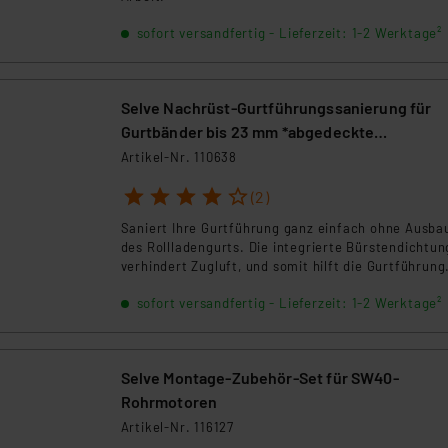
en Dienstleistern stützt sich auf die Standarddatenschutzklause
sofort versandfertig - Lieferzeit: 1-2 Werktage²
nen Beurteilung der mit der Datenübermittlung, insbesondere der
.“
Selve Nachrüst-Gurtführungssanierung für
klärung
Gurtbänder bis 23 mm *abgedeckte
Schraublöcher*
Artikel-Nr. 110638
1
2
3
4
5
(2)
Saniert Ihre Gurtführung ganz einfach ohne Ausba
des Rollladengurts. Die integrierte Bürstendichtun
verhindert Zugluft, und somit hilft die Gurtführung
beim Energiesparen. Mit Abdeckhaube für die
sofort versandfertig - Lieferzeit: 1-2 Werktage²
Montageschrauben.
Selve Montage-Zubehör-Set für SW40-
Rohrmotoren
Artikel-Nr. 116127