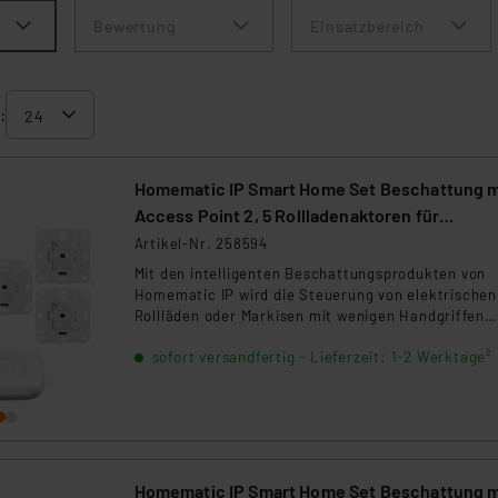
Bewertung
Einsatzbereich
:
Homematic IP Smart Home Set Beschattung m
Access Point 2, 5 Rollladenaktoren für
Markenschalter
Artikel-Nr. 258594
Mit den intelligenten Beschattungsprodukten von
Homematic IP wird die Steuerung von elektrischen
Rollläden oder Markisen mit wenigen Handgriffen
installiert. Das Set enthält: 1xHmIP-HAP-2, 5xHmI
sofort versandfertig - Lieferzeit: 1-2 Werktage²
BROLL-2
Homematic IP Smart Home Set Beschattung m