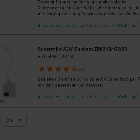
Passend für mechanische und elektronische
Rohrmotoren mit 40er-Welle. Wir empfehlen bei de
Aufrüstung auf einen Rohrmotor direkt das Wechs
der alten Kugellager und Walzenkapsel. Die im Set
sofort versandfertig - Lieferzeit: 1-2 Werktage²
enthaltenen Anschlagstopfen sind bei der Installat
eines elektronischen Rohrmotors zwingend
erforderlich, wenn der Rollladenpanzer nicht mit
Anschlagstopfen ausgerüstet ist.
Superrollo UGW-Funkset ZB60 für GW60
Artikel-Nr. 251440
1
2
3
4
5
(6)
Bedienen Sie Ihren Gurtwickler GW60 einfach per 
mit dem passenden Handsender.
sofort versandfertig - Lieferzeit: 1-2 Werktage²
: