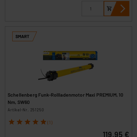
Schellenberg Funk-Rollladenmotor Maxi PREMIUM, 10
Nm, SW60
Artikel-Nr. 251250
1
2
3
4
5
(1)
119,95 €