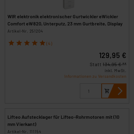
WIR elektronik elektronischer Gurtwickler eWickler
Comfort eW820, Unterputz, 23 mm Gurtbreite, Display
Artikel-Nr. 251204
1
2
3
4
5
(4)
129,95 €
Statt
134,95 € **
inkl. MwSt.
Informationen zu Versandkosten
Lifteo Aufstecklager für Lifteo-Rohrmotoren mit (10
mm Vierkant)
Artikel-Nr. 111154