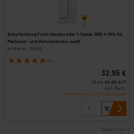
Schellenberg Funk-Handsender 1-Kanal, 868,4 MHz für
Markisen- und Rohrmotoren, weiß
Artikel-Nr. 110602
1
2
3
4
5
(6)
32,95 €
Statt
34,95 € **
inkl. MwSt.
Informationen zu Versandkosten
Seite 1 von 1