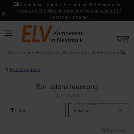
Kostenloser Standardversand ab 39 € Bestellwert
Jetzt zum ELV-Newsletter anmelden und einen 10 €
Gutschein erhalten
Suche
Haustechnik
Rollladensteuerung
26 Produkte
Sortieren nach
Filter
Relevanz
Seite 1 von 1