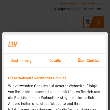
Informationen zu Versandkosten
Grundpreis 33.32 EUR pro Stück
Zustimmung
Details
Über Cookies
Diese Webseite verwendet Cookies
Selve SE Pro 2/7 Elektronischer Premium-Rohrmotor
Wir verwenden Cookies auf unserer Webseite. Einige
SW60 max. 19 kg
von ihnen sind essentiell und damit für den Betrieb und
Artikel-Nr. 250947
die Funktionen der Webseite zwingend erforderlich.
149,95 €
Andere helfen uns, diese Webseite und ihre
inkl. MwSt.
Erfahrungen zu verbessern. Für die Verwendung von