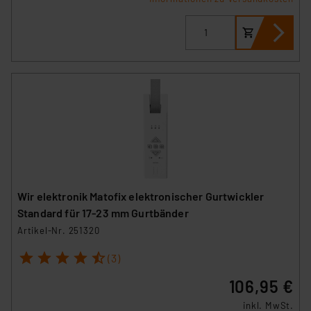
VO) zu. Eine detaillierte Auflistung der einzelnen
Cookies nach Zweck und Anbieter ist durch Klick auf
den Button „Ablehnen oder Einstellungen“ abrufbar. Sie
können die Verwendung nicht notwendiger Cookies
ablehnen oder ihr ganz oder teilweise zustimmen. Ihre
erteilte Zustimmung können Sie jederzeit unter dem
Link „Cookie Einstellungen“ anpassen oder widerrufen.
Die Rechtmäßigkeit der Speicherung, Abrufung und
Weiterverarbeitung dieser Daten zur Auswertung und
Analyse bis zum Zeitpunkt des Widerrufs bleibt hiervon
unberührt. Ihre Browser-Einstellungen können dazu
führen, dass die Einstellungen nicht längerfristig
Wir elektronik Matofix elektronischer Gurtwickler
gespeichert werden und dieses Banner erneut
Standard für 17-23 mm Gurtbänder
angezeigt wird.
Artikel-Nr. 251320
„Einige Drittanbieter verarbeiten personenbezogene
1
2
3
4
5
(3)
Daten in den USA. Ihre Einwilligung zur Einbindung von
106,95 €
Cookies dieser Drittanbieter umfasst daher ggf. auch
die Verarbeitung Ihrer Daten in den USA gemäß Art. 49
inkl. MwSt.