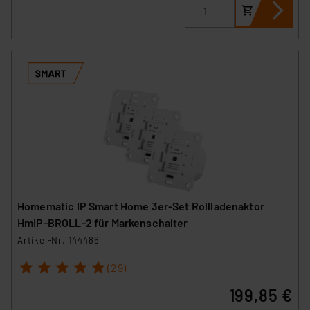
Homematic IP Smart Home 3er-Set Rollladenaktor
HmIP-BROLL-2 für Markenschalter
Artikel-Nr. 144486
1
2
3
4
5
(29)
199,85 €