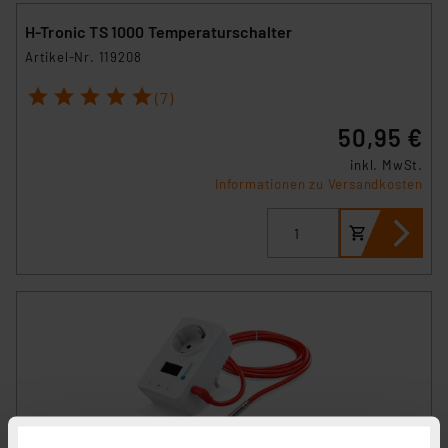
H-Tronic TS 1000 Temperaturschalter
Artikel-Nr. 119208
1
2
3
4
5
(7)
50,95 €
inkl. MwSt.
Informationen zu Versandkosten