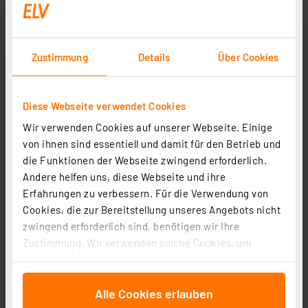
H-Tronic kompakter Temperaturschalter UTS 125, 180°
Drehdisplay
Artikel-Nr. 251336
Zustimmung
Details
Über Cookies
1
2
3
4
5
(5)
55,95 €
Diese Webseite verwendet Cookies
inkl. MwSt.
Wir verwenden Cookies auf unserer Webseite. Einige
Informationen zu Versandkosten
von ihnen sind essentiell und damit für den Betrieb und
die Funktionen der Webseite zwingend erforderlich.
Andere helfen uns, diese Webseite und ihre
Erfahrungen zu verbessern. Für die Verwendung von
Cookies, die zur Bereitstellung unseres Angebots nicht
zwingend erforderlich sind, benötigen wir Ihre
Zustimmung. Wir verwenden solche Cookies, um
Inhalte und Anzeigen zu personalisieren, Funktionen
für soziale Medien anbieten zu können und die Zugriffe
Alle Cookies erlauben
auf unsere Website zu analysieren. Außerdem geben