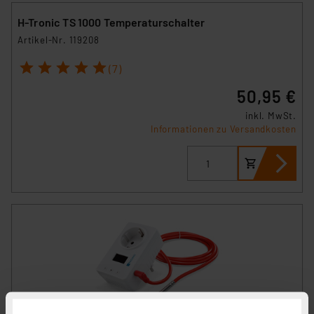
H-Tronic TS 1000 Temperaturschalter
Artikel-Nr. 119208
1
2
3
4
5
(7)
50,95 €
inkl. MwSt.
Informationen zu Versandkosten