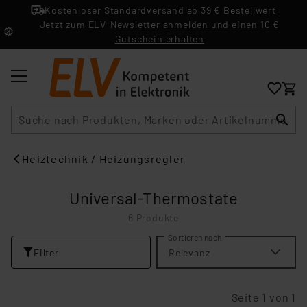
Kostenloser Standardversand ab 39 € Bestellwert
Jetzt zum ELV-Newsletter anmelden und einen 10 €
Gutschein erhalten
Suche
Heiztechnik / Heizungsregler
Universal-Thermostate
6 Produkte
Sortieren nach
Filter
Relevanz
Seite 1 von 1