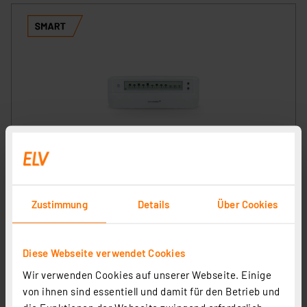
Homematic IP Smart Home
Fußbodenheizungscontroller – 12 Kanäle, motorisch,
HmIP-FALMOT-C12
Artikel-Nr. 153621
Zustimmung
Details
Über Cookies
1
2
3
4
5
(15)
199,95 €
Diese Webseite verwendet Cookies
inkl. MwSt.
Wir verwenden Cookies auf unserer Webseite. Einige
Informationen zu Versandkosten
von ihnen sind essentiell und damit für den Betrieb und