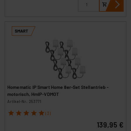
Homematic IP Smart Home 8er-Set Stellantrieb -
motorisch, HmIP-VDMOT
Artikel-Nr. 253771
1
2
3
4
5
(3)
139,95 €