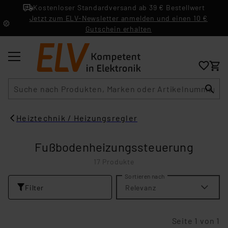
Kostenloser Standardversand ab 39 € Bestellwert
Jetzt zum ELV-Newsletter anmelden und einen 10 €
Gutschein erhalten
Suche
Heiztechnik / Heizungsregler
Fußbodenheizungssteuerung
17 Produkte
Sortieren nach
Filter
Relevanz
Seite 1 von 1