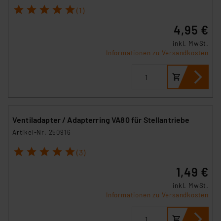
1
2
3
4
5
(1)
Impressum
|
Datenschutzerklärung
4,95 €
inkl. MwSt.
Informationen zu Versandkosten
Ventiladapter / Adapterring VA80 für Stellantriebe
Artikel-Nr. 250916
1
2
3
4
5
(3)
1,49 €
inkl. MwSt.
Informationen zu Versandkosten