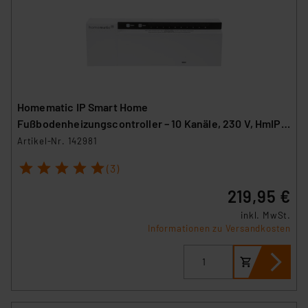
Homematic IP Smart Home
Fußbodenheizungscontroller – 10 Kanäle, 230 V, HmIP-
FAL230-C10
Artikel-Nr. 142981
1
2
3
4
5
(3)
219,95 €
inkl. MwSt.
Informationen zu Versandkosten