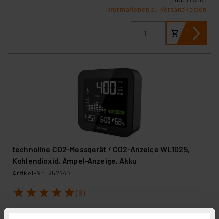
inkl. MwSt.
Informationen zu Versandkosten
technoline CO2-Messgerät / CO2-Anzeige WL1025,
Kohlendioxid, Ampel-Anzeige, Akku
Artikel-Nr. 252140
1
2
3
4
5
(6)
64,95 €