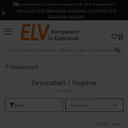
Kostenloser Standardversand ab 39 € Bestellwert
Jetzt zum ELV-Newsletter anmelden und einen 10 €
Gutschein erhalten
Suche
Haustechnik
Gesundheit / Hygiene
7 Produkte
Sortieren nach
Filter
Relevanz
Seite 1 von 1