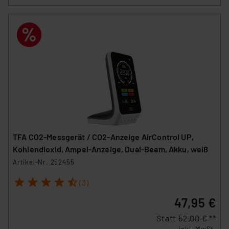
TFA CO2-Messgerät / CO2-Anzeige AirControl UP,
Kohlendioxid, Ampel-Anzeige, Dual-Beam, Akku, weiß
Artikel-Nr. 252455
1
2
3
4
5
(3)
47,95 €
Statt
52,00 € **