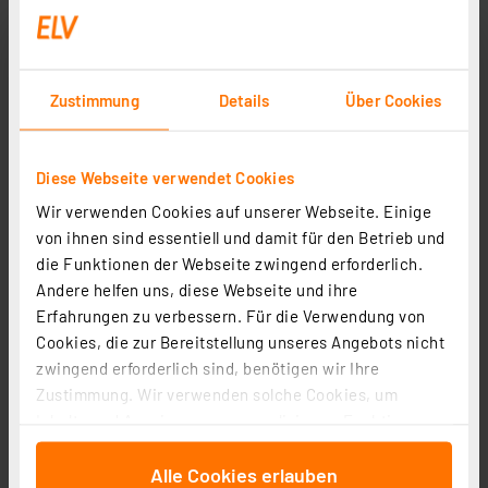
inkl. MwSt.
Informationen zu Versandkosten
Zustimmung
Details
Über Cookies
Diese Webseite verwendet Cookies
Wir verwenden Cookies auf unserer Webseite. Einige
von ihnen sind essentiell und damit für den Betrieb und
die Funktionen der Webseite zwingend erforderlich.
Andere helfen uns, diese Webseite und ihre
Erfahrungen zu verbessern. Für die Verwendung von
Cookies, die zur Bereitstellung unseres Angebots nicht
technoline CO2-Messgerät / CO2-Anzeige WL1030,
zwingend erforderlich sind, benötigen wir Ihre
Kohlendioxid, mit grafischer Ampel-Anzeige
Zustimmung. Wir verwenden solche Cookies, um
Artikel-Nr. 251660
Inhalte und Anzeigen zu personalisieren, Funktionen
1
2
3
4
5
(23)
für soziale Medien anbieten zu können und die Zugriffe
Alle Cookies erlauben
auf unsere Website zu analysieren. Außerdem geben
73,90 €