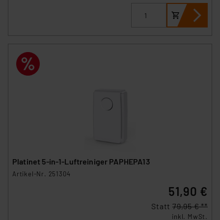
besteht etwa das Risiko, dass US-Behörden
personenbezogene Daten in
Überwachungsprogrammen verarbeiten, ohne dass
hiergegen Klagemöglichkeiten für Europäer bestehen.
Unsere Kooperation mit diesen Dienstleistern stützt
sich auf die Standarddatenschutzklauseln der
Europäischen Kommission sowie einer eigenen
Beurteilung der mit der Datenübermittlung,
insbesondere der Art der übermittelten Daten,
verbundenen Risiken.“
Impressum
|
Datenschutzerklärung
Platinet 5-in-1-Luftreiniger PAPHEPA13
Artikel-Nr. 251304
51,90 €
Statt
79,95 € **
inkl. MwSt.