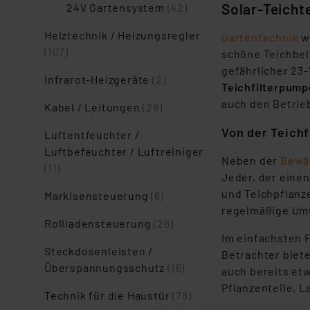
Solar-Teicht
24V Gartensystem
(42)
Heiztechnik / Heizungsregler
Gartentechnik
w
(107)
schöne Teichbel
gefährlicher 23-
Infrarot-Heizgeräte
(2)
Teichfilterpump
auch den Betrie
Kabel / Leitungen
(28)
Von der Teich
Luftentfeuchter /
Luftbefeuchter / Luftreiniger
Neben der
Bewä
(11)
Jeder, der einen
und Teichpflanz
Markisensteuerung
(6)
regelmäßige Umw
Rollladensteuerung
(26)
Im einfachsten F
Steckdosenleisten /
Betrachter biete
Überspannungsschutz
(16)
auch bereits et
Pflanzenteile, L
Technik für die Haustür
(78)