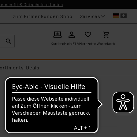
einen 10 € Gutschein erhalten
Services
zum Firmenkunden Shop
Karriere
Mein ELV
Merkzettel
Warenkorb
ortiments-Deals