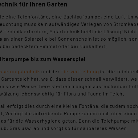
echnik für Ihren Garten
ie eine Teichfontäne, eine Bachlaufpumpe, eine Luft-Umw
euchtung muss kein aufwändiges Verlegen von Stromkabe
V-Technik erfordern. Solartechnik heißt die Lösung! Nicht n
e
an einer Solarzelle bei Sonnenschein ist so möglich, s
b bei bedecktem Himmel oder bei Dunkelheit.
filterpumpe bis zum Wasserspiel
sserungstechnik
und der
Tiervertreibung
ist die Teichte
 Gartenteich hat, weiß, dass dieser schnell verwildert, we
en sowie Wassertiere sterben mangels ausreichender Luft
älzung lebenswichtig für Flora und Fauna im Teich.
all erfolgt dies durch eine kleine Fontäne, die zudem noc
t. Verfügt die antreibende Pumpe zudem noch über einen (
was für die Wasserhygiene getan. Denn die Teichpumpe mi
aub, Gras usw. ab und sorgt so für saubereres Wasser.