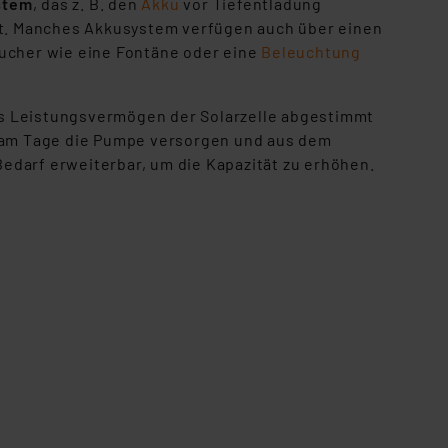
stem
, das z. B. den
Akku
vor Tiefentladung
t. Manches Akkusystem verfügen auch über einen
aucher wie eine Fontäne oder eine
Beleuchtung
s Leistungsvermögen der Solarzelle abgestimmt
sie am Tage die Pumpe versorgen und aus dem
edarf erweiterbar, um die Kapazität zu erhöhen.