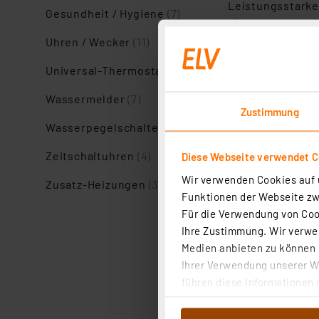
Leistungsstark
Gesundheit / Hygiene
(7)
eingesetzt werd
Auswechseln.
Uhren / Wecker
(11)
Noch weiter geh
Universal-Thermostate
(5)
Wassertiefe bis 
Wassermelder
(7)
gesamte Volumen
Zustimmung
enorm wichtig – 
Wasserpegelschalter
(4)
behindern.
Zeitschaltuhren
(4)
Diese Webseite verwendet C
All diese
Solar-
Wir verwenden Cookies auf u
wie dem 12- oder
Zusatz-Heizungen
(3)
Funktionen der Webseite zwi
Dies platziert 
Für die Verwendung von Cook
maximaler Sonne
Ihre Zustimmung. Wir verwen
Verkabelung ist
Medien anbieten zu können u
Technik genau
Ihrer Verwendung unserer We
führen diese Informationen 
Besonders bei 
im Rahmen Ihrer Nutzung der
werden. Eckwert
dem Speichern und Abrufen 