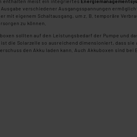
 enthalten meist ein integriertes
Energiemanagementsy
klärung
e Ausgabe verschiedener Ausgangsspannungen ermöglich
mer mit eigenem Schaltausgang, um z. B. temporäre Verbr
ersorgen zu können.
boxen sollten auf den Leistungsbedarf der Pumpe und da
ll ist die Solarzelle so ausreichend dimensioniert, dass 
erschuss den Akku laden kann. Auch Akkuboxen sind bei B