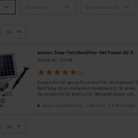
Bewertung
Einsatzbereich
:
esotec Solar-Teichbelüfter-Set Power Air S
Artikel-Nr. 124716
1
2
3
4
5
(2)
Sorgen Sie für genug Sauerstoff im Teichwasser! D
Belüftung eines stehenden Gewässers (z. B. eines
Gartenteichs) ist wichtig für Wasserpflanzen und
Lebewesen, besonders für Fische.
sofort versandfertig - Lieferzeit: 1-2 Werktage²
: