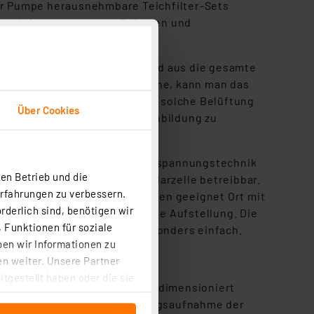
er Pumpe herausnehmbare Teichfilter-Sets
vereinfachen auch das Reinigen und
lsteine pumpt und so vom Grund aus die gesamte
er mehrere dieser Sprudelsteine, kann man das
zen und Wassertiere ist eine solche Belüftung
Über Cookies
ung im Wasser, um z. B. Algenbildung zu
 können in ungefährlicher Kleinspannungstechnik
en Betrieb und die
über einen Akku mit einer Solarzelle betreibbar.
Erfahrungen zu verbessern.
erlängerungen an einem anderen geeignet Ort mit
rderlich sind, benötigen wir
igungen erleichtern dabei die Aufstellung. Die
 Funktionen für soziale
rfeste Steckverbindungen besonders einfach.
ben wir Informationen zu
n weiter. Unsere Partner
tgestellt haben oder die sie
it
entsprechend des Bedarfs dimensioniert
cken, stimmen Sie sowohl
he und die benötigte Leistungsaufnahme der
anschließenden