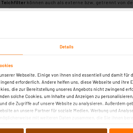
e
Teichfilter
können auch als externe bzw. getrennt von d
en. Sie ermöglichen nicht nur hohen Durchsatz, sondern 
t eine
Teichbelüftung
, die Luft durch feinporige Sprude
zur Oberfläche durchlüftet. Verfügt der Teichbelüfter üb
 des Teiches gleichmäßig belüften. Auch für Wasserpflan
Details
sie hält das Wasser wasserstoffreich und sorgt für Beweg
ookies
Teichpumpen
, Solar-Teichbelüfter oder Solar-Teichfilter
nserer Webseite. Einige von ihnen sind essentiell und damit für d
 24-V-Betrieb ausgeführt werden und sind so direkt oder 
ngend erforderlich. Andere helfen uns, diese Webseite und ihre 
man ausgerichtet zur Sonne in Teichnähe oder über Kabelv
ies, die zur Bereitstellung unseres Angebots nicht zwingend erfo
neinstrahlung. Mitgelieferte Erdspieße und andere Befest
den solche Cookies, um Inhalte und Anzeigen zu personalisieren,
 durch standardisierte, verwechslungssichere und wette
nd die Zugriffe auf unsere Website zu analysieren. Außerdem ge
 nach Bedarf
bsite an unsere Partner für soziale Medien, Werbung und Analyse
möglicherweise mit weiteren Daten zusammen, die Sie ihnen berei
der Auswahl der Teichpumpe muss deren
Leistungsfähigke
 Dienste gesammelt haben. Indem Sie auf „Alle akzeptieren“ kli
e sind dabei die Förderleistung, die gewünschte Pumphö
von Informationen auf Ihrem gerät (§25 Abs.1 TTDSG) sowie der 