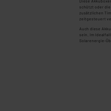
Diese Akkuboxen
Impressum
|
Datenschutzer
schützt oder di
zusätzlichen Ti
zeitgesteuert v
Auch diese Akku
sein. Im Idealfa
Solarenergie-Üb