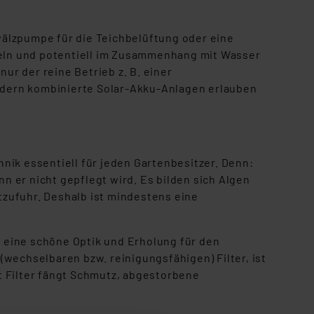
älzpumpe für die Teichbelüftung oder eine
ln und potentiell im Zusammenhang mit Wasser
ur der reine Betrieb z. B. einer
ondern kombinierte Solar-Akku-Anlagen erlauben
chnik essentiell für jeden Gartenbesitzer. Denn:
nn er nicht gepflegt wird. Es bilden sich Algen
zufuhr. Deshalb ist mindestens eine
h eine schöne Optik und Erholung für den
wechselbaren bzw. reinigungsfähigen) Filter, ist
t Filter fängt Schmutz, abgestorbene