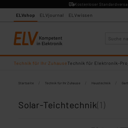
Kostenloser Standardversan
ELVshop
ELVjournal
ELVwissen
Suche
Technik für Ihr Zuhause
Technik für Elektronik-Pro
/
/
/
Startseite
Technik für Ihr Zuhause
Haustechnik
Gar
Solar-Teichtechnik
(1)