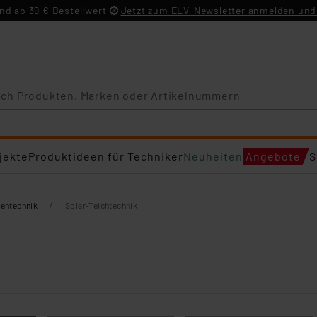
d ab 39 € Bestellwert
Jetzt zum ELV-Newsletter anmelden und 
jekte
Produktideen für Techniker
Neuheiten
Angebote
S
/
tentechnik
Solar-Teichtechnik