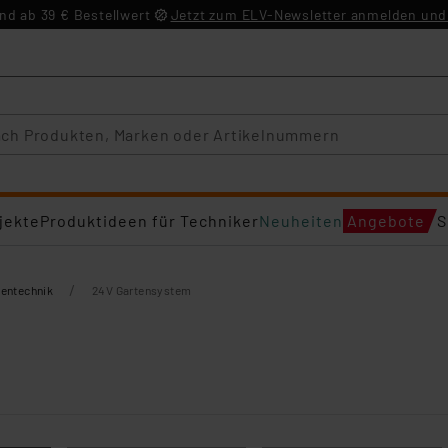
d ab 39 € Bestellwert
Jetzt zum ELV-Newsletter anmelden und 
jekte
Produktideen für Techniker
Neuheiten
Angebote
S
/
tentechnik
24V Gartensystem