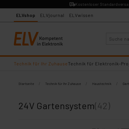
Kostenloser Standardversan
ELVshop
ELVjournal
ELVwissen
Suche
Technik für Ihr Zuhause
Technik für Elektronik-Pro
/
/
/
Startseite
Technik für Ihr Zuhause
Haustechnik
Gar
24V Gartensystem
(42)