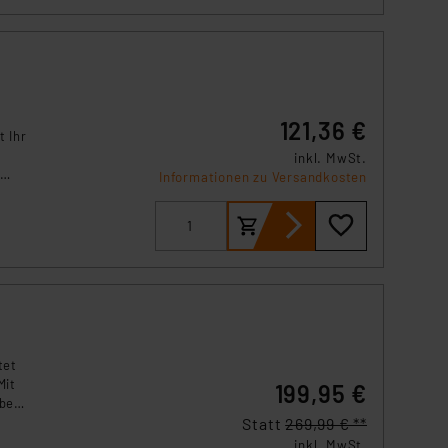
121,36 €
t Ihr
inkl. MwSt.
Informationen zu Versandkosten
ch
tet
Mit
199,95 €
beln
Statt
269,99 € **
inkl. MwSt.