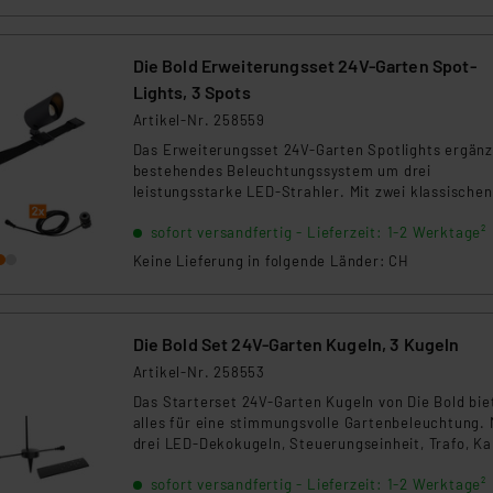
Die Bold Erweiterungsset 24V-Garten Spot-
Lights, 3 Spots
Artikel-Nr. 258559
Das Erweiterungsset 24V-Garten Spotlights ergänz
bestehendes Beleuchtungssystem um drei
leistungsstarke LED-Strahler. Mit zwei klassischen
Gartenstrahlern und einem flexibel montierbaren
sofort versandfertig - Lieferzeit: 1-2 Werktage²
Modell sowie passenden Anschlusskabeln eignet si
das Set ideal für gezielte Lichtakzente im
Keine Lieferung in folgende Länder: CH
Außenbereich.
Die Bold Set 24V-Garten Kugeln, 3 Kugeln
Artikel-Nr. 258553
Das Starterset 24V-Garten Kugeln von Die Bold bie
alles für eine stimmungsvolle Gartenbeleuchtung. 
drei LED-Dekokugeln, Steuerungseinheit, Trafo, Ka
und Zubehör ist es sofort einsatzbereit. Die
sofort versandfertig - Lieferzeit: 1-2 Werktage²
warmweiße Lichtfarbe sorgt für gemütliche