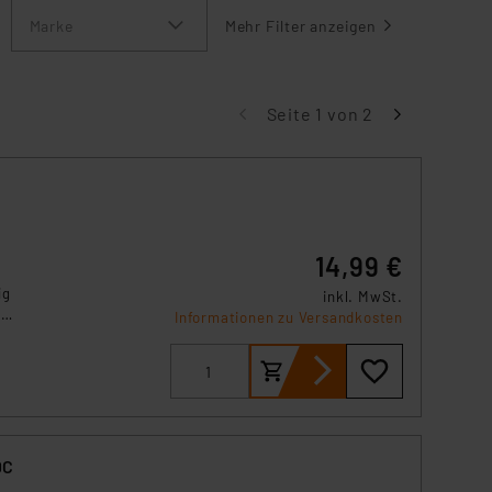
Marke
Mehr Filter anzeigen
Seite 1 von 2
14,99 €
ig
inkl. MwSt.
d
Informationen zu Versandkosten
t
are
DC