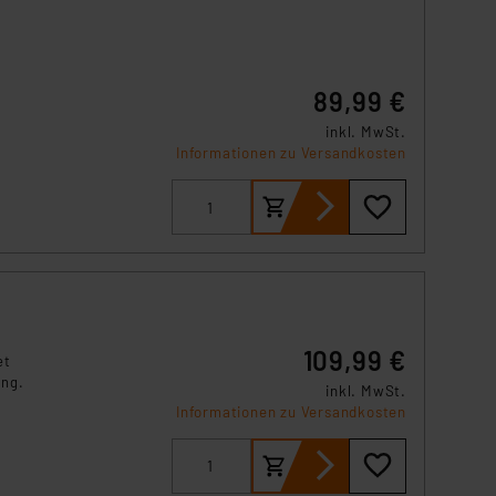
s Land mit unzureichendem
örden personenbezogene
r Europäer bestehen.
ln der Europäischen
89,99 €
 Art der übermittelten
inkl. MwSt.
Informationen zu Versandkosten
e
109,99 €
et
ung.
inkl. MwSt.
Informationen zu Versandkosten
tlere
-