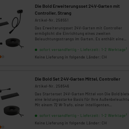
ngemessenheitsbeschluss der EU. Dies bedeutet, dass die USA al
Die Bold Erweiterungsset 24V-Garten mit
rds eingestuft wird. So besteht etwa das Risiko, dass US-Beh
Controller, Strang
ammen verarbeiten, ohne dass hiergegen Klagemöglichkeiten fü
Artikel-Nr. 258551
en Dienstleistern stützt sich auf die Standarddatenschutzklause
Das Erweiterungsset 24V-Garten mit Controller
nen Beurteilung der mit der Datenübermittlung, insbesondere der
ermöglicht die Einrichtung eines zweiten
.“
Beleuchtungsstrangs im Garten. Es enthält eine
Steuerungseinheit, ein 10 m Verteilungskabel sowi
sofort versandfertig - Lieferzeit: 1-2 Werktage²
zwei Anschlusskabel zur Stromversorgung und
klärung
Verbindung. Ideal zur Erweiterung bestehender Die
Keine Lieferung in folgende Länder: CH
Bold 24V-Systeme.
Die Bold Set 24V-Garten Mittel, Controller
Artikel-Nr. 258546
Das Starterset 24V-Garten Mittel von Die Bold biet
eine leistungsstarke Basis für Ihre Außenbeleucht
Mit einem 72 W-Trafo, einer intelligenten
Steuerungseinheit mit Fernbedienung und einem
sofort versandfertig - Lieferzeit: 1-2 Werktage²
robusten 10 m Verteilungskabel ist es ideal für mit
Gartenprojekte. Kompatibel mit allen Die Bold 24V
Keine Lieferung in folgende Länder: CH
Leuchten.