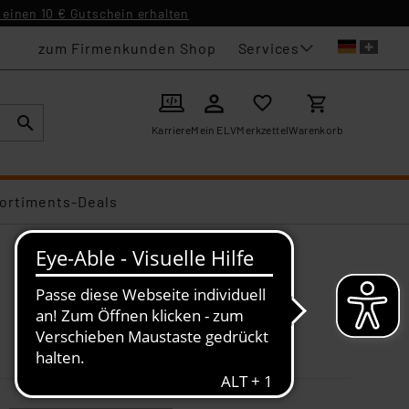
einen 10 € Gutschein erhalten
Services
zum Firmenkunden Shop
Karriere
Mein ELV
Merkzettel
Warenkorb
ortiments-Deals