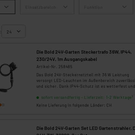
Einsatzbereich
Funktion
:
Die Bold 24V-Garten Steckertrafo 36W, IP44,
230/24V, 1m Ausgangskabel
Artikel-Nr. 258485
Das Bold 24V-Steckernetzteil mit 36 W Leistung
versorgt LED-Leuchten im Außenbereich zuverläss
und sicher. Dank IP44-Schutz ist es wetterfest un
ideal für Gartenbeleuchtungssysteme geeignet. Mi
sofort versandfertig - Lieferzeit: 1-2 Werktage²
hoher Effizienz, robuster Bauweise und 1 m
Ausgangskabel ist es die perfekte Basis für modul
Keine Lieferung in folgende Länder: CH
24V-Installationen.
Die Bold 24V-Garten Set LED Gartenstrahler, 