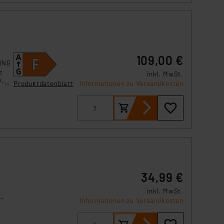
109,00 €
TING
t
inkl. MwSt.
7-
Produktdatenblatt
Informationen zu Versandkosten
der
r
e
34,99 €
inkl. MwSt.
Informationen zu Versandkosten
eal