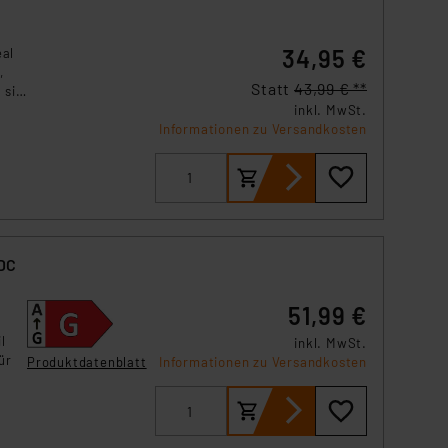
34,95 €
eal
,
Statt
43,99 € **
 sie
inkl. MwSt.
as
Informationen zu Versandkosten
der
 DC
51,99 €
l
inkl. MwSt.
ür
Produktdatenblatt
Informationen zu Versandkosten
tz
ge
ugt