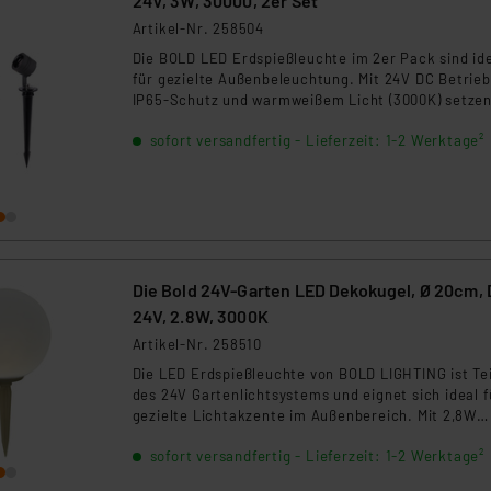
24V, 3W, 30000, 2er Set
Artikel-Nr. 258504
Die BOLD LED Erdspießleuchte im 2er Pack sind id
für gezielte Außenbeleuchtung. Mit 24V DC Betrieb
IP65-Schutz und warmweißem Licht (3000K) setzen
Pflanzen, Wege oder Fassaden perfekt in Szene. D
sofort versandfertig - Lieferzeit: 1-2 Werktage²
robuste Aluminiumgehäuse, die Dimmfunktion und 
schmale Abstrahlwinkel sorgen für stilvolle
Lichtakzente im Garten.
Die Bold 24V-Garten LED Dekokugel, Ø 20cm,
24V, 2.8W, 3000K
Artikel-Nr. 258510
Die LED Erdspießleuchte von BOLD LIGHTING ist Tei
des 24V Gartenlichtsystems und eignet sich ideal f
gezielte Lichtakzente im Außenbereich. Mit 2,8W
Leistung, 3000K warmweißem Licht und IP67-Schu
sofort versandfertig - Lieferzeit: 1-2 Werktage²
bietet sie zuverlässige Beleuchtung für Beete, We
oder Objekte. Die Leuchte ist dimmbar und überze