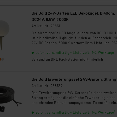
durch ihre kompakte Bauform und einfache
Installation.
Die Bold 24V-Garten LED Dekokugel, Ø 40cm,
DC24V, 6.5W, 3000K
Artikel-Nr. 258511
Die 40 cm große LED Kugelleuchte von BOLD LIGH
ist ein stilvolles Highlight für den Außenbereich. Mi
24V DC Betrieb, 3000 K warmweißem Licht und IP6
Schutz eignet sie sich ideal für Garten, Terrasse o
sofort versandfertig - Lieferzeit: 1-2 Werktage²
Wege. Die Leuchte ist dimmbar, kann gesteckt ode
gehängt montiert werden und überzeugt durch ihr
Versand an DHL Packstation nicht möglich
hochwertige Verarbeitung.
Die Bold Erweiterungsset 24V-Garten, Strang
Artikel-Nr. 258552
Das Erweiterungsset 24V-Garten für einen zweiten
Strang ermöglicht die einfache Erweiterung eines
bestehenden Beleuchtungssystems. Es enthält ein
10 m Verteilungskabel sowie eine
sofort versandfertig - Lieferzeit: 1-2 Werktage²
Erweiterungskupplung zur sicheren Verbindung. Id