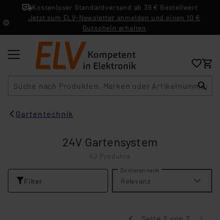
Kostenloser Standardversand ab 39 € Bestellwert
Jetzt zum ELV-Newsletter anmelden und einen 10 €
Gutschein erhalten
Suche
Gartentechnik
24V Gartensystem
42 Produkte
Sortieren nach
Filter
Relevanz
Seite 2 von 2