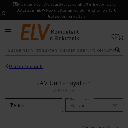
Kostenloser Standardversand ab 39 € Bestellwert
Jetzt zum ELV-Newsletter anmelden und einen 10 €
Gutschein erhalten
Suche
Gartentechnik
24V Gartensystem
42 Produkte
Sortieren nach
Filter
Relevanz
Seite 1 von 2