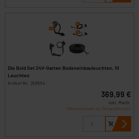
(1) lit. a DSGVO. Nähere Infos zu diesen Drittanbietern
und zu der jeweiligen Datenübermittlung erhalten Sie in
der Datenschutzerklärung. Für die USA besteht kein
Angemessenheitsbeschluss der EU. Dies bedeutet,
dass die USA als Land mit unzureichendem
Datenschutz nach EU-Standards eingestuft wird. So
besteht etwa das Risiko, dass US-Behörden
personenbezogene Daten in
Überwachungsprogrammen verarbeiten, ohne dass
Die Bold Set 24V-Garten Bodeneinbauleuchten, 10
hiergegen Klagemöglichkeiten für Europäer bestehen.
Leuchten
Unsere Kooperation mit diesen Dienstleistern stützt
Artikel-Nr. 258554
sich auf die Standarddatenschutzklauseln der
369,99 €
Europäischen Kommission sowie einer eigenen
Beurteilung der mit der Datenübermittlung,
inkl. MwSt.
insbesondere der Art der übermittelten Daten,
Informationen zu Versandkosten
verbundenen Risiken.“
Impressum
|
Datenschutzerklärung