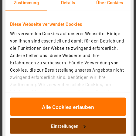
Zustimmung
Details
Über Cookies
Diese Webseite verwendet Cookies
Feroso DoorLift Basic 60 Garagentorantrieb mit
Wir verwenden Cookies auf unserer Webseite. Einige
Zahnriemenantrieb, inkl. 2 Funk-Handsender
von ihnen sind essentiell und damit für den Betrieb und
Artikel-Nr. 117443
die Funktionen der Webseite zwingend erforderlich.
Andere helfen uns, diese Webseite und ihre
1
2
3
4
5
(5)
Erfahrungen zu verbessern. Für die Verwendung von
169,95 €
Cookies, die zur Bereitstellung unseres Angebots nicht
zwingend erforderlich sind, benötigen wir Ihre
inkl. MwSt.
Zustimmung. Wir verwenden solche Cookies, um
Informationen zu Versandkosten
Inhalte und Anzeigen zu personalisieren, Funktionen
für soziale Medien anbieten zu können und die Zugriffe
Alle Cookies erlauben
auf unsere Website zu analysieren. Außerdem geben
wir Informationen zu Ihrer Verwendung unserer Website
an unsere Partner für soziale Medien, Werbung und
Einstellungen
Analysen weiter. Unsere Partner führen diese
Informationen möglicherweise mit weiteren Daten