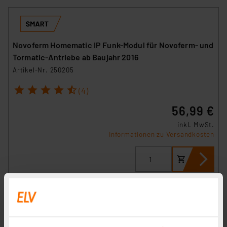
Novoferm Homematic IP Funk-Modul für Novoferm- und
Tormatic-Antriebe ab Baujahr 2016
Artikel-Nr. 250205
1
2
3
4
5
(4)
56,99 €
inkl. MwSt.
Informationen zu Versandkosten