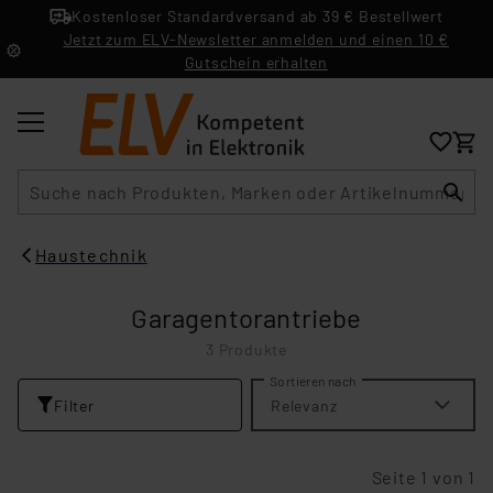
Kostenloser Standardversand ab 39 € Bestellwert
Jetzt zum ELV-Newsletter anmelden und einen 10 €
Gutschein erhalten
Suche
Haustechnik
Garagentorantriebe
3 Produkte
Sortieren nach
Filter
Relevanz
Seite 1 von 1