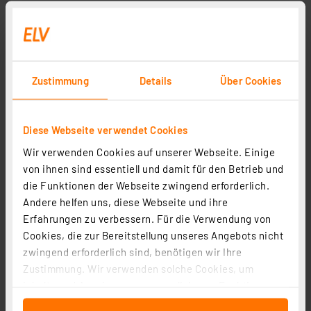
Zustimmung
Details
Über Cookies
Diese Webseite verwendet Cookies
Wir verwenden Cookies auf unserer Webseite. Einige
von ihnen sind essentiell und damit für den Betrieb und
Eltako Installationsschütz XR12-400-230V
die Funktionen der Webseite zwingend erforderlich.
Artikel-Nr. 250730
Andere helfen uns, diese Webseite und ihre
34,95 €
Erfahrungen zu verbessern. Für die Verwendung von
Cookies, die zur Bereitstellung unseres Angebots nicht
Statt
43,95 € **
zwingend erforderlich sind, benötigen wir Ihre
inkl. MwSt.
Zustimmung. Wir verwenden solche Cookies, um
Informationen zu Versandkosten
Inhalte und Anzeigen zu personalisieren, Funktionen
für soziale Medien anbieten zu können und die Zugriffe