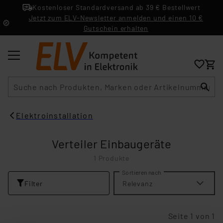
Kostenloser Standardversand ab 39 € Bestellwert
Jetzt zum ELV-Newsletter anmelden und einen 10 €
Gutschein erhalten
Suche
Elektroinstallation
Verteiler Einbaugeräte
1 Produkte
Sortieren nach
Filter
Relevanz
Seite 1 von 1