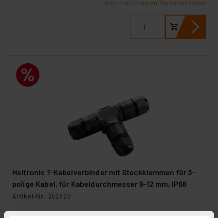
Informationen zu Versandkosten
Heitronic T-Kabelverbinder mit Steckklemmen für 3-
polige Kabel, für Kabeldurchmesser 9-12 mm, IP68
Artikel-Nr. 252820
1
2
3
4
5
(1)