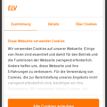
6,99 €
Statt
7,95 € **
inkl. MwSt.
Zustimmung
Details
Über Cookies
Informationen zu Versandkosten
Diese Webseite verwendet Cookies
Wir verwenden Cookies auf unserer Webseite. Einige
von ihnen sind essentiell und damit für den Betrieb und
die Funktionen der Webseite zwingend erforderlich.
Andere helfen uns, diese Webseite und ihre
Erfahrungen zu verbessern. Für die Verwendung von
Cookies, die zur Bereitstellung unseres Angebots nicht
zwingend erforderlich sind, benötigen wir Ihre
Zustimmung. Wir verwenden solche Cookies, um
Heidemann ISO FLEX Kabelverbinder, T-Stück
Inhalte und Anzeigen zu personalisieren, Funktionen
Kupplung, 3-polig mit Kupplungsstecker, IP68
für soziale Medien anbieten zu können und die Zugriffe
Artikel-Nr. 258208
Alle Cookies erlauben
auf unsere Website zu analysieren. Außerdem geben