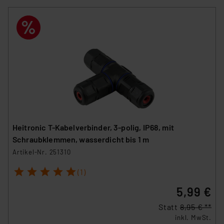
Heitronic T-Kabelverbinder, 3-polig, IP68, mit
Schraubklemmen, wasserdicht bis 1 m
Artikel-Nr. 251310
1
2
3
4
5
(1)
5,99 €
Statt
8,95 € **
inkl. MwSt.