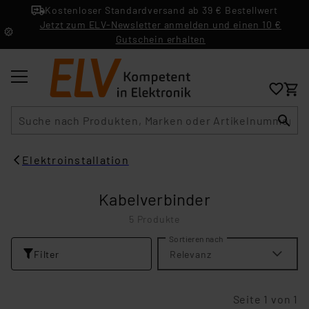
Kostenloser Standardversand ab 39 € Bestellwert
Jetzt zum ELV-Newsletter anmelden und einen 10 €
Gutschein erhalten
Suche
Elektroinstallation
Kabelverbinder
5 Produkte
Sortieren nach
Filter
Relevanz
Seite 1 von 1