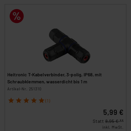
Heitronic T-Kabelverbinder, 3-polig, IP68, mit
Schraubklemmen, wasserdicht bis 1 m
Artikel-Nr. 251310
1
2
3
4
5
(1)
5,99 €
Statt
8,95 € **
inkl. MwSt.