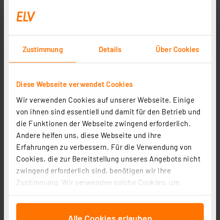
6,99 €
Statt
7,95 € **
inkl. MwSt.
Zustimmung
Details
Über Cookies
Informationen zu Versandkosten
Diese Webseite verwendet Cookies
Wir verwenden Cookies auf unserer Webseite. Einige
von ihnen sind essentiell und damit für den Betrieb und
die Funktionen der Webseite zwingend erforderlich.
Andere helfen uns, diese Webseite und ihre
Erfahrungen zu verbessern. Für die Verwendung von
Cookies, die zur Bereitstellung unseres Angebots nicht
zwingend erforderlich sind, benötigen wir Ihre
Zustimmung. Wir verwenden solche Cookies, um
Heidemann ISO FLEX Kabelverbinder, T-Stück
Inhalte und Anzeigen zu personalisieren, Funktionen
Kupplung, 3-polig mit Kupplungsstecker, IP68
für soziale Medien anbieten zu können und die Zugriffe
Artikel-Nr. 258208
Alle Cookies erlauben
auf unsere Website zu analysieren. Außerdem geben