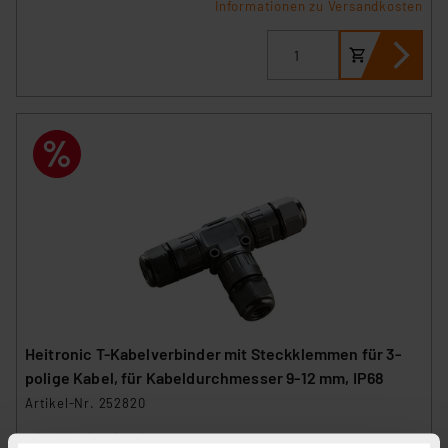
Informationen zu Versandkosten
Heitronic T-Kabelverbinder mit Steckklemmen für 3-
polige Kabel, für Kabeldurchmesser 9-12 mm, IP68
Artikel-Nr. 252820
1
2
3
4
5
(1)