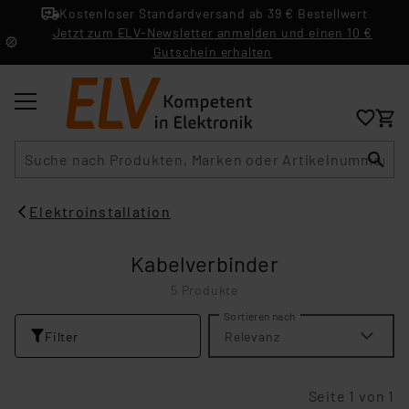
Kostenloser Standardversand ab 39 € Bestellwert
Jetzt zum ELV-Newsletter anmelden und einen 10 €
Gutschein erhalten
Suche
Elektroinstallation
Kabelverbinder
5 Produkte
Sortieren nach
Filter
Relevanz
Seite 1 von 1