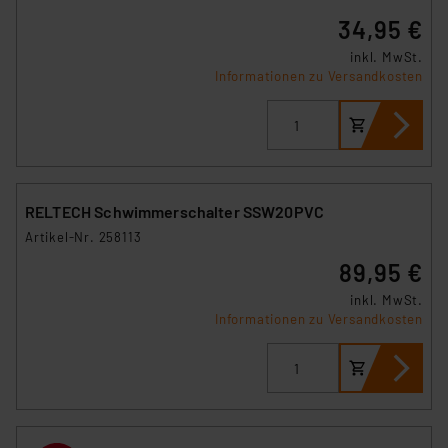
(1) lit. a DSGVO. Nähere Infos zu diesen Drittanbietern
34,95 €
und zu der jeweiligen Datenübermittlung erhalten Sie in
inkl. MwSt.
der Datenschutzerklärung. Für die USA besteht kein
Informationen zu Versandkosten
Angemessenheitsbeschluss der EU. Dies bedeutet,
dass die USA als Land mit unzureichendem
Datenschutz nach EU-Standards eingestuft wird. So
besteht etwa das Risiko, dass US-Behörden
personenbezogene Daten in
Überwachungsprogrammen verarbeiten, ohne dass
RELTECH Schwimmerschalter SSW20PVC
hiergegen Klagemöglichkeiten für Europäer bestehen.
Artikel-Nr. 258113
Unsere Kooperation mit diesen Dienstleistern stützt
89,95 €
sich auf die Standarddatenschutzklauseln der
Europäischen Kommission sowie einer eigenen
inkl. MwSt.
Informationen zu Versandkosten
Beurteilung der mit der Datenübermittlung,
insbesondere der Art der übermittelten Daten,
verbundenen Risiken.“
Impressum
|
Datenschutzerklärung