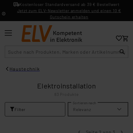
Kostenloser Standardversand ab 39 € Bestellwert
Jetzt zum ELV-Newsletter anmelden und einen 10 €
Gutschein erhalten
Suche
Haustechnik
Elektroinstallation
83 Produkte
Sortieren nach
Filter
Relevanz
Seite 2 von 3