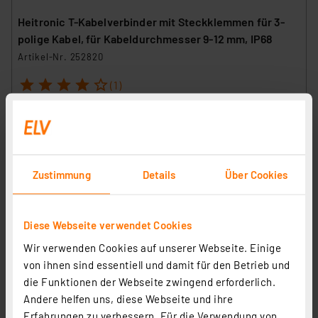
Heitronic T-Kabelverbinder mit Steckklemmen für 3-
polige Kabel, für Kabeldurchmesser 9-12 mm, IP68
Artikel-Nr. 252820
1
2
3
4
5
(1)
6,99 €
Statt
7,95 € **
inkl. MwSt.
Informationen zu Versandkosten
Zustimmung
Details
Über Cookies
Diese Webseite verwendet Cookies
Wir verwenden Cookies auf unserer Webseite. Einige
Spelsberg Verbindungsdose Abox Pro 040-L, schwarz
von ihnen sind essentiell und damit für den Betrieb und
Artikel-Nr. 254308
die Funktionen der Webseite zwingend erforderlich.
Andere helfen uns, diese Webseite und ihre
12,00 €
Erfahrungen zu verbessern. Für die Verwendung von