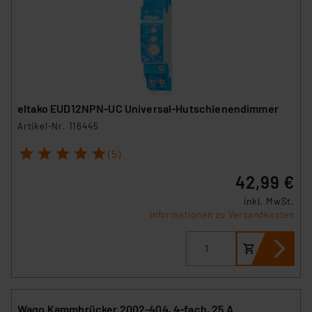
eltako EUD12NPN-UC Universal-Hutschienendimmer
Artikel-Nr. 116445
1
2
3
4
5
(5)
42,99 €
inkl. MwSt.
Informationen zu Versandkosten
Wago Kammbrücker 2002-404, 4-fach, 25 A