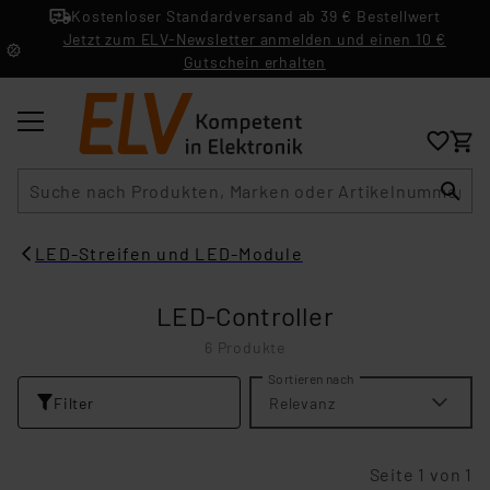
Kostenloser Standardversand ab 39 € Bestellwert
Jetzt zum ELV-Newsletter anmelden und einen 10 €
Gutschein erhalten
Suche
LED-Streifen und LED-Module
LED-Controller
6 Produkte
Sortieren nach
Filter
Relevanz
Seite 1 von 1