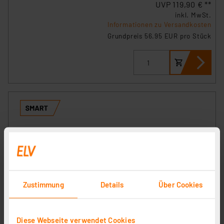
UVP 119,90 € **
inkl. MwSt.
Informationen zu Versandkosten
Grundpreis 56.95 EUR pro Stück
Zustimmung
Details
Über Cookies
Homematic IP Smart Home 3er-Set LED Controller –
RGBW HmIP-RGBW
Diese Webseite verwendet Cookies