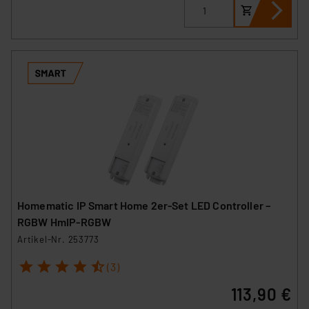
Homematic IP Smart Home 2er-Set LED Controller –
RGBW HmIP-RGBW
Artikel-Nr. 253773
1
2
3
4
5
(3)
113,90 €