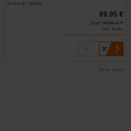
Artikel-Nr. 258069
insbesondere der Art der übermittelten Daten,
89,95 €
verbundenen Risiken.“
Statt
99,95 € **
Impressum
|
Datenschutzerklärung
inkl. MwSt.
Informationen zu Versandkosten
Seite 1 von 1