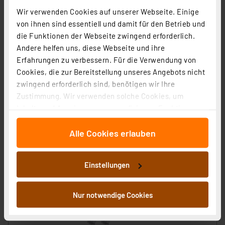
Artikel-Nr. 253774
Wir verwenden Cookies auf unserer Webseite. Einige
170,85 €
von ihnen sind essentiell und damit für den Betrieb und
die Funktionen der Webseite zwingend erforderlich.
UVP 179,85 € **
Andere helfen uns, diese Webseite und ihre
inkl. MwSt.
Informationen zu Versandkosten
Erfahrungen zu verbessern. Für die Verwendung von
Grundpreis 56.95 EUR pro Stück
Cookies, die zur Bereitstellung unseres Angebots nicht
zwingend erforderlich sind, benötigen wir Ihre
Zustimmung. Wir verwenden solche Cookies, um
Inhalte und Anzeigen zu personalisieren, Funktionen
für soziale Medien anbieten zu können und die Zugriffe
Alle Cookies erlauben
auf unsere Website zu analysieren. Außerdem geben
wir Informationen zu Ihrer Verwendung unserer Website
an unsere Partner für soziale Medien, Werbung und
Einstellungen
Analysen weiter. Unsere Partner führen diese
Informationen möglicherweise mit weiteren Daten
zusammen, die Sie ihnen bereitgestellt haben oder die
Nur notwendige Cookies
sie im Rahmen Ihrer Nutzung der Dienste gesammelt
haben. Indem Sie auf „Alle akzeptieren“ klicken,