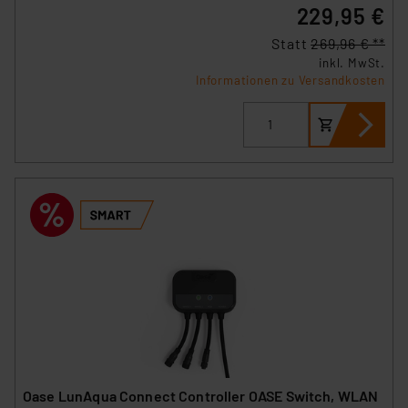
229,95 €
„Einige Drittanbieter verarbeiten personenbezogene
Statt
269,96 € **
Daten in den USA. Ihre Einwilligung zur Einbindung von
inkl. MwSt.
Cookies dieser Drittanbieter umfasst daher ggf. auch
Informationen zu Versandkosten
die Verarbeitung Ihrer Daten in den USA gemäß Art. 49
(1) lit. a DSGVO. Nähere Infos zu diesen Drittanbietern
und zu der jeweiligen Datenübermittlung erhalten Sie in
der Datenschutzerklärung. Für die USA besteht kein
Angemessenheitsbeschluss der EU. Dies bedeutet,
dass die USA als Land mit unzureichendem
Datenschutz nach EU-Standards eingestuft wird. So
besteht etwa das Risiko, dass US-Behörden
personenbezogene Daten in
Überwachungsprogrammen verarbeiten, ohne dass
hiergegen Klagemöglichkeiten für Europäer bestehen.
Unsere Kooperation mit diesen Dienstleistern stützt
sich auf die Standarddatenschutzklauseln der
Europäischen Kommission sowie einer eigenen
Oase LunAqua Connect Controller OASE Switch, WLAN
Beurteilung der mit der Datenübermittlung,