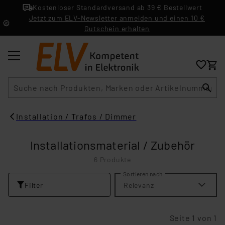
Kostenloser Standardversand ab 39 € Bestellwert
Jetzt zum ELV-Newsletter anmelden und einen 10 €
Gutschein erhalten
Suche
Installation / Trafos / Dimmer
Installationsmaterial / Zubehör
6 Produkte
Sortieren nach
Filter
Relevanz
Seite 1 von 1