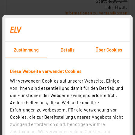
Statt
3,95 € **
inkl. MwSt.
Informationen zu Versandkosten
Zustimmung
Details
Über Cookies
Diese Webseite verwendet Cookies
Wir verwenden Cookies auf unserer Webseite. Einige
von ihnen sind essentiell und damit für den Betrieb und
die Funktionen der Webseite zwingend erforderlich.
Andere helfen uns, diese Webseite und ihre
Erfahrungen zu verbessern. Für die Verwendung von
Cookies, die zur Bereitstellung unseres Angebots nicht
Harmonisierte Starkstromleitung H05VV-F, runde
zwingend erforderlich sind, benötigen wir Ihre
Ausführung, 3 x 1,50mm² (30x0,26mm), weiss, 25m-
Zustimmung. Wir verwenden solche Cookies, um
Rolle
Artikel-Nr. 118682