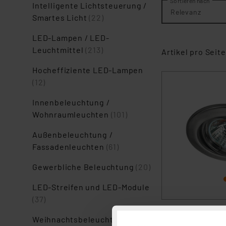
Sortieren nach
Intelligente Lichtsteuerung /
Relevanz
Smartes Licht
(22)
LED-Lampen / LED-
Leuchtmittel
(213)
Artikel pro Seite
Hocheffiziente LED-Lampen
(12)
Innenbeleuchtung /
Wohnraumleuchten
(101)
Außenbeleuchtung /
Fassadenleuchten
(61)
Gewerbliche Beleuchtung
(20)
LED-Streifen und LED-Module
(37)
Weihnachtsbeleuchtung
(3)