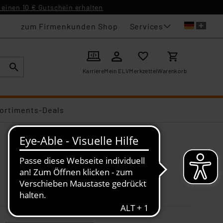
einen 10 € Gutschein erhalten
Services
zum Firmenkunden Shop
Karriere
Mein ELV
Merkzettel
Warenkorb
ortiments-Deals