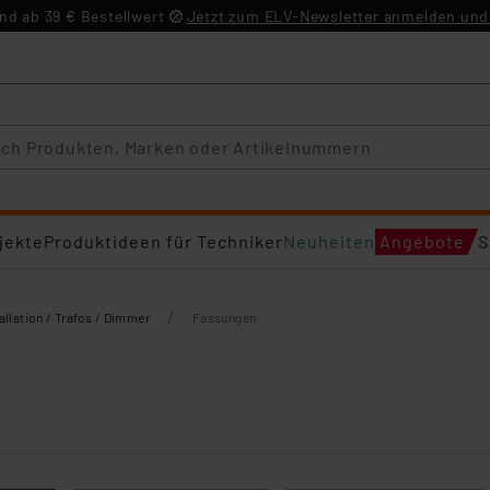
d ab 39 € Bestellwert
Jetzt zum ELV-Newsletter anmelden und 
jekte
Produktideen für Techniker
Neuheiten
Angebote
S
/
allation / Trafos / Dimmer
Fassungen