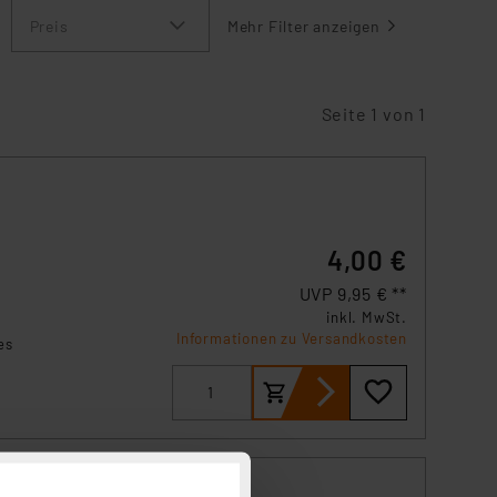
Preis
Mehr Filter anzeigen
Seite 1 von 1
4,00 €
UVP 9,95 € **
inkl. MwSt.
Informationen zu Versandkosten
es
ne