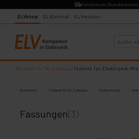
Kostenloser Standardversan
ELVshop
ELVjournal
ELVwissen
Suche
Technik für Ihr Zuhause
Technik für Elektronik-Pro
/
/
/
Startseite
Technik für Ihr Zuhause
Beleuchtung
Inst
Fassungen
(3)