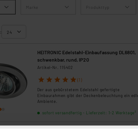
Marke
Produkttyp
:
HEITRONIC Edelstahl-Einbaufassung DL6801,
schwenkbar, rund, IP20
Artikel-Nr. 115402
1
2
3
4
5
(1)
Der aus gebürstetem Edelstahl gefertigte
Einbaurahmen gibt der Deckenbeleuchtung ein edl
Ambiente.
sofort versandfertig - Lieferzeit: 1-2 Werktage²
OSRAM Vintage 1906® PenduLum BOBBIN, oh