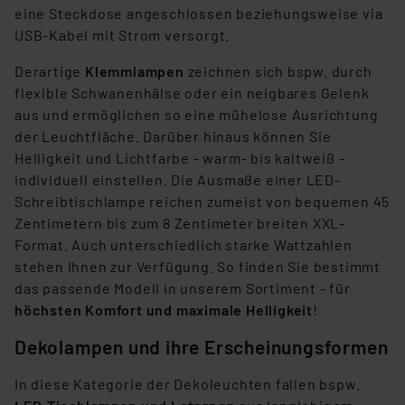
können die Verwendung nicht notwendiger Cookies
eine Steckdose angeschlossen beziehungsweise via
ablehnen oder ihr ganz oder teilweise zustimmen. Ihre
USB-Kabel mit Strom versorgt.
erteilte Zustimmung können Sie jederzeit unter dem
Derartige
Klemmlampen
zeichnen sich bspw. durch
Link „Cookie Einstellungen“ anpassen oder widerrufen.
flexible Schwanenhälse oder ein neigbares Gelenk
Die Rechtmäßigkeit der Speicherung, Abrufung und
aus und ermöglichen so eine mühelose Ausrichtung
Weiterverarbeitung dieser Daten zur Auswertung und
der Leuchtfläche. Darüber hinaus können Sie
Analyse bis zum Zeitpunkt des Widerrufs bleibt hiervon
Helligkeit und Lichtfarbe - warm- bis kaltweiß -
unberührt. Ihre Browser-Einstellungen können dazu
individuell einstellen. Die Ausmaße einer LED-
führen, dass die Einstellungen nicht längerfristig
Schreibtischlampe reichen zumeist von bequemen 45
gespeichert werden und dieses Banner erneut
Zentimetern bis zum 8 Zentimeter breiten XXL-
angezeigt wird.
Format. Auch unterschiedlich starke Wattzahlen
stehen Ihnen zur Verfügung. So finden Sie bestimmt
„Einige Drittanbieter verarbeiten personenbezogene
das passende Modell in unserem Sortiment - für
Daten in den USA. Ihre Einwilligung zur Einbindung von
höchsten Komfort und maximale Helligkeit
!
Cookies dieser Drittanbieter umfasst daher ggf. auch
die Verarbeitung Ihrer Daten in den USA gemäß Art. 49
Dekolampen und ihre Erscheinungsformen
(1) lit. a DSGVO. Nähere Infos zu diesen Drittanbietern
und zu der jeweiligen Datenübermittlung erhalten Sie in
In diese Kategorie der Dekoleuchten fallen bspw.
der Datenschutzerklärung. Für die USA besteht kein