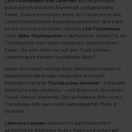
LED-Tischlampen und Laternen
aus langlebigem,
Angemessenheitsbeschluss der EU. Dies bedeutet,
pulverbeschichtetem Aluminium und ganz ohne
dass die USA als Land mit unzureichendem
Kabel. Zudem erstrahlen diese Art Leuchten in den
Datenschutz nach EU-Standards eingestuft wird. So
unterschiedlichsten Ausprägungsformen: Wie wäre
besteht etwa das Risiko, dass US-Behörden
es mit einer puristischen, weißen
LED-Tischlampe
,
personenbezogene Daten in
einer
Akku-Tischleuchte
in Muffinform, einem Pilz als
Überwachungsprogrammen verarbeiten, ohne dass
Tischleuchte oder einer eleganten, beleuchteten
hiergegen Klagemöglichkeiten für Europäer bestehen.
Kugel, die sich nicht nur auf den Tisch stellen,
Unsere Kooperation mit diesen Dienstleistern stützt
sondern auch darüber aufhängen lässt?
sich auf die Standarddatenschutzklauseln der
Unser Sortiment verfügt über zahlreiche Formen in
Europäischen Kommission sowie einer eigenen
klassischem Weiß oder modernem Anthrazit.
Beurteilung der mit der Datenübermittlung,
Außerdem ist jede
Tischleuchte dimmbar
- entweder
insbesondere der Art der übermittelten Daten,
dreistufig oder stufenlos - und lässt sich über einen
verbundenen Risiken.“
Touch-Sensor bedienen. Der aufladbare Akku einer
Tischlampe hält ganz nach Ladekapazität 35 bis 8
Impressum
|
Datenschutzerklärung
Stunden.
Laternen-Lampen
zaubern ein ganz besonders
gemütliches Ambiente in den Raum und sehen am