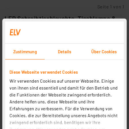
Seite 1 von 1
LED Schreibtischleuchte, Tischlampe &
Co. – Strahlende Deko + Wohnkomfort
LED Lampen
sollen heutzutage nicht nur Licht
spenden, sondern auch augenfreundlich sein und
Zustimmung
Details
Über Cookies
gezielt an der dekorativen Gestaltung des Raums
mitwirken. Ebenso interessieren sich die Nutzer
immer mehr für spezifische technische
Diese Webseite verwendet Cookies
Eigenschaften wie die Dimmbarkeit, Touch-Sensoren
oder den Stromverbrauch. Wo früher eine einfache
Wir verwenden Cookies auf unserer Webseite. Einige
Schreibtischlampe
die Büroarbeit erleichterte, kauft
von ihnen sind essentiell und damit für den Betrieb und
man heute gern eine moderne LED-
die Funktionen der Webseite zwingend erforderlich.
Schreibtischleuchte.
Andere helfen uns, diese Webseite und ihre
Erfahrungen zu verbessern. Für die Verwendung von
Auch die klassische Tischlampe hat sich
Cookies, die zur Bereitstellung unseres Angebots nicht
weiterentwickelt. Verbraucher möchten nicht nur
zwingend erforderlich sind, benötigen wir Ihre
eine energiesparende
LED-Tischleuchte
, sondern im