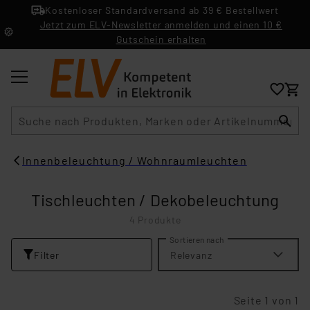
Kostenloser Standardversand ab 39 € Bestellwert
Jetzt zum ELV-Newsletter anmelden und einen 10 €
Gutschein erhalten
Suche
Innenbeleuchtung / Wohnraumleuchten
Tischleuchten / Dekobeleuchtung
4 Produkte
Sortieren nach
Filter
Relevanz
Seite 1 von 1