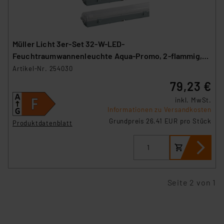
Müller Licht 3er-Set 32-W-LED-
Feuchtraumwannenleuchte Aqua-Promo, 2-flammig,
3360 lm, 4000 K, 120 cm
Artikel-Nr. 254030
79,23 €
inkl. MwSt.
Informationen zu Versandkosten
Grundpreis 26.41 EUR pro Stück
Produktdatenblatt
Seite 2 von 1