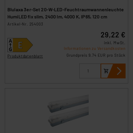
sich auf die Standarddatenschutzklauseln der
Blulaxa 3er-Set 20-W-LED-Feuchtraumwannenleuchte
Europäischen Kommission sowie einer eigenen
HumiLED fix slim, 2400 lm, 4000 K, IP65, 120 cm
Beurteilung der mit der Datenübermittlung,
Artikel-Nr. 254003
insbesondere der Art der übermittelten Daten,
verbundenen Risiken.“
29,22 €
inkl. MwSt.
Impressum
|
Datenschutzerklärung
Informationen zu Versandkosten
Grundpreis 9.74 EUR pro Stück
Produktdatenblatt