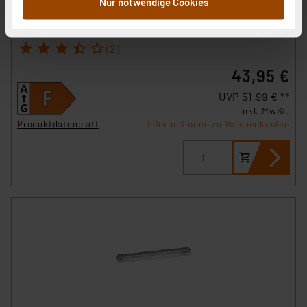
Nur notwendige Cookies
Sensor mit HF-Bewegungsmelder, warmweiß
sie im Rahmen Ihrer Nutzung der Dienste gesammelt
Artikel-Nr. 124752
haben. Indem Sie auf „Alle akzeptieren“ klicken,
1
2
3
4
5
(2)
stimmen Sie sowohl dem Speichern und Abrufen von
Informationen auf Ihrem gerät (§25 Abs.1 TTDSG) sowie
43,95 €
der anschließenden Weiterverarbeitung für die
UVP 51,99 € **
nachfolgend dargestellten bzw. die von Ihnen
inkl. MwSt.
ausgewählten Verarbeitungszwecke (Art. 6 Abs.1a DSG-
Produktdatenblatt
Informationen zu Versandkosten
VO) zu. Eine detaillierte Auflistung der einzelnen
Cookies nach Zweck und Anbieter ist durch Klick auf
den Button „Ablehnen oder Einstellungen“ abrufbar. Sie
können die Verwendung nicht notwendiger Cookies
ablehnen oder ihr ganz oder teilweise zustimmen. Ihre
erteilte Zustimmung können Sie jederzeit unter dem
Link „Cookie Einstellungen“ anpassen oder widerrufen.
Die Rechtmäßigkeit der Speicherung, Abrufung und
Weiterverarbeitung dieser Daten zur Auswertung und
Analyse bis zum Zeitpunkt des Widerrufs bleibt hiervon
unberührt. Ihre Browser-Einstellungen können dazu