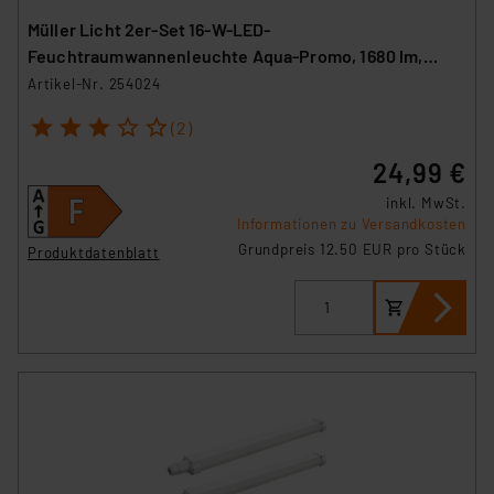
Müller Licht 2er-Set 16-W-LED-
Feuchtraumwannenleuchte Aqua-Promo, 1680 lm,
4000 K, IP65, 120 cm
Artikel-Nr. 254024
1
2
3
4
5
(2)
24,99 €
inkl. MwSt.
Informationen zu Versandkosten
Grundpreis 12.50 EUR pro Stück
Produktdatenblatt