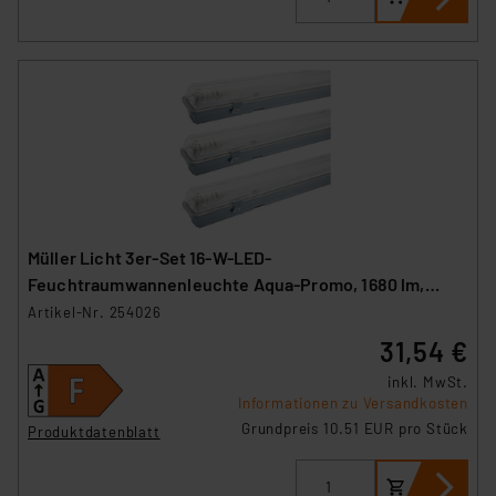
Müller Licht 3er-Set 16-W-LED-
Feuchtraumwannenleuchte Aqua-Promo, 1680 lm,
4000 K, IP65, 120 cm
Artikel-Nr. 254026
31,54 €
inkl. MwSt.
Informationen zu Versandkosten
Grundpreis 10.51 EUR pro Stück
Produktdatenblatt