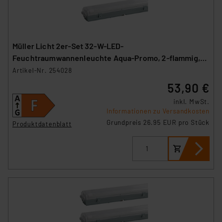
Müller Licht 2er-Set 32-W-LED-
Feuchtraumwannenleuchte Aqua-Promo, 2-flammig,
3360 lm, 4000 K, 120 cm
Artikel-Nr. 254028
53,90 €
inkl. MwSt.
Informationen zu Versandkosten
Grundpreis 26.95 EUR pro Stück
Produktdatenblatt