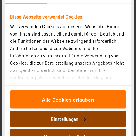
Artikel-Nr. 122955
1
2
3
4
5
Diese Webseite verwendet Cookies
(2)
Wir verwenden Cookies auf unserer Webseite. Einige
36,95 €
von ihnen sind essentiell und damit für den Betrieb und
inkl. MwSt.
die Funktionen der Webseite zwingend erforderlich.
Produktdatenblatt
Informationen zu Versandkosten
Andere helfen uns, diese Webseite und ihre
Erfahrungen zu verbessern. Für die Verwendung von
Cookies, die zur Bereitstellung unseres Angebots nicht
zwingend erforderlich sind, benötigen wir Ihre
Zustimmung. Wir verwenden solche Cookies, um
Inhalte und Anzeigen zu personalisieren, Funktionen
für soziale Medien anbieten zu können und die Zugriffe
Alle Cookies erlauben
auf unsere Website zu analysieren. Außerdem geben
wir Informationen zu Ihrer Verwendung unserer Website
an unsere Partner für soziale Medien, Werbung und
Einstellungen
Analysen weiter. Unsere Partner führen diese
Informationen möglicherweise mit weiteren Daten
Müller Licht 24-W-LED-Deckenleuchte Office Round
zusammen, die Sie ihnen bereitgestellt haben oder die