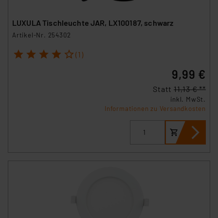
LUXULA Tischleuchte JAR, LX100187, schwarz
Artikel-Nr. 254302
1
2
3
4
5
(1)
9,99 €
Statt
11,13 € **
inkl. MwSt.
Informationen zu Versandkosten