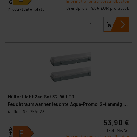
Informationen zu Versandkosten
Grundpreis 14.65 EUR pro Stück
Produktdatenblatt
Müller Licht 2er-Set 32-W-LED-
Feuchtraumwannenleuchte Aqua-Promo, 2-flammig,
3360 lm, 4000 K, 120 cm
Artikel-Nr. 254028
53,90 €
inkl. MwSt.
Informationen zu Versandkosten