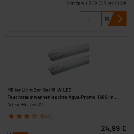
Grundpreis 3.98 EUR pro Stück
Müller Licht 2er-Set 16-W-LED-
Feuchtraumwannenleuchte Aqua-Promo, 1680 lm,
4000 K, IP65, 120 cm
Artikel-Nr. 254024
1
2
3
4
5
(2)
24,99 €