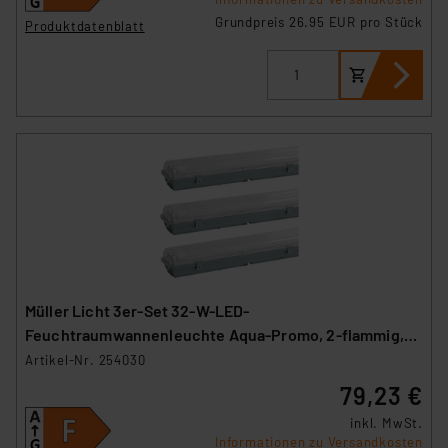
Grundpreis 26.95 EUR pro Stück
Produktdatenblatt
Müller Licht 3er-Set 32-W-LED-
Feuchtraumwannenleuchte Aqua-Promo, 2-flammig,
3360 lm, 4000 K, 120 cm
Artikel-Nr. 254030
79,23 €
inkl. MwSt.
Informationen zu Versandkosten