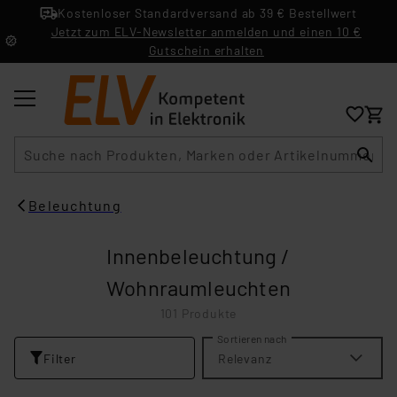
Kostenloser Standardversand ab 39 € Bestellwert
Jetzt zum ELV-Newsletter anmelden und einen 10 €
Gutschein erhalten
Suche
Beleuchtung
Innenbeleuchtung /
Wohnraumleuchten
101 Produkte
Sortieren nach
Filter
Relevanz