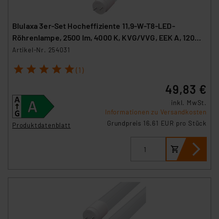
Blulaxa 3er-Set Hocheffiziente 11,9-W-T8-LED-
Röhrenlampe, 2500 lm, 4000 K, KVG/VVG, EEK A, 120
cm
Artikel-Nr. 254031
1
2
3
4
5
(1)
49,83 €
inkl. MwSt.
Informationen zu Versandkosten
Grundpreis 16.61 EUR pro Stück
Produktdatenblatt