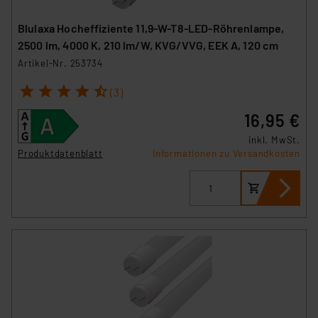
Blulaxa Hocheffiziente 11,9-W-T8-LED-Röhrenlampe,
2500 lm, 4000 K, 210 lm/W, KVG/VVG, EEK A, 120 cm
Artikel-Nr. 253734
1
2
3
4
5
(3)
16,95 €
inkl. MwSt.
Produktdatenblatt
Informationen zu Versandkosten