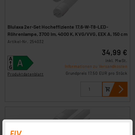
Blulaxa 2er-Set Hocheffiziente 17,6-W-T8-LED-
Röhrenlampe, 3700 lm, 4000 K, KVG/VVG, EEK A, 150 cm
Artikel-Nr. 254032
34,99 €
inkl. MwSt.
Informationen zu Versandkosten
Grundpreis 17.50 EUR pro Stück
Produktdatenblatt