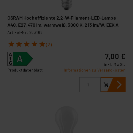
Überwachungsprogrammen verarbeiten, ohne dass
hiergegen Klagemöglichkeiten für Europäer bestehen.
OSRAM Hocheffiziente 2,2-W-Filament-LED-Lampe
Unsere Kooperation mit diesen Dienstleistern stützt
A40, E27, 470 lm, warmweiß, 3000 K, 213 lm/W, EEK A
sich auf die Standarddatenschutzklauseln der
Artikel-Nr. 253168
Europäischen Kommission sowie einer eigenen
Beurteilung der mit der Datenübermittlung,
1
2
3
4
5
(2)
insbesondere der Art der übermittelten Daten,
7,00 €
verbundenen Risiken.“
inkl. MwSt.
Impressum
|
Datenschutzerklärung
Produktdatenblatt
Informationen zu Versandkosten