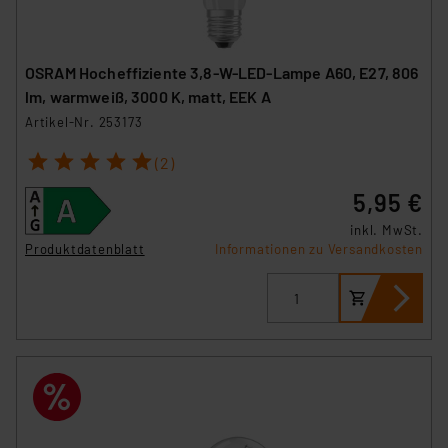
OSRAM Hocheffiziente 3,8-W-LED-Lampe A60, E27, 806
lm, warmweiß, 3000 K, matt, EEK A
Artikel-Nr. 253173
1
2
3
4
5
(2)
5,95 €
inkl. MwSt.
Produktdatenblatt
Informationen zu Versandkosten