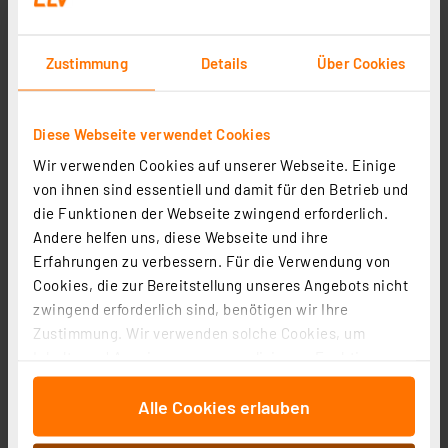
Zustimmung
Details
Über Cookies
Blulaxa 3er-Set Hocheffiziente 17,6-W-T8-LED-
Röhrenlampe, 3700 lm, 4000 K, KVG/VVG, EEK A, 150 cm
Diese Webseite verwendet Cookies
Artikel-Nr. 254033
55,71 €
Wir verwenden Cookies auf unserer Webseite. Einige
von ihnen sind essentiell und damit für den Betrieb und
inkl. MwSt.
die Funktionen der Webseite zwingend erforderlich.
Informationen zu Versandkosten
Andere helfen uns, diese Webseite und ihre
Grundpreis 18.57 EUR pro Stück
Produktdatenblatt
Erfahrungen zu verbessern. Für die Verwendung von
Cookies, die zur Bereitstellung unseres Angebots nicht
zwingend erforderlich sind, benötigen wir Ihre
Zustimmung. Wir verwenden solche Cookies, um
Inhalte und Anzeigen zu personalisieren, Funktionen
für soziale Medien anbieten zu können und die Zugriffe
Alle Cookies erlauben
auf unsere Website zu analysieren. Außerdem geben
wir Informationen zu Ihrer Verwendung unserer Website