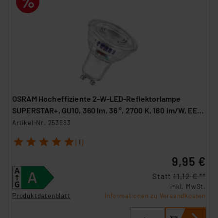
OSRAM Hocheffiziente 2-W-LED-Reflektorlampe
SUPERSTAR+, GU10, 360 lm, 36 °, 2700 K, 180 lm/W, EEK
A
Artikel-Nr. 253683
1
2
3
4
5
(1)
9,95 €
Statt
11,12 € **
inkl. MwSt.
Produktdatenblatt
Informationen zu Versandkosten