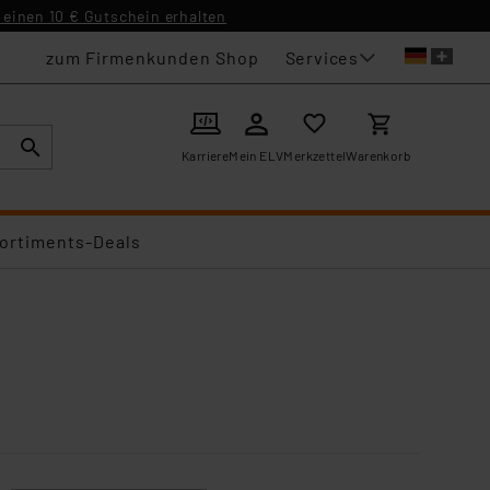
einen 10 € Gutschein erhalten
Services
zum Firmenkunden Shop
Karriere
Mein ELV
Merkzettel
Warenkorb
ortiments-Deals