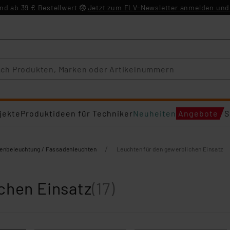
d ab 39 € Bestellwert
Jetzt zum ELV-Newsletter anmelden und 
jekte
Produktideen für Techniker
Neuheiten
Angebote
S
/
enbeleuchtung / Fassadenleuchten
Leuchten für den gewerblichen Einsatz
chen Einsatz
(17)