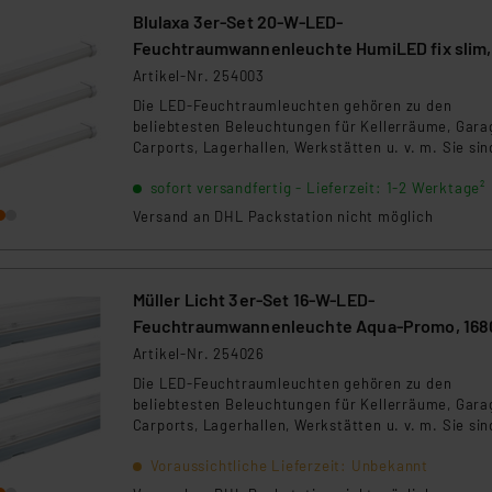
Blulaxa 3er-Set 20-W-LED-
Feuchtraumwannenleuchte HumiLED fix slim,
2400 lm, 4000 K, IP65, 120 cm
Artikel-Nr. 254003
Die LED-Feuchtraumleuchten gehören zu den
beliebtesten Beleuchtungen für Kellerräume, Gara
Carports, Lagerhallen, Werkstätten u. v. m. Sie sin
aufgrund der langen Betriebszeit, hohen Schutzart
sofort versandfertig - Lieferzeit: 1-2 Werktage²
(IP65) und langlebigem Kunststoffgehäuse, äußerst
strapazierfähig und haben damit gegenüber
Versand an DHL Packstation nicht möglich
Feuchtraumleuchten mit herkömmlichen
Leuchtstofflampen zahlreiche Vorteile. Zudem
entlasten Sie dank LED-Technik Ihren Geldbeutel.
Müller Licht 3er-Set 16-W-LED-
Feuchtraumwannenleuchte Aqua-Promo, 168
lm, 4000 K, IP65, 120 cm
Artikel-Nr. 254026
Die LED-Feuchtraumleuchten gehören zu den
beliebtesten Beleuchtungen für Kellerräume, Gara
Carports, Lagerhallen, Werkstätten u. v. m. Sie sin
aufgrund der langen Betriebszeit, hohen Schutzart
Voraussichtliche Lieferzeit: Unbekannt
(IP65) und langlebigem Kunststoffgehäuse, äußerst
strapazierfähig und haben damit gegenüber