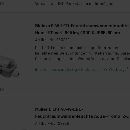
ngemessenheitsbeschluss der EU. Dies bedeutet, dass die USA al
strapazierfähig und haben damit gegenüber
Versand an DHL Packstation nicht möglich
Feuchtraumleuchten mit herkömmlichen
rds eingestuft wird. So besteht etwa das Risiko, dass US-Beh
Leuchtstofflampen zahlreiche Vorteile. Zudem
ammen verarbeiten, ohne dass hiergegen Klagemöglichkeiten fü
entlasten Sie dank LED-Technik Ihren Geldbeutel.
en Dienstleistern stützt sich auf die Standarddatenschutzklause
Blulaxa 9-W-LED-Feuchtraumwannenleuchte
nen Beurteilung der mit der Datenübermittlung, insbesondere der
HumiLED vari, 945 lm, 4000 K, IP65, 60 cm
.“
Artikel-Nr. 253029
Die LED-Feuchtraumleuchten gehören zu den
klärung
beliebtesten Beleuchtungen für Kellerräume, Gara
Carports, Lagerhallen, Werkstätten u. v. m. Sie sin
aufgrund der langen Betriebszeit, hohen Schutzart
sofort versandfertig - Lieferzeit: 1-2 Werktage²
(IP65) und langlebigem Kunststoffgehäuse, äußerst
strapazierfähig und haben damit gegenüber
Feuchtraumleuchten mit herkömmlichen
Leuchtstofflampen zahlreiche Vorteile. Zudem
entlasten Sie dank LED-Technik Ihren Geldbeutel.
Müller Licht 48-W-LED-
Feuchtraumwannenleuchte Aqua-Promo, 2-
flammig, 4400 lm, 4000 K, IP65, 150 cm
Artikel-Nr. 122955