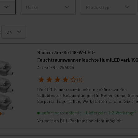
Marke
Produkttyp
:
Blulaxa 3er-Set 18-W-LED-
Feuchtraumwannenleuchte HumiLED vari, 19
lm, 4000 K, IP65, 120 cm
Artikel-Nr. 254005
1
2
3
4
5
(1)
Die LED-Feuchtraumleuchten gehören zu den
beliebtesten Beleuchtungen für Kellerräume, Gara
Carports, Lagerhallen, Werkstätten u. v. m. Sie sin
aufgrund der langen Betriebszeit, hohen Schutzart
sofort versandfertig - Lieferzeit: 1-2 Werktage²
(IP65) und langlebigem Kunststoffgehäuse, äußerst
strapazierfähig und haben damit gegenüber
Versand an DHL Packstation nicht möglich
Feuchtraumleuchten mit herkömmlichen
Leuchtstofflampen zahlreiche Vorteile. Zudem
entlasten Sie dank LED-Technik Ihren Geldbeutel.