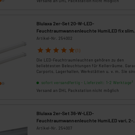
Versand an DHL Packstation nicht möglich
Feuchtraumleuchten mit herkömmlichen
Leuchtstofflampen zahlreiche Vorteile. Zudem
entlasten Sie dank LED-Technik Ihren Geldbeutel.
Blulaxa 2er-Set 20-W-LED-
Feuchtraumwannenleuchte HumiLED fix slim,
2400 lm, 4000 K, IP65, 120 cm
Artikel-Nr. 254002
1
2
3
4
5
(1)
Die LED-Feuchtraumleuchten gehören zu den
beliebtesten Beleuchtungen für Kellerräume, Gara
Carports, Lagerhallen, Werkstätten u. v. m. Sie sin
aufgrund der langen Betriebszeit, hohen Schutzart
sofort versandfertig - Lieferzeit: 1-2 Werktage²
(IP65) und langlebigem Kunststoffgehäuse, äußerst
strapazierfähig und haben damit gegenüber
Versand an DHL Packstation nicht möglich
Feuchtraumleuchten mit herkömmlichen
Leuchtstofflampen zahlreiche Vorteile. Zudem
entlasten Sie dank LED-Technik Ihren Geldbeutel.
Blulaxa 2er-Set 36-W-LED-
Feuchtraumwannenleuchte HumiLED vari, 2-
flammig, 3800 lm, 4000 K, 120 cm
Artikel-Nr. 254007