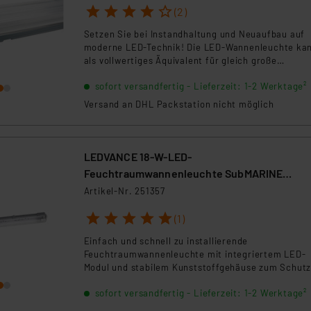
1
2
3
4
5
(2)
Setzen Sie bei Instandhaltung und Neuaufbau auf
moderne LED-Technik! Die LED-Wannenleuchte ka
als vollwertiges Äquivalent für gleich große
Leuchtstoffröhren-Leuchten eingesetzt werden u
sofort versandfertig - Lieferzeit: 1-2 Werktage²
vermeidet deren typische Nachteile.
Versand an DHL Packstation nicht möglich
LEDVANCE 18-W-LED-
Feuchtraumwannenleuchte SubMARINE
Integrated, 1500 lm, 4000 K, IP65, 60 cm
Artikel-Nr. 251357
1
2
3
4
5
(1)
Einfach und schnell zu installierende
Feuchtraumwannenleuchte mit integriertem LED-
Modul und stabilem Kunststoffgehäuse zum Schutz
Staub und Wasser (IP65). Sorgt für ein helles,
sofort versandfertig - Lieferzeit: 1-2 Werktage²
homogenes Licht in beispielsweise der Garage,
Lagerhalle oder im Keller.