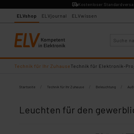
Kostenloser Standardversan
ELVshop
ELVjournal
ELVwissen
Suche
Technik für Ihr Zuhause
Technik für Elektronik-Pro
/
/
/
Startseite
Technik für Ihr Zuhause
Beleuchtung
Auß
Leuchten für den gewerbli