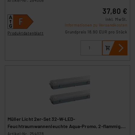
Artikel-Nr. 254006
37,80 €
inkl. MwSt.
Informationen zu Versandkosten
Grundpreis 18.90 EUR pro Stück
Produktdatenblatt
Müller Licht 2er-Set 32-W-LED-
Feuchtraumwannenleuchte Aqua-Promo, 2-flammig,
3360 lm, 4000 K, 120 cm
Artikel-Nr. 254028