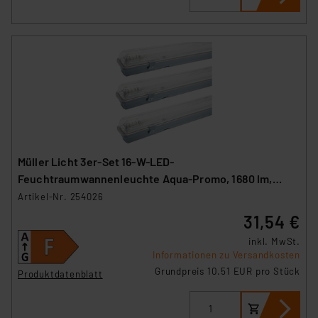
Müller Licht 3er-Set 16-W-LED-
Feuchtraumwannenleuchte Aqua-Promo, 1680 lm,
4000 K, IP65, 120 cm
Artikel-Nr. 254026
31,54 €
inkl. MwSt.
Informationen zu Versandkosten
Grundpreis 10.51 EUR pro Stück
Produktdatenblatt