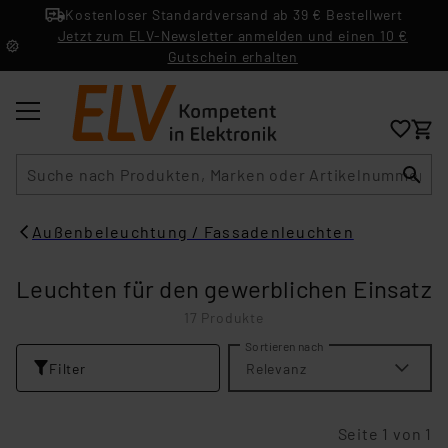
Kostenloser Standardversand ab 39 € Bestellwert
Jetzt zum ELV-Newsletter anmelden und einen 10 €
Gutschein erhalten
Suche
Außenbeleuchtung / Fassadenleuchten
Leuchten für den gewerblichen Einsatz
17 Produkte
Sortieren nach
Filter
Relevanz
Seite 1 von 1