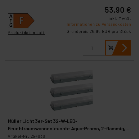
53,90 €
inkl. MwSt.
Informationen zu Versandkosten
Grundpreis 26.95 EUR pro Stück
Produktdatenblatt
Müller Licht 3er-Set 32-W-LED-
Feuchtraumwannenleuchte Aqua-Promo, 2-flammig,
3360 lm, 4000 K, 120 cm
Artikel-Nr. 254030