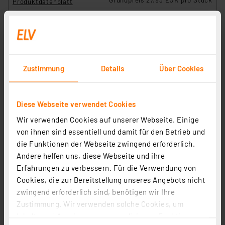
Produktdatenblatt
Zustimmung
Details
Über Cookies
Diese Webseite verwendet Cookies
Wir verwenden Cookies auf unserer Webseite. Einige
von ihnen sind essentiell und damit für den Betrieb und
die Funktionen der Webseite zwingend erforderlich.
Andere helfen uns, diese Webseite und ihre
Erfahrungen zu verbessern. Für die Verwendung von
Blulaxa 9-W-LED-Feuchtraumwannenleuchte HumiLED
Cookies, die zur Bereitstellung unseres Angebots nicht
vari, 945 lm, 4000 K, IP65, 60 cm
zwingend erforderlich sind, benötigen wir Ihre
Artikel-Nr. 253029
Zustimmung. Wir verwenden solche Cookies, um
Inhalte und Anzeigen zu personalisieren, Funktionen
10,99 €