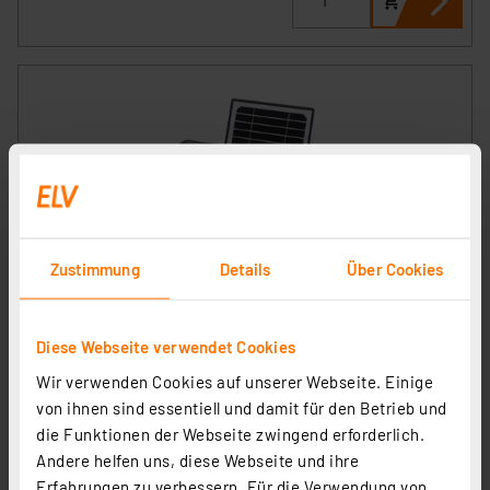
OSRAM Endura LED-Solar-Außenleuchte 10W, 1400 lm,
Zustimmung
Details
Über Cookies
IP65, 4000 K, schwarz
Artikel-Nr. 258358
29,95 €
Diese Webseite verwendet Cookies
Wir verwenden Cookies auf unserer Webseite. Einige
inkl. MwSt.
Informationen zu Versandkosten
von ihnen sind essentiell und damit für den Betrieb und
die Funktionen der Webseite zwingend erforderlich.
Andere helfen uns, diese Webseite und ihre
Erfahrungen zu verbessern. Für die Verwendung von