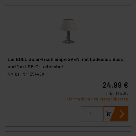
(1) lit. a DSGVO. Nähere Infos zu diesen Drittanbietern
und zu der jeweiligen Datenübermittlung erhalten Sie in
der Datenschutzerklärung. Für die USA besteht kein
Angemessenheitsbeschluss der EU. Dies bedeutet,
dass die USA als Land mit unzureichendem
Datenschutz nach EU-Standards eingestuft wird. So
besteht etwa das Risiko, dass US-Behörden
personenbezogene Daten in
Die BOLD Solar-Tischlampe SVEN, mit Ladeanschluss
Überwachungsprogrammen verarbeiten, ohne dass
und 1 m USB-C-Ladekabel
hiergegen Klagemöglichkeiten für Europäer bestehen.
Artikel-Nr. 254458
Unsere Kooperation mit diesen Dienstleistern stützt
24,99 €
sich auf die Standarddatenschutzklauseln der
Europäischen Kommission sowie einer eigenen
inkl. MwSt.
Beurteilung der mit der Datenübermittlung,
Informationen zu Versandkosten
insbesondere der Art der übermittelten Daten,
verbundenen Risiken.“
Impressum
|
Datenschutzerklärung