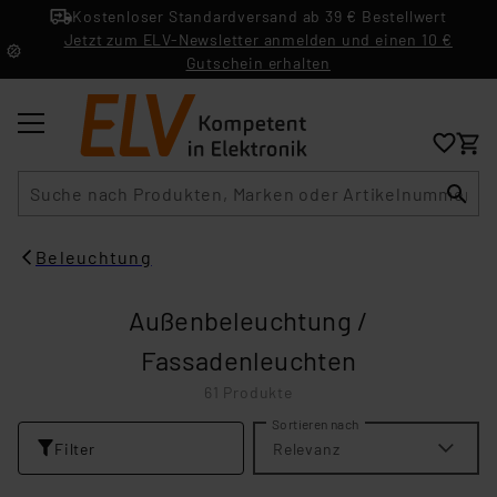
Kostenloser Standardversand ab 39 € Bestellwert
Jetzt zum ELV-Newsletter anmelden und einen 10 €
Gutschein erhalten
Suche
Beleuchtung
Außenbeleuchtung /
Fassadenleuchten
61 Produkte
Sortieren nach
Filter
Relevanz