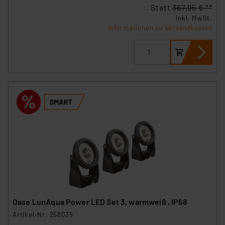
Statt
367,95 € **
sich auf die Standarddatenschutzklauseln der
inkl. MwSt.
Europäischen Kommission sowie einer eigenen
Informationen zu Versandkosten
Beurteilung der mit der Datenübermittlung,
insbesondere der Art der übermittelten Daten,
verbundenen Risiken.“
Impressum
|
Datenschutzerklärung
Oase LunAqua Power LED Set 3, warmweiß , IP68
Artikel-Nr. 258035