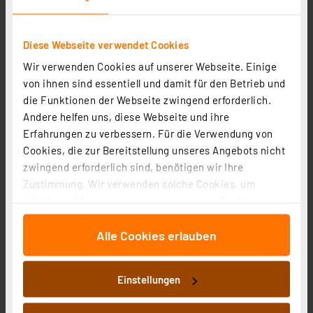
Diese Webseite verwendet Cookies
Wir verwenden Cookies auf unserer Webseite. Einige
von ihnen sind essentiell und damit für den Betrieb und
die Funktionen der Webseite zwingend erforderlich.
Andere helfen uns, diese Webseite und ihre
Erfahrungen zu verbessern. Für die Verwendung von
Cookies, die zur Bereitstellung unseres Angebots nicht
zwingend erforderlich sind, benötigen wir Ihre
Oase LunAqua Power LED-Scheinwerfer XL 4000
Zustimmung. Wir verwenden solche Cookies, um
Flood, neutralweiß, IP68
Inhalte und Anzeigen zu personalisieren, Funktionen
für soziale Medien anbieten zu können und die Zugriffe
Artikel-Nr. 258037
Alle Cookies erlauben
auf unsere Website zu analysieren. Außerdem geben
242,96 €
wir Informationen zu Ihrer Verwendung unserer Website
Statt
266,96 € **
an unsere Partner für soziale Medien, Werbung und
Einstellungen
inkl. MwSt.
Analysen weiter. Unsere Partner führen diese
Produktdatenblatt
Informationen zu Versandkosten
Informationen möglicherweise mit weiteren Daten