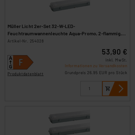
Müller Licht 2er-Set 32-W-LED-
Feuchtraumwannenleuchte Aqua-Promo, 2-flammig,
3360 lm, 4000 K, 120 cm
Artikel-Nr. 254028
53,90 €
inkl. MwSt.
Informationen zu Versandkosten
Grundpreis 26.95 EUR pro Stück
Produktdatenblatt