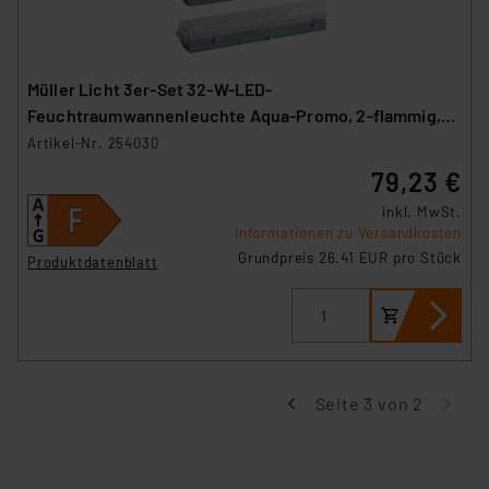
Müller Licht 3er-Set 32-W-LED-
Feuchtraumwannenleuchte Aqua-Promo, 2-flammig,
3360 lm, 4000 K, 120 cm
Artikel-Nr. 254030
79,23 €
inkl. MwSt.
Informationen zu Versandkosten
Grundpreis 26.41 EUR pro Stück
Produktdatenblatt
Seite 3 von 2