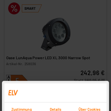
Oase LunAqua Power LED XL 3000 Narrow Spot
Artikel-Nr. 258036
242,96 €
Statt
269,95 € **
inkl. MwSt.
Produktdatenblatt
Informationen zu Versandkosten
Zustimmung
Details
Über Cookies