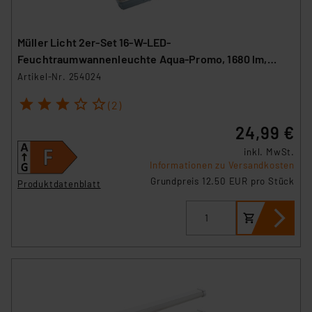
Müller Licht 2er-Set 16-W-LED-
Feuchtraumwannenleuchte Aqua-Promo, 1680 lm,
4000 K, IP65, 120 cm
Artikel-Nr. 254024
1
2
3
4
5
(2)
24,99 €
inkl. MwSt.
Informationen zu Versandkosten
Grundpreis 12.50 EUR pro Stück
Produktdatenblatt