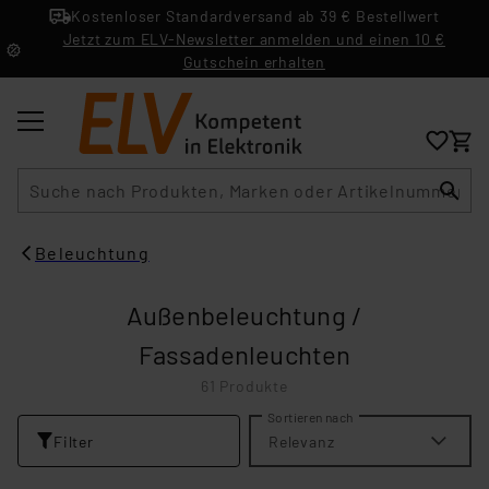
Kostenloser Standardversand ab 39 € Bestellwert
Jetzt zum ELV-Newsletter anmelden und einen 10 €
Gutschein erhalten
Suche
Beleuchtung
Außenbeleuchtung /
Fassadenleuchten
61 Produkte
Sortieren nach
Filter
Relevanz