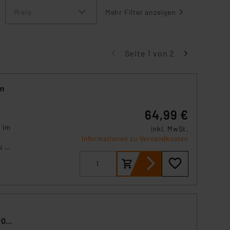
Preis
Mehr Filter anzeigen
Seite 1 von 2
cm
64,99 €
 im
inkl. MwSt.
t
Informationen zu Versandkosten
u 55
ür
ung.
 für
00