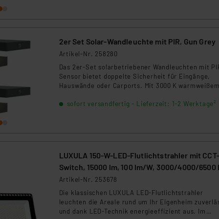
ngemessenheitsbeschluss der EU. Dies bedeutet, dass die USA al
rds eingestuft wird. So besteht etwa das Risiko, dass US-Beh
ammen verarbeiten, ohne dass hiergegen Klagemöglichkeiten fü
en Dienstleistern stützt sich auf die Standarddatenschutzklause
2er Set Solar-Wandleuchte mit PIR, Gun Grey
nen Beurteilung der mit der Datenübermittlung, insbesondere der
Artikel-Nr. 258280
.“
Das 2er-Set solarbetriebener Wandleuchten mit PI
Sensor bietet doppelte Sicherheit für Eingänge,
klärung
Hauswände oder Carports. Mit 3000 K warmweiße
Licht, IP44-Schutz und langlebigem Li-Ion-Akku
sofort versandfertig - Lieferzeit: 1-2 Werktage²
reagieren beide Leuchten zuverlässig auf Bewegu
und sorgen für automatische Beleuchtung – ganz 
Stromanschluss.
LUXULA 150-W-LED-Flutlichtstrahler mit CCT
Switch, 15000 lm, 100 lm/W, 3000/4000/6500 
IP65
Artikel-Nr. 253678
Die klassischen LUXULA LED-Flutlichtstrahler
leuchten die Areale rund um Ihr Eigenheim zuverlä
und dank LED-Technik energieeffizient aus. Im