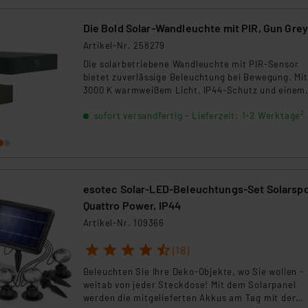
Die Bold Solar-Wandleuchte mit PIR, Gun Gre
Artikel-Nr. 258279
Die solarbetriebene Wandleuchte mit PIR-Sensor
bietet zuverlässige Beleuchtung bei Bewegung. Mit
3000 K warmweißem Licht, IP44-Schutz und einem
langlebigen Li-Ion-Akku eignet sie sich ideal für
sofort versandfertig - Lieferzeit: 1-2 Werktage²
Eingänge, Hauswände oder Carports. Der Sensor
erkennt Bewegungen bis 6 m und aktiviert das Lich
automatisch.
esotec Solar-LED-Beleuchtungs-Set Solarsp
Quattro Power, IP44
Artikel-Nr. 109366
1
2
3
4
5
(18)
Beleuchten Sie Ihre Deko-Objekte, wo Sie wollen -
weitab von jeder Steckdose! Mit dem Solarpanel
werden die mitgelieferten Akkus am Tag mit der