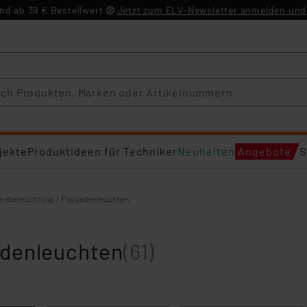
d ab 39 € Bestellwert
Jetzt zum ELV-Newsletter anmelden und 
jekte
Produktideen für Techniker
Neuheiten
Angebote
S
enbeleuchtung / Fassadenleuchten
adenleuchten
(61)