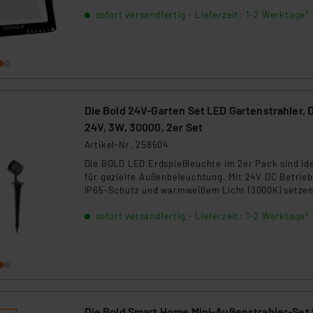
Vergleich zu alten Halogenleuchten sparen Sie als
sofort versandfertig - Lieferzeit: 1-2 Werktage²
bares Geld! Sie können diesen LED-Fluter dank CC
Switch auch in der Lichtfarbe nach Wunsch einstel
Die Bold 24V-Garten Set LED Gartenstrahler, 
24V, 3W, 30000, 2er Set
Artikel-Nr. 258504
Die BOLD LED Erdspießleuchte im 2er Pack sind id
für gezielte Außenbeleuchtung. Mit 24V DC Betrieb
IP65-Schutz und warmweißem Licht (3000K) setzen
Pflanzen, Wege oder Fassaden perfekt in Szene. D
sofort versandfertig - Lieferzeit: 1-2 Werktage²
robuste Aluminiumgehäuse, die Dimmfunktion und 
schmale Abstrahlwinkel sorgen für stilvolle
Lichtakzente im Garten.
Die Bold Smart Home Mini-Außenstrahler-Set 