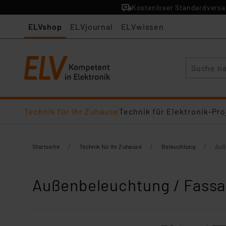
Kostenloser Standardversan
ELVshop
ELVjournal
ELVwissen
Suche
Technik für Ihr Zuhause
Technik für Elektronik-Pro
/
/
/
Startseite
Technik für Ihr Zuhause
Beleuchtung
Auß
Außenbeleuchtung / Fass