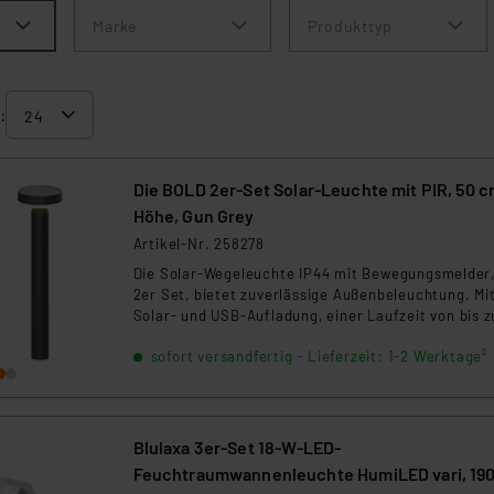
Marke
Produkttyp
:
Die BOLD 2er-Set Solar-Leuchte mit PIR, 50 
Höhe, Gun Grey
Artikel-Nr. 258278
Die Solar-Wegeleuchte IP44 mit Bewegungsmelder,
2er Set, bietet zuverlässige Außenbeleuchtung. Mi
Solar- und USB-Aufladung, einer Laufzeit von bis z
Stunden und warmweißem Licht (3000K) sorgt sie f
sofort versandfertig - Lieferzeit: 1-2 Werktage²
Sicherheit und Komfort. Der PIR-Sensor erfasst
Bewegungen im 100° Winkel und bis zu 6m Entfern
Wetterfest und einfach zu installieren, ist sie ideal
den Außenbereich.
Blulaxa 3er-Set 18-W-LED-
Feuchtraumwannenleuchte HumiLED vari, 19