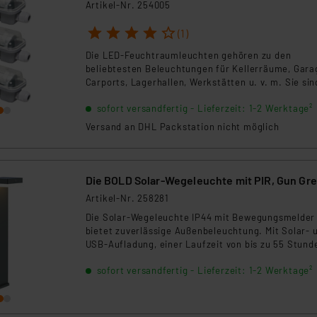
lm, 4000 K, IP65, 120 cm
Artikel-Nr. 254005
1
2
3
4
5
(1)
Die LED-Feuchtraumleuchten gehören zu den
beliebtesten Beleuchtungen für Kellerräume, Gara
Carports, Lagerhallen, Werkstätten u. v. m. Sie sin
aufgrund der langen Betriebszeit, hohen Schutzart
sofort versandfertig - Lieferzeit: 1-2 Werktage²
(IP65) und langlebigem Kunststoffgehäuse, äußerst
strapazierfähig und haben damit gegenüber
Versand an DHL Packstation nicht möglich
Feuchtraumleuchten mit herkömmlichen
Leuchtstofflampen zahlreiche Vorteile. Zudem
entlasten Sie dank LED-Technik Ihren Geldbeutel.
Die BOLD Solar-Wegeleuchte mit PIR, Gun Gr
Artikel-Nr. 258281
Die Solar-Wegeleuchte IP44 mit Bewegungsmelder
bietet zuverlässige Außenbeleuchtung. Mit Solar- 
USB-Aufladung, einer Laufzeit von bis zu 55 Stund
und warmweißem Licht (3000K) sorgt sie für Sicher
sofort versandfertig - Lieferzeit: 1-2 Werktage²
und Komfort. Der PIR-Sensor erfasst Bewegungen 
100° Winkel und bis zu 6m Entfernung. Wetterfest 
einfach zu installieren, ist sie ideal für den
Außenbereich und auch als Wegweiser geeignet.