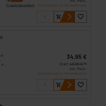
inkl. MwSt.
o
Produktdatenblatt
Informationen zu Versandkosten
T-
len.
DC
34,95 €
eal
,
Statt
43,99 € **
 sie
inkl. MwSt.
as
Informationen zu Versandkosten
der
9-