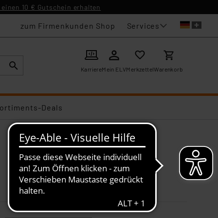
einen 10 € Gutschein erhalten
Services
zum Firmenkunden Shop
Karriere
Mein ELV
Merkzettel
Warenkorb
ortiments-Deals