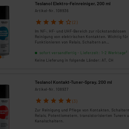
Teslanol Elektro-Feinreiniger, 200 ml
Artikel-Nr. 108936
1
2
3
4
5
(2)
Im NF-, HF- und UHF-Bereich zur rückstandslosen
Reinigung von elektrischen Kontakten. Wichtig für
Funktionieren von Relais, Schaltern an
Regelwiderständen, Steckleisten und
sofort versandfertig - Lieferzeit: 1-2 Werktage²
feinmechanischen Bauteilen.
Keine Lieferung in folgende Länder: AT, CH
Teslanol Kontakt-Tuner-Spray, 200 ml
Artikel-Nr. 108937
1
2
3
4
5
(3)
Zur Reinigung und Pflege von Kontakten, Schaltern
Relais, Potentiometern, transistorisierten Tunern 
Kanalschaltern.