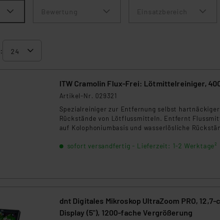
Bewertung
Einsatzbereich
:
ITW Cramolin Flux-Frei: Lötmittelreiniger, 40
Artikel-Nr. 029321
Spezialreiniger zur Entfernung selbst hartnäckiger
Rückstände von Lötflussmitteln. Entfernt Flussmit
auf Kolophoniumbasis und wasserlösliche Rückstä
Verdunstet rückstandsfrei.
sofort versandfertig - Lieferzeit: 1-2 Werktage²
dnt Digitales Mikroskop UltraZoom PRO, 12,7-
Display (5"), 1200-fache Vergrößerung