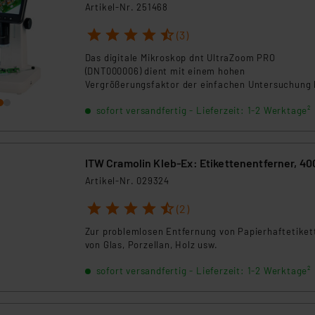
Artikel-Nr. 251468
1
2
3
4
5
(3)
Das digitale Mikroskop dnt UltraZoom PRO
(DNT000006) dient mit einem hohen
Vergrößerungsfaktor der einfachen Untersuchung 
der Handhabung von sehr kleinen bzw. feinen Obje
sofort versandfertig - Lieferzeit: 1-2 Werktage²
so z. B. bei Untersuchungen in der Biologie, in der
Feinmechanik oder der Elektronik.
ITW Cramolin Kleb-Ex: Etikettenentferner, 40
Artikel-Nr. 029324
1
2
3
4
5
(2)
Zur problemlosen Entfernung von Papierhaftetiket
von Glas, Porzellan, Holz usw.
sofort versandfertig - Lieferzeit: 1-2 Werktage²