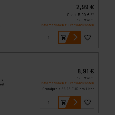
s Land mit unzureichendem
2,99 €
örden personenbezogene
r Europäer bestehen.
Statt
5,99 € **
ln der Europäischen
inkl. MwSt.
Informationen zu Versandkosten
 Art der übermittelten
g
8,91 €
inkl. MwSt.
chen
Informationen zu Versandkosten
eit,
Grundpreis 22.28 EUR pro Liter