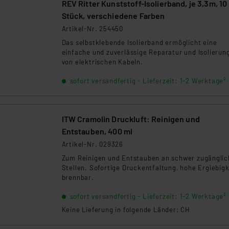
REV Ritter Kunststoff-Isolierband, je 3,3m, 10
ngemessenheitsbeschluss der EU. Dies bedeutet, dass die USA al
Stück, verschiedene Farben
rds eingestuft wird. So besteht etwa das Risiko, dass US-Beh
ammen verarbeiten, ohne dass hiergegen Klagemöglichkeiten fü
Artikel-Nr. 254450
en Dienstleistern stützt sich auf die Standarddatenschutzklause
Das selbstklebende Isolierband ermöglicht eine
nen Beurteilung der mit der Datenübermittlung, insbesondere der
einfache und zuverlässige Reparatur und Isolierun
von elektrischen Kabeln.
.“
sofort versandfertig - Lieferzeit: 1-2 Werktage²
klärung
ITW Cramolin Druckluft: Reinigen und
Entstauben, 400 ml
Artikel-Nr. 029326
Zum Reinigen und Entstauben an schwer zugängli
Stellen. Sofortige Druckentfaltung, hohe Ergiebigk
brennbar.
sofort versandfertig - Lieferzeit: 1-2 Werktage²
Keine Lieferung in folgende Länder: CH