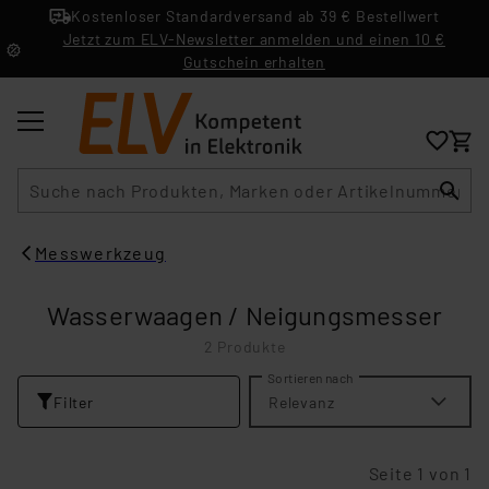
Kostenloser Standardversand ab 39 € Bestellwert
Jetzt zum ELV-Newsletter anmelden und einen 10 €
Gutschein erhalten
Suche
Messwerkzeug
Wasserwaagen / Neigungsmesser
2 Produkte
Sortieren nach
Filter
Relevanz
Seite 1 von 1