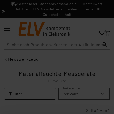
Kostenloser Standardversand ab 39 € Bestellwert
Jetzt zum ELV-Newsletter anmelden und einen 10 €
Gutschein erhalten
Suche
Messwerkzeug
Materialfeuchte-Messgeräte
1 Produkte
Sortieren nach
Filter
Relevanz
Seite 1 von 1