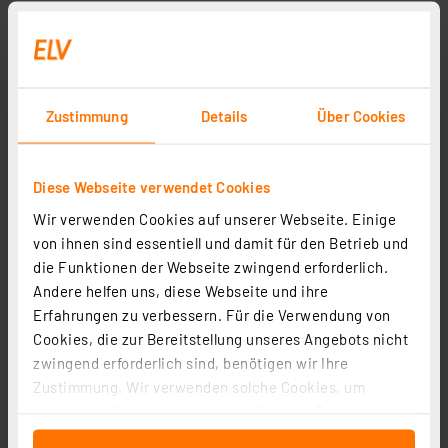
Zustimmung
Details
Über Cookies
Diese Webseite verwendet Cookies
Wir verwenden Cookies auf unserer Webseite. Einige
von ihnen sind essentiell und damit für den Betrieb und
Dostmann electronic Feuchtemessgerät Humidcheck
die Funktionen der Webseite zwingend erforderlich.
Contact, Holz- und Materialfeuchte bis 40 mm Tiefe
Andere helfen uns, diese Webseite und ihre
Artikel-Nr. 145063
Erfahrungen zu verbessern. Für die Verwendung von
Cookies, die zur Bereitstellung unseres Angebots nicht
1
2
3
4
5
(5)
zwingend erforderlich sind, benötigen wir Ihre
64,95 €
Zustimmung. Wir verwenden solche Cookies, um
Inhalte und Anzeigen zu personalisieren, Funktionen
Statt
84,95 € **
für soziale Medien anbieten zu können und die Zugriffe
inkl. MwSt.