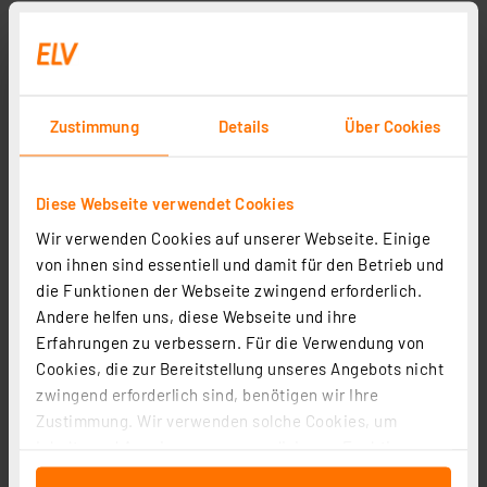
Zustimmung
Details
Über Cookies
Diese Webseite verwendet Cookies
Wir verwenden Cookies auf unserer Webseite. Einige
von ihnen sind essentiell und damit für den Betrieb und
Dostmann electronic Feuchtemessgerät Humidcheck
die Funktionen der Webseite zwingend erforderlich.
Contact, Holz- und Materialfeuchte bis 40 mm Tiefe
Andere helfen uns, diese Webseite und ihre
Artikel-Nr. 145063
Erfahrungen zu verbessern. Für die Verwendung von
Cookies, die zur Bereitstellung unseres Angebots nicht
1
2
3
4
5
(5)
zwingend erforderlich sind, benötigen wir Ihre
64,95 €
Zustimmung. Wir verwenden solche Cookies, um
Inhalte und Anzeigen zu personalisieren, Funktionen
Statt
84,95 € **
für soziale Medien anbieten zu können und die Zugriffe
inkl. MwSt.