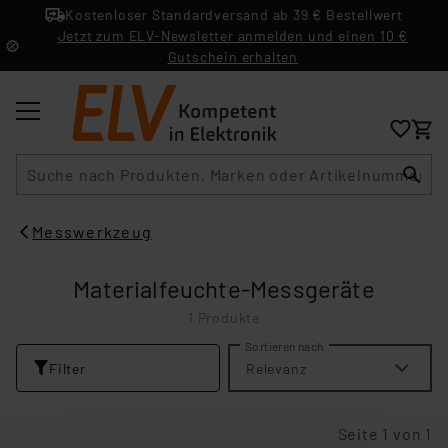
Kostenloser Standardversand ab 39 € Bestellwert
Jetzt zum ELV-Newsletter anmelden und einen 10 €
Gutschein erhalten
Suche
Messwerkzeug
Materialfeuchte-Messgeräte
1 Produkte
Sortieren nach
Filter
Relevanz
Seite 1 von 1