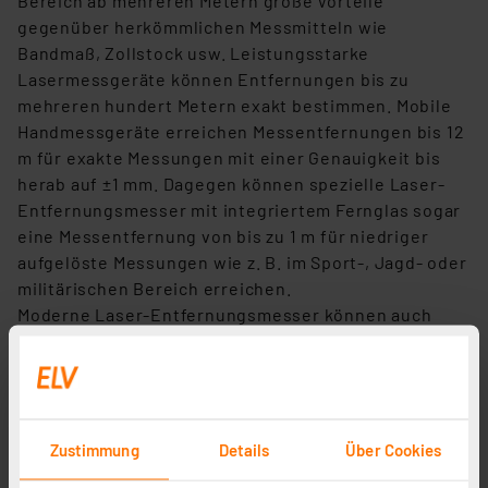
Bereich ab mehreren Metern große Vorteile
gegenüber herkömmlichen Messmitteln wie
Bandmaß, Zollstock usw. Leistungsstarke
Lasermessgeräte können Entfernungen bis zu
mehreren hundert Metern exakt bestimmen. Mobile
Handmessgeräte erreichen Messentfernungen bis 12
m für exakte Messungen mit einer Genauigkeit bis
herab auf ±1 mm. Dagegen können spezielle Laser-
Entfernungsmesser mit integriertem Fernglas sogar
eine Messentfernung von bis zu 1 m für niedriger
aufgelöste Messungen wie z. B. im Sport-, Jagd- oder
militärischen Bereich erreichen.
Moderne Laser-Entfernungsmesser können auch
sehr kurze Strecken erfassen – heute sehr
leistungsstarke Wandler- und Rechnerbauteile
machen auch die bequeme Entfernungsmessung im
Zentimeterbereich unterhalb von 1 m möglich. So ist
ein solches Lasermessgerät äußerst vielseitig in der
Zustimmung
Details
Über Cookies
Werkstatt
, bei Bau und Renovierung einsetzbar.