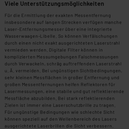
Viele Unterstützungsmöglichkeiten
gespeichert werden und dieses Banner erneut
angezeigt wird.
Für die Ermittlung der exakten Messentfernung
insbesondere auf langen Strecken verfügen manche
„Einige Drittanbieter verarbeiten personenbezogene
Laser-Entfernungsmesser über eine integrierte
Daten in den USA. Ihre Einwilligung zur Einbindung von
Wasserwaagen-Libelle. So können Verfälschungen
Cookies dieser Drittanbieter umfasst daher ggf. auch
durch einen nicht exakt ausgerichteten Laserstrahl
die Verarbeitung Ihrer Daten in den USA gemäß Art. 49
vermieden werden. Digitale Filter können in
(1) lit. a DSGVO. Nähere Infos zu diesen Drittanbietern
komplizierten Messumgebungen Falschmessungen
und zu der jeweiligen Datenübermittlung erhalten Sie in
durch Verwackeln, schräg auftreffenden Laserstrahl
der Datenschutzerklärung. Für die USA besteht kein
u. Ä. vermeiden. Bei ungünstigen Sichtbedingungen,
Angemessenheitsbeschluss der EU. Dies bedeutet,
sehr kleinen Messflächen in großer Entfernung und
dass die USA als Land mit unzureichendem
großen Messentfernungen helfen Reflektoren für
Datenschutz nach EU-Standards eingestuft wird. So
Lasermessungen, eine stabile und gut reflektierende
besteht etwa das Risiko, dass US-Behörden
Messfläche abzubilden. Bei stark reflektierenden
personenbezogene Daten in
Zielen ist immer eine Laserschutzbrille zu tragen.
Überwachungsprogrammen verarbeiten, ohne dass
Für ungünstige Bedingungen wie schlechte Sicht
hiergegen Klagemöglichkeiten für Europäer bestehen.
können speziell auf den Wellenbereich des Lasers
Unsere Kooperation mit diesen Dienstleistern stützt
ausgerichtete Laserbrillen die Sicht verbessern.
sich auf die Standarddatenschutzklauseln der