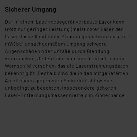
Europäischen Kommission sowie einer eigenen
Sicherer Umgang
Beurteilung der mit der Datenübermittlung,
insbesondere der Art der übermittelten Daten,
Der in einem Lasermessgerät verbaute Laser kann
verbundenen Risiken.“
trotz nur geringer Leistung (meist roter Laser der
Laserklasse II mit einer Strahlungsleistung bis max. 1
Impressum
|
Datenschutzerklärung
mW) bei unsachgemäßem Umgang schwere
Augenschäden oder Unfälle durch Blendung
verursachen. Jedes Lasermessgerät ist mit einem
Warnschild versehen, das die Laserstrahlungsdaten
bekannt gibt. Deshalb sind die in den mitgelieferten
Anleitungen gegebenen Sicherheitshinweise
unbedingt zu beachten. Insbesondere gehören
Laser-Entfernungsmesser niemals in Kinderhände.