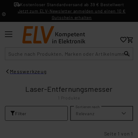
Kostenloser Standardversand ab 39 € Bestellwert
Jetzt zum ELV-Newsletter anmelden und einen 10 €
Gutschein erhalten
Suche
Messwerkzeug
Laser-Entfernungsmesser
1 Produkte
Sortieren nach
Filter
Relevanz
Seite 1 von 1