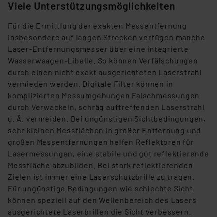
Viele Unterstützungsmöglichkeiten
gespeichert werden und dieses Banner erneut
angezeigt wird.
Für die Ermittlung der exakten Messentfernung
insbesondere auf langen Strecken verfügen manche
„Einige Drittanbieter verarbeiten personenbezogene
Laser-Entfernungsmesser über eine integrierte
Daten in den USA. Ihre Einwilligung zur Einbindung von
Wasserwaagen-Libelle. So können Verfälschungen
Cookies dieser Drittanbieter umfasst daher ggf. auch
durch einen nicht exakt ausgerichteten Laserstrahl
die Verarbeitung Ihrer Daten in den USA gemäß Art. 49
vermieden werden. Digitale Filter können in
(1) lit. a DSGVO. Nähere Infos zu diesen Drittanbietern
komplizierten Messumgebungen Falschmessungen
und zu der jeweiligen Datenübermittlung erhalten Sie in
durch Verwackeln, schräg auftreffenden Laserstrahl
der Datenschutzerklärung. Für die USA besteht kein
u. Ä. vermeiden. Bei ungünstigen Sichtbedingungen,
Angemessenheitsbeschluss der EU. Dies bedeutet,
sehr kleinen Messflächen in großer Entfernung und
dass die USA als Land mit unzureichendem
großen Messentfernungen helfen Reflektoren für
Datenschutz nach EU-Standards eingestuft wird. So
Lasermessungen, eine stabile und gut reflektierende
besteht etwa das Risiko, dass US-Behörden
Messfläche abzubilden. Bei stark reflektierenden
personenbezogene Daten in
Zielen ist immer eine Laserschutzbrille zu tragen.
Überwachungsprogrammen verarbeiten, ohne dass
Für ungünstige Bedingungen wie schlechte Sicht
hiergegen Klagemöglichkeiten für Europäer bestehen.
können speziell auf den Wellenbereich des Lasers
Unsere Kooperation mit diesen Dienstleistern stützt
ausgerichtete Laserbrillen die Sicht verbessern.
sich auf die Standarddatenschutzklauseln der