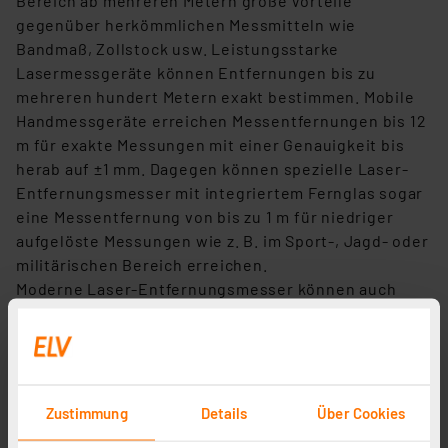
Bereich ab mehreren Metern große Vorteile
gegenüber herkömmlichen Messmitteln wie
Bandmaß, Zollstock usw. Leistungsstarke
Lasermessgeräte können Entfernungen bis zu
mehreren hundert Metern exakt bestimmen. Mobile
Handmessgeräte erreichen Messentfernungen bis 12
m für exakte Messungen mit einer Genauigkeit bis
herab auf ±1 mm. Dagegen können spezielle Laser-
Entfernungsmesser mit integriertem Fernglas sogar
eine Messentfernung von bis zu 1 m für niedriger
aufgelöste Messungen wie z. B. im Sport-, Jagd- oder
militärischen Bereich erreichen.
Moderne Laser-Entfernungsmesser können auch
sehr kurze Strecken erfassen – heute sehr
leistungsstarke Wandler- und Rechnerbauteile
machen auch die bequeme Entfernungsmessung im
Zentimeterbereich unterhalb von 1 m möglich. So ist
ein solches Lasermessgerät äußerst vielseitig in der
Zustimmung
Details
Über Cookies
Werkstatt
, bei Bau und Renovierung einsetzbar.