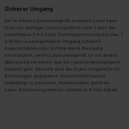
Europäischen Kommission sowie einer eigenen
Sicherer Umgang
Beurteilung der mit der Datenübermittlung,
insbesondere der Art der übermittelten Daten,
Der in einem Lasermessgerät verbaute Laser kann
verbundenen Risiken.“
trotz nur geringer Leistung (meist roter Laser der
Laserklasse II mit einer Strahlungsleistung bis max. 1
Impressum
|
Datenschutzerklärung
mW) bei unsachgemäßem Umgang schwere
Augenschäden oder Unfälle durch Blendung
verursachen. Jedes Lasermessgerät ist mit einem
Warnschild versehen, das die Laserstrahlungsdaten
bekannt gibt. Deshalb sind die in den mitgelieferten
Anleitungen gegebenen Sicherheitshinweise
unbedingt zu beachten. Insbesondere gehören
Laser-Entfernungsmesser niemals in Kinderhände.