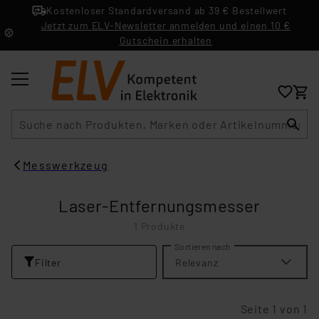
Kostenloser Standardversand ab 39 € Bestellwert
Jetzt zum ELV-Newsletter anmelden und einen 10 €
Gutschein erhalten
Suche
Messwerkzeug
Laser-Entfernungsmesser
1 Produkte
Sortieren nach
Filter
Relevanz
Seite 1 von 1