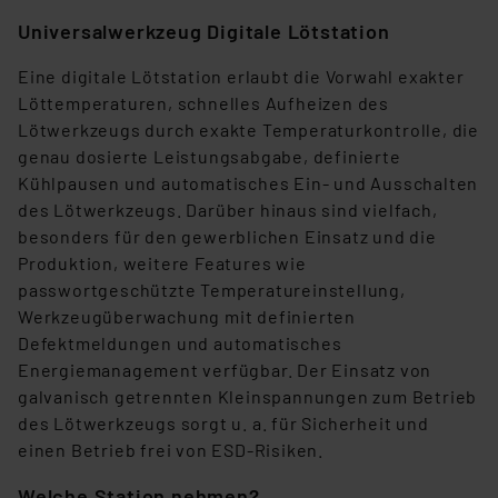
angezeigt wird.
Universalwerkzeug Digitale Lötstation
„Einige Drittanbieter verarbeiten personenbezogene
Eine digitale Lötstation erlaubt die Vorwahl exakter
Daten in den USA. Ihre Einwilligung zur Einbindung von
Löttemperaturen, schnelles Aufheizen des
Cookies dieser Drittanbieter umfasst daher ggf. auch
Lötwerkzeugs durch exakte Temperaturkontrolle, die
die Verarbeitung Ihrer Daten in den USA gemäß Art. 49
genau dosierte Leistungsabgabe, definierte
(1) lit. a DSGVO. Nähere Infos zu diesen Drittanbietern
Kühlpausen und automatisches Ein- und Ausschalten
und zu der jeweiligen Datenübermittlung erhalten Sie in
des Lötwerkzeugs. Darüber hinaus sind vielfach,
der Datenschutzerklärung. Für die USA besteht kein
besonders für den gewerblichen Einsatz und die
Angemessenheitsbeschluss der EU. Dies bedeutet,
Produktion, weitere Features wie
dass die USA als Land mit unzureichendem
passwortgeschützte Temperatureinstellung,
Datenschutz nach EU-Standards eingestuft wird. So
Werkzeugüberwachung mit definierten
besteht etwa das Risiko, dass US-Behörden
Defektmeldungen und automatisches
personenbezogene Daten in
Energiemanagement verfügbar. Der Einsatz von
Überwachungsprogrammen verarbeiten, ohne dass
galvanisch getrennten Kleinspannungen zum Betrieb
hiergegen Klagemöglichkeiten für Europäer bestehen.
des Lötwerkzeugs sorgt u. a. für Sicherheit und
Unsere Kooperation mit diesen Dienstleistern stützt
einen Betrieb frei von ESD-Risiken.
sich auf die Standarddatenschutzklauseln der
Welche Station nehmen?