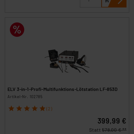
ELV 3-in-1-Profi-Multifunktions-Lötstation LF-853D
Artikel-Nr. 102785
1
2
3
4
5
(2)
399,99 €
Statt
578,00 € **