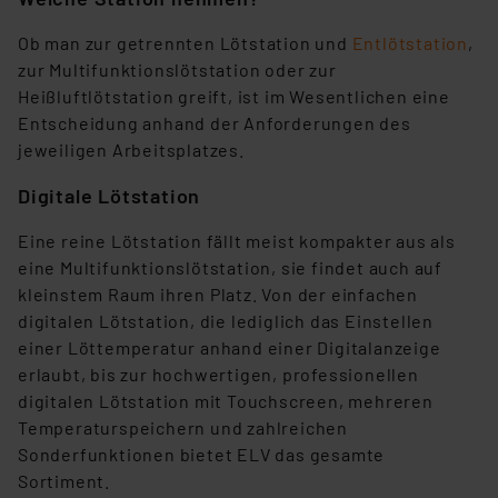
Europäischen Kommission sowie einer eigenen
Beurteilung der mit der Datenübermittlung,
Ob man zur getrennten Lötstation und
Entlötstation
,
insbesondere der Art der übermittelten Daten,
zur Multifunktionslötstation oder zur
verbundenen Risiken.“
Heißluftlötstation greift, ist im Wesentlichen eine
Entscheidung anhand der Anforderungen des
Impressum
|
Datenschutzerklärung
jeweiligen Arbeitsplatzes.
Digitale Lötstation
Eine reine Lötstation fällt meist kompakter aus als
eine Multifunktionslötstation, sie findet auch auf
kleinstem Raum ihren Platz. Von der einfachen
digitalen Lötstation, die lediglich das Einstellen
einer Löttemperatur anhand einer Digitalanzeige
erlaubt, bis zur hochwertigen, professionellen
digitalen Lötstation mit Touchscreen, mehreren
Temperaturspeichern und zahlreichen
Sonderfunktionen bietet ELV das gesamte
Sortiment.