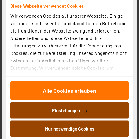
Diese Webseite verwendet Cookies
Wir verwenden Cookies auf unserer Webseite. Einige
von ihnen sind essentiell und damit für den Betrieb und
die Funktionen der Webseite zwingend erforderlich.
Andere helfen uns, diese Webseite und ihre
Erfahrungen zu verbessern. Für die Verwendung von
Cookies, die zur Bereitstellung unseres Angebots nicht
zwingend erforderlich sind, benötigen wir Ihre
Zustimmung. Wir verwenden solche Cookies, um
Inhalte und Anzeigen zu personalisieren, Funktionen
für soziale Medien anbieten zu können und die Zugriffe
Alle Cookies erlauben
auf unsere Website zu analysieren. Außerdem geben
Weller 70-W-Profi-Lötstation WE1010
wir Informationen zu Ihrer Verwendung unserer Website
Artikel-Nr. 250293
an unsere Partner für soziale Medien, Werbung und
Einstellungen
Analysen weiter. Unsere Partner führen diese
1
2
3
4
5
(1)
Informationen möglicherweise mit weiteren Daten
zusammen, die Sie ihnen bereitgestellt haben oder die
169,95 €
Nur notwendige Cookies
sie im Rahmen Ihrer Nutzung der Dienste gesammelt
Statt
189,00 € **