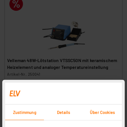
Velleman 48W-Lötstation VTSSC50N mit keramischem
Heizelement und analoger Temperatureinstellung
Artikel-Nr. 250041
1
2
3
4
5
(2)
57,95 €
Statt
60,95 € **
inkl. MwSt.
Zustimmung
Details
Über Cookies
Informationen zu Versandkosten