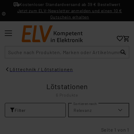
Kostenloser Standardversand ab 39 € Bestellwert
Jetzt zum ELV-Newsletter anmelden und einen 10 €
Gutschein erhalten
Suche
Löttechnik / Lötstationen
Lötstationen
6 Produkte
Sortieren nach
Filter
Relevanz
Seite 1 von 1