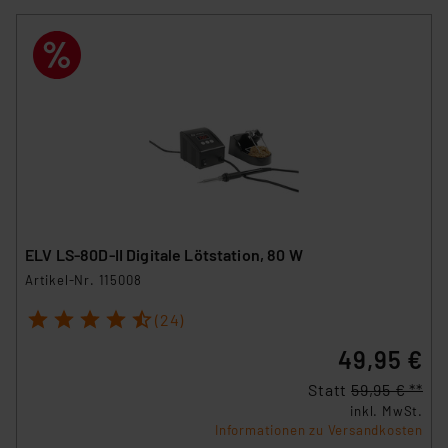
ELV LS-80D-II Digitale Lötstation, 80 W
Artikel-Nr. 115008
1
2
3
4
5
(24)
49,95 €
Statt
59,95 € **
inkl. MwSt.
Informationen zu Versandkosten