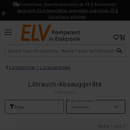
Kostenloser Standardversand ab 39 € Bestellwert
Jetzt zum ELV-Newsletter anmelden und einen 10 €
Gutschein erhalten
Suche
Löttechnik / Lötstationen
Lötrauch-Absauggeräte
1 Produkte
Sortieren nach
Filter
Relevanz
Seite 1 von 1