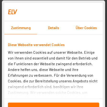
Tischstativ für Lötdampf-Absorber LDA-1
Zustimmung
Details
Über Cookies
Artikel-Nr. 081064
34,95 €
Diese Webseite verwendet Cookies
Statt
44,95 € **
Wir verwenden Cookies auf unserer Webseite. Einige
inkl. MwSt.
Informationen zu Versandkosten
von ihnen sind essentiell und damit für den Betrieb und
die Funktionen der Webseite zwingend erforderlich.
Andere helfen uns, diese Webseite und ihre
Erfahrungen zu verbessern. Für die Verwendung von
Cookies, die zur Bereitstellung unseres Angebots nicht
Seite 1 von 1
zwingend erforderlich sind, benötigen wir Ihre
Zustimmung. Wir verwenden solche Cookies, um
Inhalte und Anzeigen zu personalisieren, Funktionen
für soziale Medien anbieten zu können und die Zugriffe