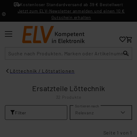
Kostenloser Standardversand ab 39 € Bestellwert
Jetzt zum ELV-Newsletter anmelden und einen 10 €
Gutschein erhalten
Suche
Löttechnik / Lötstationen
Ersatzteile Löttechnik
32 Produkte
Sortieren nach
Filter
Relevanz
Seite 1 von 1