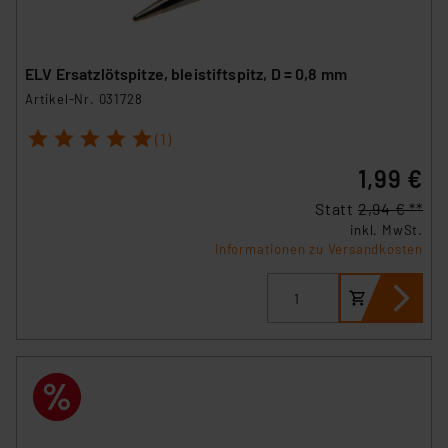
ELV Ersatzlötspitze, bleistiftspitz, D = 0,8 mm
Artikel-Nr. 031728
1
2
3
4
5
(1)
1,99 €
Statt
2,94 € **
inkl. MwSt.
Informationen zu Versandkosten