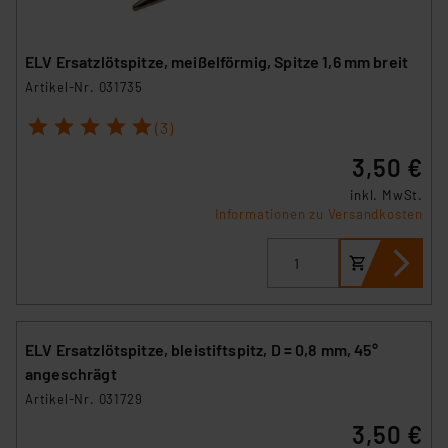
ELV Ersatzlötspitze, meißelförmig, Spitze 1,6 mm breit
Artikel-Nr. 031735
1
2
3
4
5
(3)
3,50 €
inkl. MwSt.
Informationen zu Versandkosten
ELV Ersatzlötspitze, bleistiftspitz, D = 0,8 mm, 45°
angeschrägt
Artikel-Nr. 031729
3,50 €