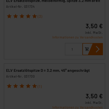
ELV Ersatzlötspitze, meißelförmig, Spitze 3,2 mm breit
Artikel-Nr. 031734
1
2
3
4
5
(3)
3,50 €
inkl. MwSt.
Informationen zu Versandkosten
ELV Ersatzlötspitze D = 3,2 mm, 45° angeschrägt
Artikel-Nr. 031730
1
2
3
4
5
(1)
3,50 €
inkl. MwSt.
Informationen zu Versandkosten