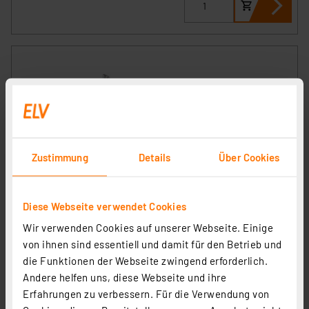
Zustimmung
Details
Über Cookies
ELV Ersatzlötspitzenpaar für TWZ100 und TW100, D=10
mm, breit
Artikel-Nr. 252535
Diese Webseite verwendet Cookies
8,95 €
Wir verwenden Cookies auf unserer Webseite. Einige
von ihnen sind essentiell und damit für den Betrieb und
inkl. MwSt.
Informationen zu Versandkosten
die Funktionen der Webseite zwingend erforderlich.
Andere helfen uns, diese Webseite und ihre
Erfahrungen zu verbessern. Für die Verwendung von