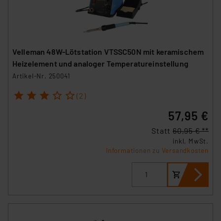
Velleman 48W-Lötstation VTSSC50N mit keramischem
Heizelement und analoger Temperatureinstellung
Artikel-Nr. 250041
1
2
3
4
5
(2)
57,95 €
Statt
60,95 € **
inkl. MwSt.
Informationen zu Versandkosten