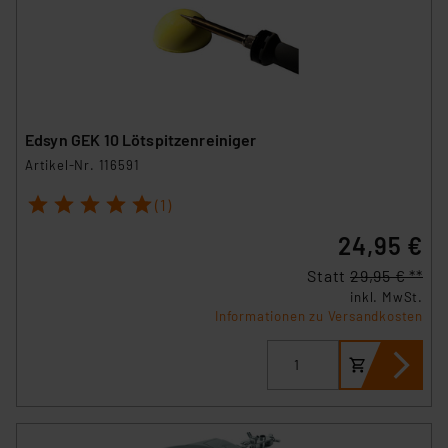
Edsyn GEK 10 Lötspitzenreiniger
Artikel-Nr. 116591
1
2
3
4
5
(1)
24,95 €
Statt
29,95 € **
inkl. MwSt.
Informationen zu Versandkosten