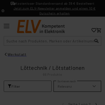
Kostenloser Standardversand ab 39 € Bestellwert
Jetzt zum ELV-Newsletter anmelden und einen 10 €
Gutschein erhalten
Suche
Werkstatt
Löttechnik / Lötstationen
66 Produkte
Sortieren nach
Filter
Relevanz
Seite 1 von 2