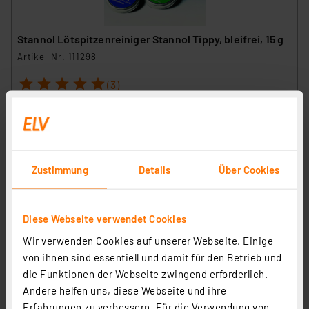
Stannol Lötspitzenreiniger Stannol Tippy, bleifrei, 15 g
Artikel-Nr. 111298
1
2
3
4
5
(3)
11,00 €
inkl. MwSt.
Informationen zu Versandkosten
Grundpreis 550.00 EUR pro kg
Zustimmung
Details
Über Cookies
Diese Webseite verwendet Cookies
Wir verwenden Cookies auf unserer Webseite. Einige
von ihnen sind essentiell und damit für den Betrieb und
die Funktionen der Webseite zwingend erforderlich.
Andere helfen uns, diese Webseite und ihre
Erfahrungen zu verbessern. Für die Verwendung von