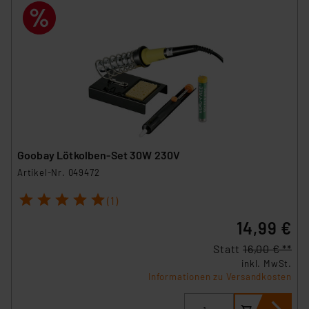
Goobay Lötkolben-Set 30W 230V
Artikel-Nr. 049472
1
2
3
4
5
(1)
14,99 €
Statt
16,00 € **
inkl. MwSt.
Informationen zu Versandkosten