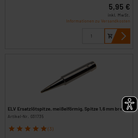
5,95 €
inkl. MwSt.
Informationen zu Versandkosten
ELV Ersatzlötspitze, meißelförmig, Spitze 1,6 mm breit
Artikel-Nr. 031735
1
2
3
4
5
(3)