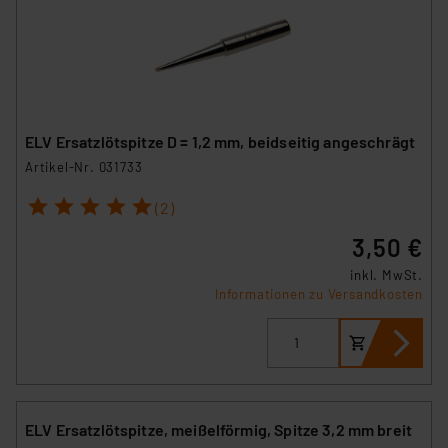
ELV Ersatzlötspitze D = 1,2 mm, beidseitig angeschrägt
Artikel-Nr. 031733
1
2
3
4
5
(2)
3,50 €
inkl. MwSt.
Informationen zu Versandkosten
ELV Ersatzlötspitze, meißelförmig, Spitze 3,2 mm breit