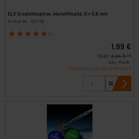
ELV Ersatzlötspitze, bleistiftspitz, D = 0,8 mm
Artikel-Nr. 031728
1
2
3
4
5
(1)
1,99 €
Statt
2,94 € **
inkl. MwSt.
Informationen zu Versandkosten