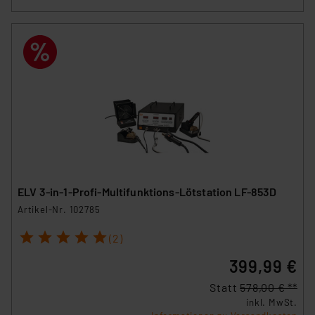
ELV 3-in-1-Profi-Multifunktions-Lötstation LF-853D
Artikel-Nr. 102785
1
2
3
4
5
(2)
399,99 €
Statt
578,00 € **
inkl. MwSt.