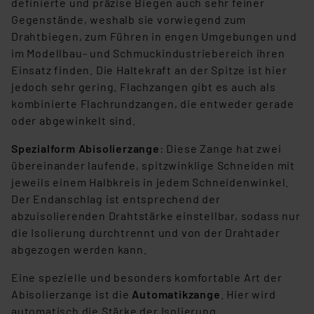
definierte und präzise Biegen auch sehr feiner
Angemessenheitsbeschluss der EU. Dies bedeutet,
Gegenstände, weshalb sie vorwiegend zum
dass die USA als Land mit unzureichendem
Drahtbiegen, zum Führen in engen Umgebungen und
Datenschutz nach EU-Standards eingestuft wird. So
im Modellbau- und Schmuckindustriebereich ihren
besteht etwa das Risiko, dass US-Behörden
Einsatz finden. Die Haltekraft an der Spitze ist hier
personenbezogene Daten in
jedoch sehr gering. Flachzangen gibt es auch als
Überwachungsprogrammen verarbeiten, ohne dass
kombinierte Flachrundzangen, die entweder gerade
hiergegen Klagemöglichkeiten für Europäer bestehen.
oder abgewinkelt sind.
Unsere Kooperation mit diesen Dienstleistern stützt
sich auf die Standarddatenschutzklauseln der
Spezialform Abisolierzange
: Diese Zange hat zwei
Europäischen Kommission sowie einer eigenen
übereinander laufende, spitzwinklige Schneiden mit
Beurteilung der mit der Datenübermittlung,
jeweils einem Halbkreis in jedem Schneidenwinkel.
insbesondere der Art der übermittelten Daten,
Der Endanschlag ist entsprechend der
verbundenen Risiken.“
abzuisolierenden Drahtstärke einstellbar, sodass nur
die Isolierung durchtrennt und von der Drahtader
Impressum
|
Datenschutzerklärung
abgezogen werden kann.
Eine spezielle und besonders komfortable Art der
Abisolierzange ist die
Automatikzange
. Hier wird
automatisch die Stärke der Isolierung