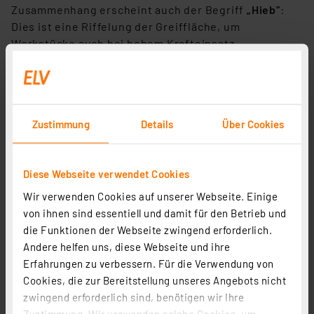
Zusammenhang erscheint auch der Begriff
„Hieb”
:
Dies ist eine Riffelung der Greiffläche, um
Werkstücke auch bei hohem Krafteinsatz
abrutschsicher festzuhalten.
Schneidenformen bei schneidenden Zangen
Schneide ist nicht gleich Schneide - deren Form ist
Zustimmung
Details
Über Cookies
für viele Einsatzarten entscheidend. Besonders bei
Seitenschneidern
wie bspw. einem Knipex
Seitenschneider, bei Bolzenschneidern oder bei
Diese Webseite verwendet Cookies
Kneifzangen gibt es Unterschiede der
Wir verwenden Cookies auf unserer Webseite. Einige
Schneidenform.
von ihnen sind essentiell und damit für den Betrieb und
die Funktionen der Webseite zwingend erforderlich.
Neben dem Mittenschneider gibt es hier Schneiden
Andere helfen uns, diese Webseite und ihre
mit unterschiedlichen Facetten (Wate), die das
Erfahrungen zu verbessern. Für die Verwendung von
Schneiden unterschiedlich harter Materialien
Cookies, die zur Bereitstellung unseres Angebots nicht
erleichtern sowie spezielle Aufgaben wie bündiges
zwingend erforderlich sind, benötigen wir Ihre
Schneiden erlauben.
Zustimmung. Wir verwenden solche Cookies, um