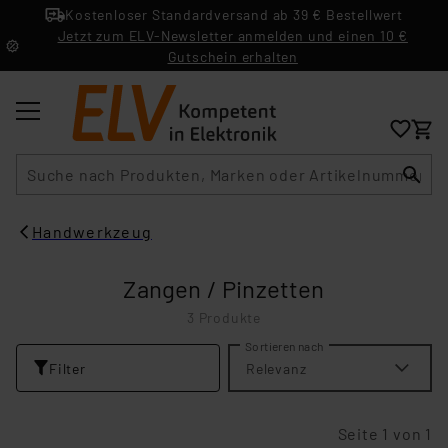
Kostenloser Standardversand ab 39 € Bestellwert
Jetzt zum ELV-Newsletter anmelden und einen 10 €
Gutschein erhalten
Suche
Handwerkzeug
Zangen / Pinzetten
3 Produkte
Sortieren nach
Filter
Relevanz
Seite 1 von 1