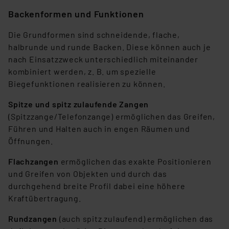
können die Verwendung nicht notwendiger Cookies
Backenformen und Funktionen
ablehnen oder ihr ganz oder teilweise zustimmen. Ihre
erteilte Zustimmung können Sie jederzeit unter dem
Die Grundformen sind schneidende, flache,
Link „Cookie Einstellungen“ anpassen oder widerrufen.
halbrunde und runde Backen. Diese können auch je
Die Rechtmäßigkeit der Speicherung, Abrufung und
nach Einsatzzweck unterschiedlich miteinander
Weiterverarbeitung dieser Daten zur Auswertung und
kombiniert werden, z. B. um spezielle
Analyse bis zum Zeitpunkt des Widerrufs bleibt hiervon
Biegefunktionen realisieren zu können.
unberührt. Ihre Browser-Einstellungen können dazu
führen, dass die Einstellungen nicht längerfristig
Spitze und spitz zulaufende Zangen
gespeichert werden und dieses Banner erneut
(Spitzzange/Telefonzange) ermöglichen das Greifen,
angezeigt wird.
Führen und Halten auch in engen Räumen und
Öffnungen.
„Einige Drittanbieter verarbeiten personenbezogene
Flachzangen
ermöglichen das exakte Positionieren
Daten in den USA. Ihre Einwilligung zur Einbindung von
und Greifen von Objekten und durch das
Cookies dieser Drittanbieter umfasst daher ggf. auch
durchgehend breite Profil dabei eine höhere
die Verarbeitung Ihrer Daten in den USA gemäß Art. 49
Kraftübertragung.
(1) lit. a DSGVO. Nähere Infos zu diesen Drittanbietern
und zu der jeweiligen Datenübermittlung erhalten Sie in
Rundzangen
(auch spitz zulaufend) ermöglichen das
der Datenschutzerklärung. Für die USA besteht kein