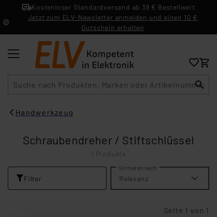
Kostenloser Standardversand ab 39 € Bestellwert
Jetzt zum ELV-Newsletter anmelden und einen 10 €
Gutschein erhalten
Suche
Handwerkzeug
Schraubendreher / Stiftschlüssel
1 Produkte
Sortieren nach
Filter
Relevanz
Seite 1 von 1