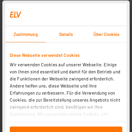
Zustimmung
Details
Über Cookies
Diese Webseite verwendet Cookies
dnt elektronischer Schraubendreher SmartPen PRO
mit Li-Ion-Akku
Wir verwenden Cookies auf unserer Webseite. Einige
von ihnen sind essentiell und damit für den Betrieb und
Artikel-Nr. 250746
die Funktionen der Webseite zwingend erforderlich.
1
2
3
4
5
(8)
Andere helfen uns, diese Webseite und ihre
Erfahrungen zu verbessern. Für die Verwendung von
49,95 €
Cookies, die zur Bereitstellung unseres Angebots nicht
inkl. MwSt.
zwingend erforderlich sind, benötigen wir Ihre
Informationen zu Versandkosten
Zustimmung. Wir verwenden solche Cookies, um
Inhalte und Anzeigen zu personalisieren, Funktionen
für soziale Medien anbieten zu können und die Zugriffe