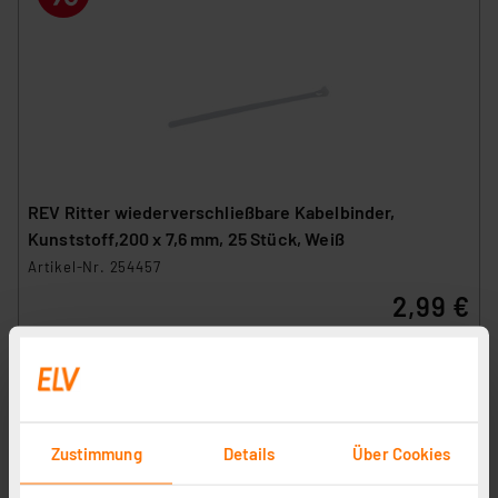
REV Ritter wiederverschließbare Kabelbinder,
Kunststoff,200 x 7,6 mm, 25 Stück, Weiß
Artikel-Nr. 254457
2,99 €
Statt
3,77 € **
inkl. MwSt.
Informationen zu Versandkosten
Zustimmung
Details
Über Cookies