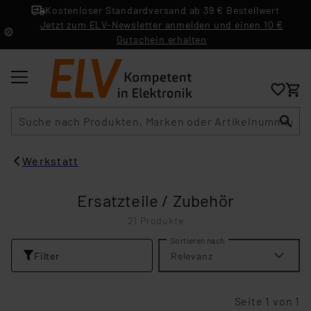
Kostenloser Standardversand ab 39 € Bestellwert
Jetzt zum ELV-Newsletter anmelden und einen 10 €
Gutschein erhalten
Suche
Werkstatt
Ersatzteile / Zubehör
21 Produkte
Sortieren nach
Filter
Relevanz
Seite 1 von 1