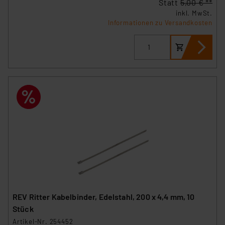
Statt
5,00 € **
Europäischen Kommission sowie einer eigenen
inkl. MwSt.
Beurteilung der mit der Datenübermittlung,
Informationen zu Versandkosten
insbesondere der Art der übermittelten Daten,
verbundenen Risiken.“
Impressum
|
Datenschutzerklärung
REV Ritter Kabelbinder, Edelstahl, 200 x 4,4 mm, 10
Stück
Artikel-Nr. 254452