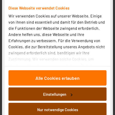
Diese Webseite verwendet Cookies
Die Bold 24V-Garten Kabel-Endkappen, 10 Stück
Artikel-Nr. 258498
Wir verwenden Cookies auf unserer Webseite. Einige
von ihnen sind essentiell und damit für den Betrieb und
3,49 €
die Funktionen der Webseite zwingend erforderlich.
inkl. MwSt.
Andere helfen uns, diese Webseite und ihre
Informationen zu Versandkosten
Erfahrungen zu verbessern. Für die Verwendung von
Cookies, die zur Bereitstellung unseres Angebots nicht
zwingend erforderlich sind, benötigen wir Ihre
Zustimmung. Wir verwenden solche Cookies, um
Inhalte und Anzeigen zu personalisieren, Funktionen
für soziale Medien anbieten zu können und die Zugriffe
Alle Cookies erlauben
auf unsere Website zu analysieren. Außerdem geben
wir Informationen zu Ihrer Verwendung unserer Website
an unsere Partner für soziale Medien, Werbung und
Einstellungen
Analysen weiter. Unsere Partner führen diese
Informationen möglicherweise mit weiteren Daten
zusammen, die Sie ihnen bereitgestellt haben oder die
ChiliTec Schrumpfschlauch-Set, 142-teilig, innen
Nur notwendige Cookies
sie im Rahmen Ihrer Nutzung der Dienste gesammelt