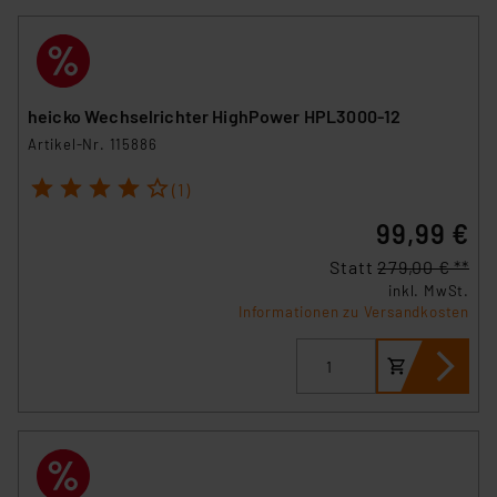
heicko Wechselrichter HighPower HPL3000-12
Artikel-Nr. 115886
1
2
3
4
5
(1)
99,99 €
Statt
279,00 € **
inkl. MwSt.
Informationen zu Versandkosten