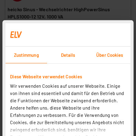
heicko Sinus - Wechselrichter HighPowerSinus
HPLS1000-12 12V, 1000 VA
Artikel-Nr. 114856
1
2
3
4
5
(1)
169,95 €
Zustimmung
Details
Über Cookies
Statt
184,95 € **
inkl. MwSt.
Informationen zu Versandkosten
Diese Webseite verwendet Cookies
Wir verwenden Cookies auf unserer Webseite. Einige
von ihnen sind essentiell und damit für den Betrieb und
die Funktionen der Webseite zwingend erforderlich.
Andere helfen uns, diese Webseite und ihre
Erfahrungen zu verbessern. Für die Verwendung von
Cookies, die zur Bereitstellung unseres Angebots nicht
zwingend erforderlich sind, benötigen wir Ihre
heicko Sinus - Wechselrichter HighPowerSinus