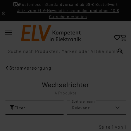
Kostenloser Standardversand ab 39 € Bestellwert
Jetzt zum ELV-Newsletter anmelden und einen 10 €
Gutschein erhalten
Suche
Stromversorgung
Wechselrichter
4 Produkte
Sortieren nach
Filter
Relevanz
Seite 1 von 1