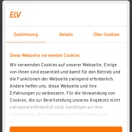
CSB wartungsfreier, versiegelter AGM-Blei-Säure-Akku
EVH 12150, 12 V,15 Ah, zyklenfest
Artikel-Nr. 251910
Zustimmung
Details
Über Cookies
64,95 €
inkl. MwSt.
Informationen zu Versandkosten
Diese Webseite verwendet Cookies
Wir verwenden Cookies auf unserer Webseite. Einige
von ihnen sind essentiell und damit für den Betrieb und
die Funktionen der Webseite zwingend erforderlich.
Andere helfen uns, diese Webseite und ihre
Seite 1 von 1
Erfahrungen zu verbessern. Für die Verwendung von
Cookies, die zur Bereitstellung unseres Angebots nicht
zwingend erforderlich sind, benötigen wir Ihre
Zustimmung. Wir verwenden solche Cookies, um
Inhalte und Anzeigen zu personalisieren, Funktionen
für soziale Medien anbieten zu können und die Zugriffe