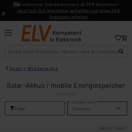
Kostenloser Standardversand ab 39 € Bestellwert
Jetzt zum ELV-Newsletter anmelden und einen 10 €
Gutschein erhalten
Suche
Solar-/ Windenergie
Solar-Akkus / mobile Energiespeicher
1 Produkte
Sortieren nach
Filter
Relevanz
Seite 1 von 1