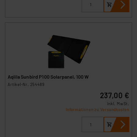
Link „Cookie Einstellungen“ anpassen oder widerrufen.
Die Rechtmäßigkeit der Speicherung, Abrufung und
Weiterverarbeitung dieser Daten zur Auswertung und
Analyse bis zum Zeitpunkt des Widerrufs bleibt hiervon
unberührt. Ihre Browser-Einstellungen können dazu
führen, dass die Einstellungen nicht längerfristig
gespeichert werden und dieses Banner erneut
angezeigt wird.
„Einige Drittanbieter verarbeiten personenbezogene
Aqiila Sunbird P100 Solarpanel, 100 W
Daten in den USA. Ihre Einwilligung zur Einbindung von
Artikel-Nr. 254489
Cookies dieser Drittanbieter umfasst daher ggf. auch
237,00 €
die Verarbeitung Ihrer Daten in den USA gemäß Art. 49
(1) lit. a DSGVO. Nähere Infos zu diesen Drittanbietern
inkl. MwSt.
und zu der jeweiligen Datenübermittlung erhalten Sie in
Informationen zu Versandkosten
der Datenschutzerklärung. Für die USA besteht kein
Angemessenheitsbeschluss der EU. Dies bedeutet,
dass die USA als Land mit unzureichendem