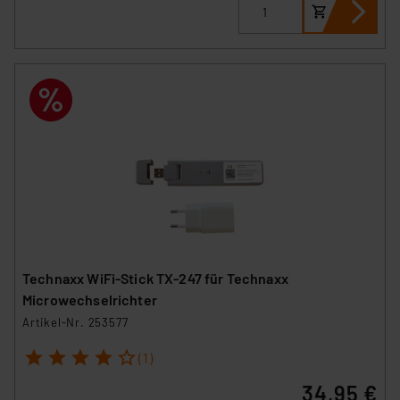
Technaxx WiFi-Stick TX-247 für Technaxx
Microwechselrichter
Artikel-Nr. 253577
1
2
3
4
5
(1)
34,95 €