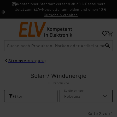
Kostenloser Standardversand ab 39 € Bestellwert
Jetzt zum ELV-Newsletter anmelden und einen 10 €
Gutschein erhalten
Suche
Stromversorgung
Solar-/ Windenergie
10 Produkte
Sortieren nach
Filter
Relevanz
Seite 2 von 1