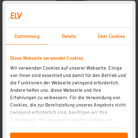
Aqiila Sunbird P200 Solarpanel, 200 W
Artikel-Nr. 254490
Zustimmung
Details
Über Cookies
299,00 €
Statt
379,95 € **
Diese Webseite verwendet Cookies
inkl. MwSt.
Wir verwenden Cookies auf unserer Webseite. Einige
Informationen zu Versandkosten
von ihnen sind essentiell und damit für den Betrieb und
die Funktionen der Webseite zwingend erforderlich.
Andere helfen uns, diese Webseite und ihre
Erfahrungen zu verbessern. Für die Verwendung von
Cookies, die zur Bereitstellung unseres Angebots nicht
CSB wartungsfreier, versiegelter AGM-Blei-Säure-Akku
zwingend erforderlich sind, benötigen wir Ihre
EVH 12150, 12 V,15 Ah, zyklenfest
Zustimmung. Wir verwenden solche Cookies, um
Artikel-Nr. 251910
Inhalte und Anzeigen zu personalisieren, Funktionen
für soziale Medien anbieten zu können und die Zugriffe
64,95 €