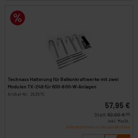
Datenschutz nach EU-Standards eingestuft wird. So
besteht etwa das Risiko, dass US-Behörden
personenbezogene Daten in
Überwachungsprogrammen verarbeiten, ohne dass
hiergegen Klagemöglichkeiten für Europäer bestehen.
Unsere Kooperation mit diesen Dienstleistern stützt
sich auf die Standarddatenschutzklauseln der
Europäischen Kommission sowie einer eigenen
Beurteilung der mit der Datenübermittlung,
insbesondere der Art der übermittelten Daten,
verbundenen Risiken.“
Technaxx Halterung für Balkonkraftwerke mit zwei
Modulen TX-249 für 600-800-W-Anlagen
Impressum
|
Datenschutzerklärung
Artikel-Nr. 253575
57,95 €
Statt
62,00 € **
inkl. MwSt.
Informationen zu Versandkosten