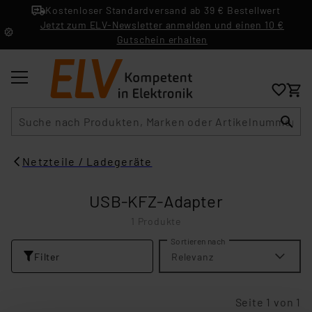
Kostenloser Standardversand ab 39 € Bestellwert
Jetzt zum ELV-Newsletter anmelden und einen 10 €
Gutschein erhalten
Suche
Netzteile / Ladegeräte
USB-KFZ-Adapter
1 Produkte
Sortieren nach
Filter
Relevanz
Seite 1 von 1