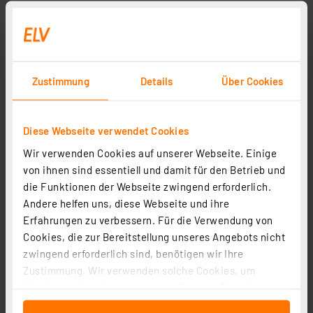
Aqiila Chargebird CC2 Auto-Ladegerät, 32W, 1x USB-C
1x USB-A
Artikel-Nr. 254524
Zustimmung
Details
Über Cookies
12,00 €
inkl. MwSt.
Informationen zu Versandkosten
Diese Webseite verwendet Cookies
Wir verwenden Cookies auf unserer Webseite. Einige
von ihnen sind essentiell und damit für den Betrieb und
die Funktionen der Webseite zwingend erforderlich.
Andere helfen uns, diese Webseite und ihre
Seite 1 von 1
Erfahrungen zu verbessern. Für die Verwendung von
Cookies, die zur Bereitstellung unseres Angebots nicht
zwingend erforderlich sind, benötigen wir Ihre
Zustimmung. Wir verwenden solche Cookies, um
Inhalte und Anzeigen zu personalisieren, Funktionen
für soziale Medien anbieten zu können und die Zugriffe