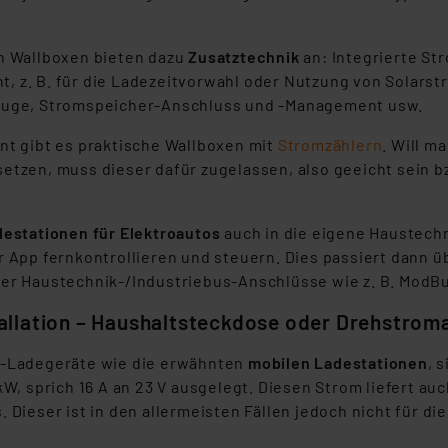
ngemessenheitsbeschluss der EU. Dies bedeutet, dass die USA al
rds eingestuft wird. So besteht etwa das Risiko, dass US-Beh
ammen verarbeiten, ohne dass hiergegen Klagemöglichkeiten fü
n Wallboxen bieten dazu
Zusatztechnik
an: Integrierte St
en Dienstleistern stützt sich auf die Standarddatenschutzklause
 z. B. für die Ladezeitvorwahl oder Nutzung von Solar
nen Beurteilung der mit der Datenübermittlung, insbesondere der
euge, Stromspeicher-Anschluss und -Management usw.
.“
nt gibt es praktische Wallboxen mit
Stromzählern
. Will m
tzen, muss dieser dafür zugelassen, also geeicht sein bz
klärung
estationen für Elektroautos
auch in die eigene Haustechn
r App fernkontrollieren und steuern. Dies passiert dann
er Haustechnik-/Industriebus-Anschlüsse wie z. B. ModB
allation – Haushaltsteckdose oder Drehstrom
o-Ladegeräte wie die erwähnten
mobilen Ladestationen
, 
kW, sprich 16 A an 23 V ausgelegt. Diesen Strom liefert a
 Dieser ist in den allermeisten Fällen jedoch nicht für d