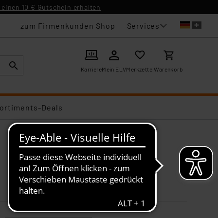
einen 10 € Gutschein erhalten
Services
zum Firmenkunden Shop
Karriere
Mein ELV
Merkzettel
Warenkorb
ortiments-Deals