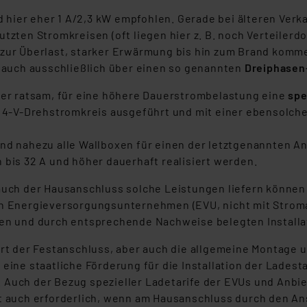
nd hier eher 1 A/2,3 kW empfohlen. Gerade bei älteren Ve
tzten Stromkreisen (oft liegen hier z. B. noch Verteilerd
zur Überlast, starker Erwärmung bis hin zum Brand komm
t auch ausschließlich über einen so genannten
Dreiphasen
mer ratsam, für eine höhere Dauerstrombelastung eine
spe
s 4-V-Drehstromkreis ausgeführt und mit einer ebensolch
nd nahezu alle Wallboxen für einen der letztgenannten An
bis 32 A und höher dauerhaft realisiert werden.
auch der Hausanschluss solche Leistungen liefern können 
n Energieversorgungsunternehmen (EVU, nicht mit Stroman
en und durch entsprechende Nachweise belegten Install
ert der Festanschluss, aber auch die allgemeine Montage
eine staatliche Förderung für die Installation der Ladest
uch der Bezug spezieller Ladetarife der EVUs und Anbiete
t auch erforderlich, wenn am Hausanschluss durch den A