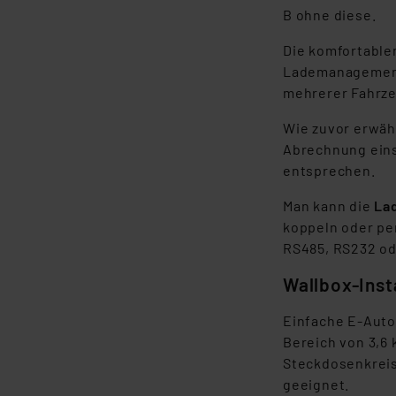
Für die USA besteht kein A
B ohne diese.
Datenschutz nach EU-Standa
Daten in Überwachungsprogr
Die komfortable
Unsere Kooperation mit dies
Lademanagement,
Kommission sowie einer eige
mehrerer Fahrz
Daten, verbundenen Risiken
Wie zuvor erwäh
Abrechnung einse
Impressum
|
Datenschutzer
entsprechen.
Man kann die
Lad
koppeln oder pe
RS485, RS232 od
Wallbox-Inst
Einfache E-Aut
Bereich von 3,6 
Steckdosenkreis.
geeignet.