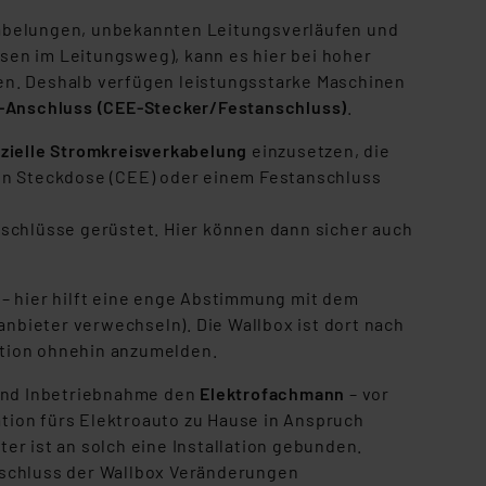
rkabelungen, unbekannten Leitungsverläufen und
osen im Leitungsweg), kann es hier bei hoher
en. Deshalb verfügen leistungsstarke Maschinen
-Anschluss (CEE-Stecker/Festanschluss)
.
zielle Stromkreisverkabelung
einzusetzen, die
en Steckdose (CEE) oder einem Festanschluss
schlüsse gerüstet. Hier können dann sicher auch
– hier hilft eine enge Abstimmung mit dem
bieter verwechseln). Die Wallbox ist dort nach
ation ohnehin anzumelden.
 und Inbetriebnahme den
Elektrofachmann
– vor
ation fürs Elektroauto zu Hause in Anspruch
r ist an solch eine Installation gebunden.
nschluss der Wallbox Veränderungen