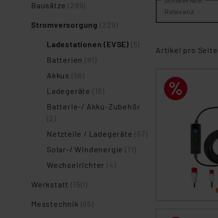
Sortieren nach
Bausätze
(289)
Relevanz
Stromversorgung
(229)
Ladestationen (EVSE)
(5)
Artikel pro Seite
Batterien
(81)
Akkus
(56)
Ladegeräte
(16)
Batterie-/ Akku-Zubehör
(2)
Netzteile / Ladegeräte
(57)
Solar-/ Windenergie
(11)
Wechselrichter
(4)
Werkstatt
(150)
Messtechnik
(65)