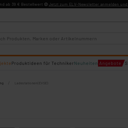
d ab 39 € Bestellwert
Jetzt zum ELV-Newsletter anmelden und 
jekte
Produktideen für Techniker
Neuheiten
Angebote
S
/
ng
Ladestationen (EVSE)