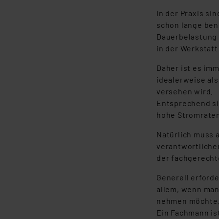
In der Praxis si
schon lange benu
Dauerbelastung 
in der Werkstat
Daher ist es im
idealerweise al
versehen wird.
Entsprechend si
hohe Stromraten 
Natürlich muss 
verantwortliche
der fachgerecht
Generell erford
allem, wenn man 
nehmen möchte. A
Ein Fachmann is