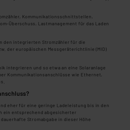
s Land mit unzureichendem
örden personenbezogene
r Europäer bestehen.
romzähler, Kommunikationsschnittstellen,
ln der Europäischen
strom-Überschuss, Lastmanagement für das Laden
 Art der übermittelten
an den integrierten Stromzähler für die
w. der europäischen Messgeräterichtlinie (MID)
ik integrieren und so etwa an eine Solaranlage
 über Kommunikationsanschlüsse wie Ethernet,
us.
anschluss?
sind eher für eine geringe Ladeleistung bis in den
uch ein entsprechend abgesicherter
ie dauerhafte Stromabgabe in dieser Höhe