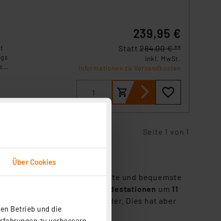
239,95 €
Statt
284,00 € **
t
ugs
inkl. MwSt.
s
Informationen zu Versandkosten
den.
Seite 1 von 1
Über Cookies
 jeden Fall die unkomplizierteste und bequemste
 hier installierten
Elektro-Ladestationen
um
11
 als an einem /DC-) Schnelllader. Dies hat aber
en Betrieb und die
, als batterieschonender.
Erfahrungen zu verbessern.