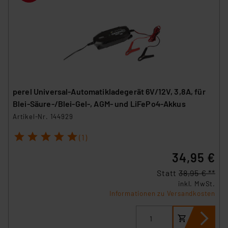
perel Universal-Automatikladegerät 6V/12V, 3,8A, für
Blei-Säure-/Blei-Gel-, AGM- und LiFePo4-Akkus
Artikel-Nr. 144929
1
2
3
4
5
(1)
34,95 €
Statt
38,95 € **
inkl. MwSt.
Informationen zu Versandkosten