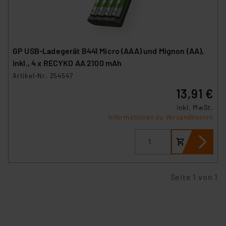
der Datenschutzerklärung. Für die USA besteht kein
Angemessenheitsbeschluss der EU. Dies bedeutet,
dass die USA als Land mit unzureichendem
Datenschutz nach EU-Standards eingestuft wird. So
GP USB-Ladegerät B441 Micro (AAA) und Mignon (AA),
besteht etwa das Risiko, dass US-Behörden
inkl., 4 x RECYKO AA 2100 mAh
personenbezogene Daten in
Artikel-Nr. 254547
Überwachungsprogrammen verarbeiten, ohne dass
13,91 €
hiergegen Klagemöglichkeiten für Europäer bestehen.
Unsere Kooperation mit diesen Dienstleistern stützt
inkl. MwSt.
sich auf die Standarddatenschutzklauseln der
Informationen zu Versandkosten
Europäischen Kommission sowie einer eigenen
Beurteilung der mit der Datenübermittlung,
insbesondere der Art der übermittelten Daten,
verbundenen Risiken.“
Seite 1 von 1
Impressum
|
Datenschutzerklärung