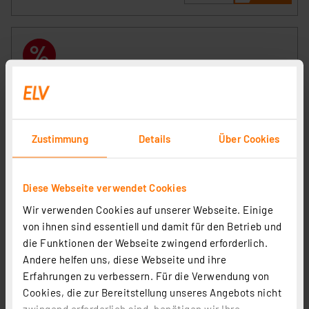
Manson 3-Stufen Ladegerät SBC-2110, für Blei-Akkus
Artikel-Nr. 072016
1
2
3
4
5
(1)
Zustimmung
Details
Über Cookies
39,95 €
Statt
49,99 € **
Diese Webseite verwendet Cookies
inkl. MwSt.
Wir verwenden Cookies auf unserer Webseite. Einige
Informationen zu Versandkosten
von ihnen sind essentiell und damit für den Betrieb und
die Funktionen der Webseite zwingend erforderlich.
Andere helfen uns, diese Webseite und ihre
Erfahrungen zu verbessern. Für die Verwendung von
Cookies, die zur Bereitstellung unseres Angebots nicht
zwingend erforderlich sind, benötigen wir Ihre