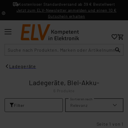
Kostenloser Standardversand ab 39 € Bestellwert
Jetzt zum ELV-Newsletter anmelden und einen 10 €
Gutschein erhalten
Suche
Ladegeräte
Ladegeräte, Blei-Akku-
6 Produkte
Sortieren nach
Filter
Relevanz
Seite 1 von 1