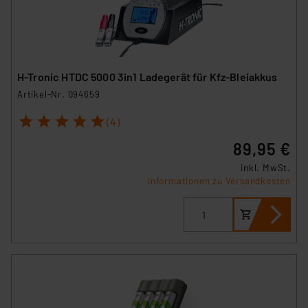
den Button „Ablehnen oder Einstellungen“ abrufbar. Sie
können die Verwendung nicht notwendiger Cookies
ablehnen oder ihr ganz oder teilweise zustimmen. Ihre
erteilte Zustimmung können Sie jederzeit unter dem
Link „Cookie Einstellungen“ anpassen oder widerrufen.
H-Tronic HTDC 5000 3in1 Ladegerät für Kfz-Bleiakkus
Die Rechtmäßigkeit der Speicherung, Abrufung und
Artikel-Nr. 094659
Weiterverarbeitung dieser Daten zur Auswertung und
1
2
3
4
5
Analyse bis zum Zeitpunkt des Widerrufs bleibt hiervon
(4)
unberührt. Ihre Browser-Einstellungen können dazu
89,95 €
führen, dass die Einstellungen nicht längerfristig
inkl. MwSt.
gespeichert werden und dieses Banner erneut
Informationen zu Versandkosten
angezeigt wird.
„Einige Drittanbieter verarbeiten personenbezogene
Daten in den USA. Ihre Einwilligung zur Einbindung von
Cookies dieser Drittanbieter umfasst daher ggf. auch
die Verarbeitung Ihrer Daten in den USA gemäß Art. 49
(1) lit. a DSGVO. Nähere Infos zu diesen Drittanbietern
und zu der jeweiligen Datenübermittlung erhalten Sie in