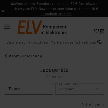
Kostenloser Standardversand ab 39 € Bestellwert
Jetzt zum ELV-Newsletter anmelden und einen 10 €
Gutschein erhalten
Suche
Stromversorgung
Ladegeräte
16 Produkte
Sortieren nach
Filter
Relevanz
Seite 1 von 1