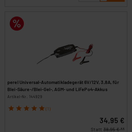
perel Universal-Automatikladegerät 6V/12V, 3,8A, für
Blei-Säure-/Blei-Gel-, AGM- und LiFePo4-Akkus
Artikel-Nr. 144929
1
2
3
4
5
(1)
34,95 €
Statt
38,95 € **