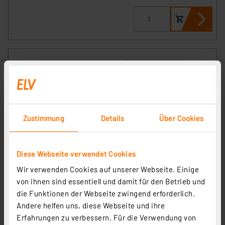
Zustimmung
Details
Über Cookies
GP USB-Ladegerät E821 Micro (AAA) und Mignon (AA),
inkl., 4 x RECYKO AA 2100 mAh, 4 x RECYKO AAA 850
Diese Webseite verwendet Cookies
mAh
Artikel-Nr. 254545
Wir verwenden Cookies auf unserer Webseite. Einige
24,93 €
von ihnen sind essentiell und damit für den Betrieb und
die Funktionen der Webseite zwingend erforderlich.
inkl. MwSt.
Informationen zu Versandkosten
Andere helfen uns, diese Webseite und ihre
Erfahrungen zu verbessern. Für die Verwendung von