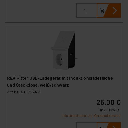
Cookies nach Zweck und Anbieter ist durch Klick auf
den Button „Ablehnen oder Einstellungen“ abrufbar. Sie
können die Verwendung nicht notwendiger Cookies
ablehnen oder ihr ganz oder teilweise zustimmen. Ihre
erteilte Zustimmung können Sie jederzeit unter dem
Link „Cookie Einstellungen“ anpassen oder widerrufen.
Die Rechtmäßigkeit der Speicherung, Abrufung und
Weiterverarbeitung dieser Daten zur Auswertung und
Analyse bis zum Zeitpunkt des Widerrufs bleibt hiervon
unberührt. Ihre Browser-Einstellungen können dazu
führen, dass die Einstellungen nicht längerfristig
REV Ritter USB-Ladegerät mit Induktionsladefläche
gespeichert werden und dieses Banner erneut
und Steckdose, weiß/schwarz
angezeigt wird.
Artikel-Nr. 254439
25,00 €
„Einige Drittanbieter verarbeiten personenbezogene
Daten in den USA. Ihre Einwilligung zur Einbindung von
inkl. MwSt.
Cookies dieser Drittanbieter umfasst daher ggf. auch
Informationen zu Versandkosten
die Verarbeitung Ihrer Daten in den USA gemäß Art. 49