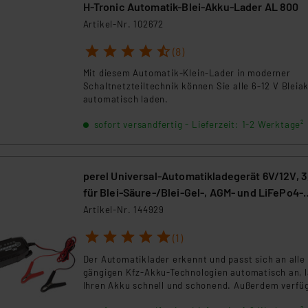
H-Tronic Automatik-Blei-Akku-Lader AL 800
Artikel-Nr. 102672
1
2
3
4
5
(8)
Mit diesem Automatik-Klein-Lader in moderner
Schaltnetzteiltechnik können Sie alle 6-12 V Bleia
automatisch laden.
sofort versandfertig - Lieferzeit: 1-2 Werktage²
perel Universal-Automatikladegerät 6V/12V, 3
für Blei-Säure-/Blei-Gel-, AGM- und LiFePo4-
Akkus
Artikel-Nr. 144929
1
2
3
4
5
(1)
Der Automatiklader erkennt und passt sich an alle
gängigen Kfz-Akku-Technologien automatisch an, 
Ihren Akku schnell und schonend. Außerdem verfüg
über mehrere Spezialmodi für besondere Akku-