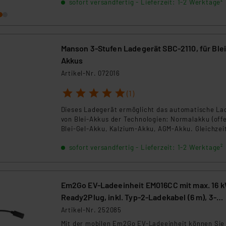
sofort versandfertig - Lieferzeit: 1-2 Werktage²
Pflegemaßnahmen.
Manson 3-Stufen Ladegerät SBC-2110, für Blei
Akkus
Artikel-Nr. 072016
1
2
3
4
5
(1)
Dieses Ladegerät ermöglicht das automatische La
von Blei-Akkus der Technologien: Normalakku (offe
Blei-Gel-Akku, Kalzium-Akku, AGM-Akku. Gleichzei
ist das Gerät als Netzversorgung für 12-V-Geräte
sofort versandfertig - Lieferzeit: 1-2 Werktage²
einsetzbar.
Em2Go EV-Ladeeinheit EM016CC mit max. 16 k
Ready2Plug, inkl. Typ-2-Ladekabel (6 m), 3-
Phasig
Artikel-Nr. 252085
Mit der mobilen Em2Go EV-Ladeeinheit können Sie