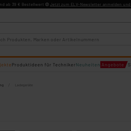
d ab 39 € Bestellwert
Jetzt zum ELV-Newsletter anmelden und 
jekte
Produktideen für Techniker
Neuheiten
Angebote
S
/
ng
Ladegeräte