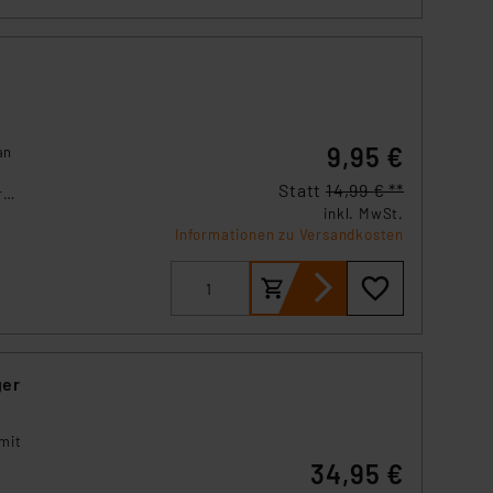
s Land mit unzureichendem
örden personenbezogene
r Europäer bestehen.
ln der Europäischen
 Art der übermittelten
9,95 €
an
Statt
14,99 € **
r
inkl. MwSt.
Informationen zu Versandkosten
ger
 mit
34,95 €