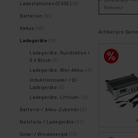
Sortieren nach
Ladestationen (EVSE)
(5)
Relevanz
Batterien
(81)
Akkus
(56)
Artikel pro Seite
Ladegeräte
(16)
Ladegeräte, Rundzellen /
9 V Block
(3)
Ladegeräte, Blei-Akku-
(6)
Induktionslader / QI-
Ladegeräte
(5)
Ladegeräte, Lithium-
(2)
Batterie-/ Akku-Zubehör
(2)
Netzteile / Ladegeräte
(57)
Solar-/ Windenergie
(11)