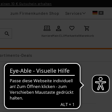
einen 10 € Gutschein erhalten
Services
zum Firmenkunden Shop
Karriere
Mein ELV
Merkzettel
Warenkorb
ortiments-Deals