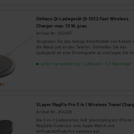
ngemessenheitsbeschluss der EU. Dies bedeutet, dass die USA al
rds eingestuft wird. So besteht etwa das Risiko, dass US-Beh
ammen verarbeiten, ohne dass hiergegen Klagemöglichkeiten fü
Deltaco Qi-Ladegerät QI-1032 Fast Wireless
en Dienstleistern stützt sich auf die Standarddatenschutzklause
Charger max. 10 W, grau
nen Beurteilung der mit der Datenübermittlung, insbesondere der
Artikel-Nr. 252407
.“
Vergessen Sie das lästige Anschließen von Kabeln 
die Wand und an das Telefon. Schließen Sie das
klärung
Ladegerät an eine Stromquelle an und legen Sie Ih
Smartphone einfach auf die mit weichem Stoff
sofort versandfertig - Lieferzeit: 1-2 Werktage²
bezogene Oberfläche, um es zu laden.
XLayer MagFix Pro 3 in 1 Wireless Travel Char
Artikel-Nr. 254228
Die 3-in-1-Ladestation lädt gleichzeitig ein iPhone
MagSafe-Funktion, eine Apple Watch und
AirPods/AirPods Pro kabellos auf.