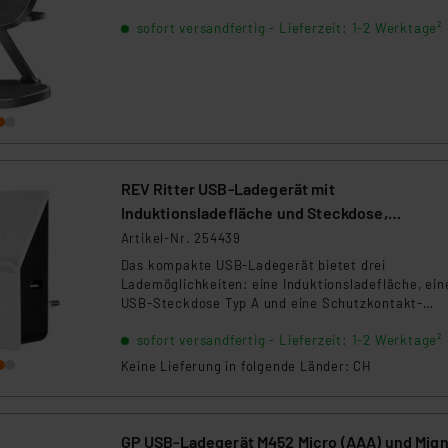
sofort versandfertig - Lieferzeit: 1-2 Werktage²
REV Ritter USB-Ladegerät mit
Induktionsladefläche und Steckdose,
weiß/schwarz
Artikel-Nr. 254439
Das kompakte USB-Ladegerät bietet drei
Lademöglichkeiten: eine Induktionsladefläche, ein
USB-Steckdose Typ A und eine Schutzkontakt-
Steckdose. Es wird einfach in eine übliche Steckd
sofort versandfertig - Lieferzeit: 1-2 Werktage²
eingesteckt und ist mit erhöhtem Berührungsschu
ausgestattet.
Keine Lieferung in folgende Länder: CH
GP USB-Ladegerät M452 Micro (AAA) und Mig