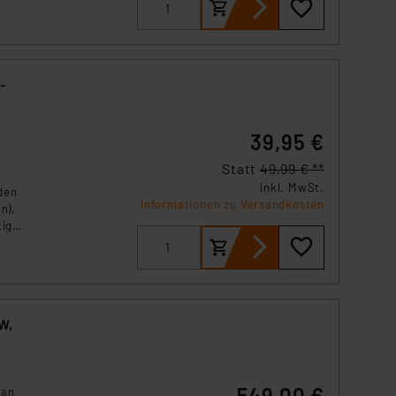
-
39,95 €
Statt
49,99 € **
inkl. MwSt.
den
Informationen zu Versandkosten
n),
tig
W,
549,00 €
 an