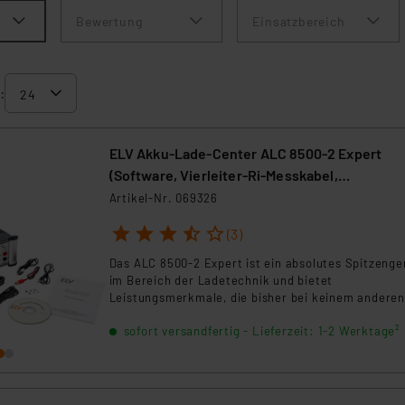
Bewertung
Einsatzbereich
:
ELV Akku-Lade-Center ALC 8500-2 Expert
(Software, Vierleiter-Ri-Messkabel,
Temperaturfühler, USB)
Artikel-Nr. 069326
1
2
3
4
5
(3)
Das ALC 8500-2 Expert ist ein absolutes Spitzenge
im Bereich der Ladetechnik und bietet
Leistungsmerkmale, die bisher bei keinem anderen
Ladegerät zu finden sind.
sofort versandfertig - Lieferzeit: 1-2 Werktage²