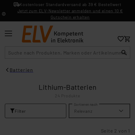
Kostenloser Standardversand ab 39 € Bestellwert
Jetzt zum ELV-Newsletter anmelden und einen 10 €
Gutschein erhalten
Suche
Batterien
Lithium-Batterien
24 Produkte
Sortieren nach
Filter
Relevanz
Seite 2 von 1