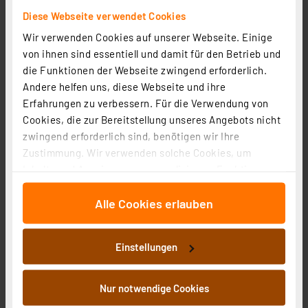
Diese Webseite verwendet Cookies
1
2
3
4
5
(5)
Wir verwenden Cookies auf unserer Webseite. Einige
6,95 €
von ihnen sind essentiell und damit für den Betrieb und
inkl. MwSt.
die Funktionen der Webseite zwingend erforderlich.
Informationen zu Versandkosten
Andere helfen uns, diese Webseite und ihre
Grundpreis 1.74 EUR pro Stück
Erfahrungen zu verbessern. Für die Verwendung von
Cookies, die zur Bereitstellung unseres Angebots nicht
zwingend erforderlich sind, benötigen wir Ihre
Zustimmung. Wir verwenden solche Cookies, um
Inhalte und Anzeigen zu personalisieren, Funktionen
für soziale Medien anbieten zu können und die Zugriffe
Alle Cookies erlauben
auf unsere Website zu analysieren. Außerdem geben
wir Informationen zu Ihrer Verwendung unserer Website
an unsere Partner für soziale Medien, Werbung und
Einstellungen
Analysen weiter. Unsere Partner führen diese
Informationen möglicherweise mit weiteren Daten
zusammen, die Sie ihnen bereitgestellt haben oder die
Nur notwendige Cookies
GP Lithium CR2450 Knopfzelle, 3V, 5 Stück
sie im Rahmen Ihrer Nutzung der Dienste gesammelt