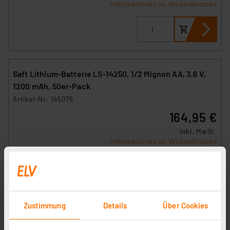
Informationen zu Versandkosten
Saft Lithium-Batterie LS-14250, 1/2 Mignon AA, 3,6 V,
1200 mAh, 50er-Pack
Artikel-Nr. 145076
164,95 €
inkl. MwSt.
Informationen zu Versandkosten
Zustimmung
Details
Über Cookies
VARTA ULTRA LITHIUM AA Blister 4
Artikel-Nr. 107222