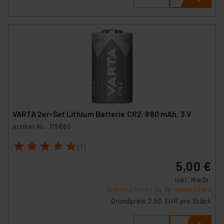
Europäischen Kommission sowie einer eigenen
Beurteilung der mit der Datenübermittlung,
insbesondere der Art der übermittelten Daten,
verbundenen Risiken.“
Impressum
|
Datenschutzerklärung
VARTA 2er-Set Lithium Batterie CR2, 880 mAh, 3 V
Artikel-Nr. 115680
1
2
3
4
5
(1)
5,00 €
inkl. MwSt.
Informationen zu Versandkosten
Grundpreis 2.50 EUR pro Stück